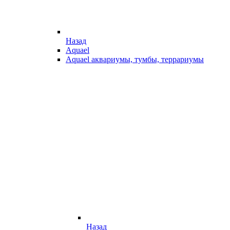
Назад
Aquael
Aquael аквариумы, тумбы, террариумы
Назад