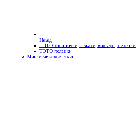
Назад
ТОТО когтеточки, лежаки, вольеры, пеленки
ТОТО пеленки
Миски металлические