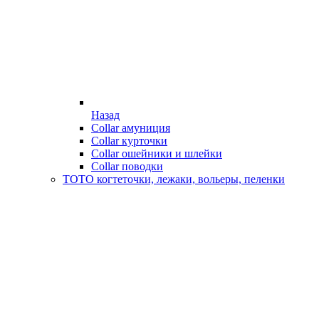
Назад
Collar амуниция
Collar курточки
Collar ошейники и шлейки
Collar поводки
ТОТО когтеточки, лежаки, вольеры, пеленки