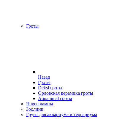
Гроты
Назад
Гроты
Deksi гроты
Орловская керамика гроты
Aquanimal гроты
Hagen лампы
Зоолинк
Грунт для аквариума и террариума