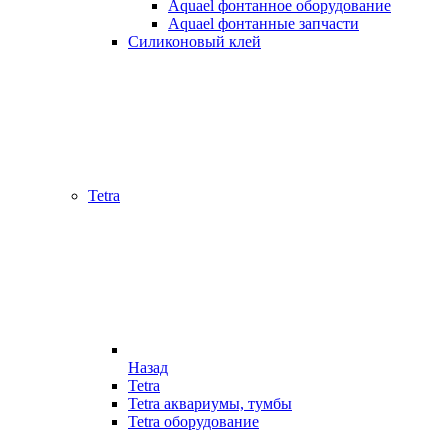
Aquael фонтанное оборудование
Aquael фонтанные запчасти
Силиконовый клей
Tetra
Назад
Tetra
Tetra аквариумы, тумбы
Tetra оборудование