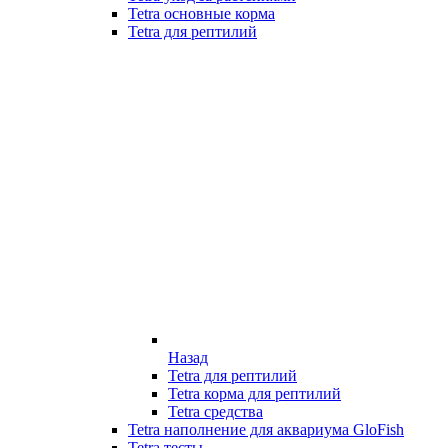
Tetra основные корма
Tetra для рептилий
Назад
Tetra для рептилий
Tetra корма для рептилий
Tetra средства
Tetra наполнение для аквариума GloFish
Tetra тесты