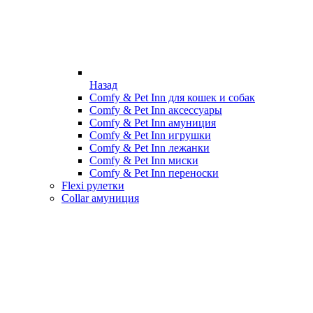
Назад
Comfy & Pet Inn для кошек и собак
Comfy & Pet Inn аксессуары
Comfy & Pet Inn амуниция
Comfy & Pet Inn игрушки
Comfy & Pet Inn лежанки
Comfy & Pet Inn миски
Comfy & Pet Inn переноски
Flexi рулетки
Collar амуниция