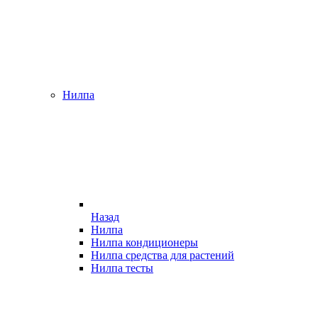
Нилпа
Назад
Нилпа
Нилпа кондиционеры
Нилпа средства для растений
Нилпа тесты