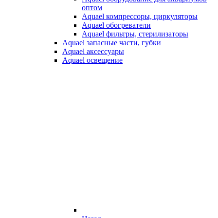
оптом
Aquael компрессоры, циркуляторы
Aquael обогреватели
Aquael фильтры, стерилизаторы
Aquael запасные части, губки
Aquael аксессуары
Aquael освещение