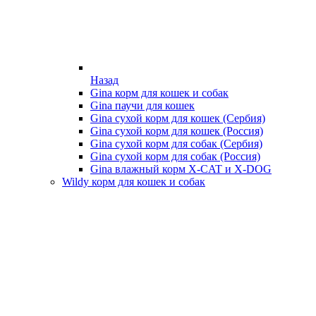
Назад
Gina корм для кошек и собак
Gina паучи для кошек
Gina сухой корм для кошек (Сербия)
Gina сухой корм для кошек (Россия)
Gina сухой корм для собак (Сербия)
Gina сухой корм для собак (Россия)
Gina влажный корм X-CAT и X-DOG
Wildy корм для кошек и собак