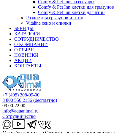
Comfy & Pet Inn аксессуары
Comfy & Pet Inn клетки для грызунов
Comfy & Pet Inn клетки для птиц
Разное для грызунов и птиц
Vitaline сено и опилки
БРЕНДЫ
КАТАЛОГИ
СОТРУДНИЧЕСТВО
О КОМПАНИИ
ОТЗЫВЫ
НОВИНКИ
АКЦИИ
КОНТАКТЫ
+7 (495) 308-99-00
8 800 550 2156
(бесплатно)
09:00-22:00
info@aquanimal.ru
Сотрудничество
Мы работаем только Оптом: с юридическими лицами, с