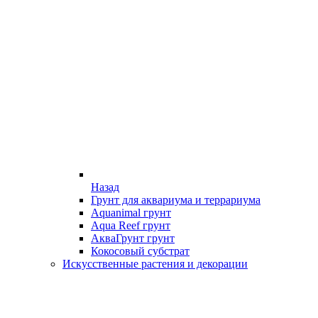
Назад
Грунт для аквариума и террариума
Aquanimal грунт
Aqua Reef грунт
АкваГрунт грунт
Кокосовый субстрат
Искусственные растения и декорации