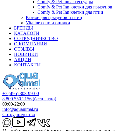
Comfy & Pet Inn аксессуары
Comfy & Pet Inn клетки для грызунов
Comfy & Pet Inn клетки для птиц
Разное для грызунов и птиц
Vitaline сено и опилки
БРЕНДЫ
КАТАЛОГИ
СОТРУДНИЧЕСТВО
О КОМПАНИИ
ОТЗЫВЫ
НОВИНКИ
АКЦИИ
КОНТАКТЫ
+7 (495) 308-99-00
8 800 550 2156
(бесплатно)
09:00-22:00
info@aquanimal.ru
Сотрудничество
Мы работаем только Оптом: с юридическими лицами, с