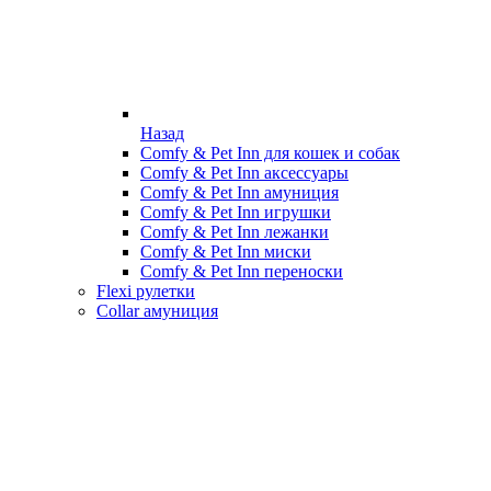
Назад
Comfy & Pet Inn для кошек и собак
Comfy & Pet Inn аксессуары
Comfy & Pet Inn амуниция
Comfy & Pet Inn игрушки
Comfy & Pet Inn лежанки
Comfy & Pet Inn миски
Comfy & Pet Inn переноски
Flexi рулетки
Collar амуниция