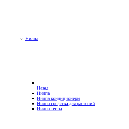
Нилпа
Назад
Нилпа
Нилпа кондиционеры
Нилпа средства для растений
Нилпа тесты