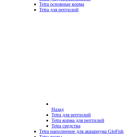
Tetra основные корма
Tetra для рептилий
Назад
Tetra для рептилий
Tetra корма для рептилий
Tetra средства
Tetra наполнение для аквариума GloFish
Tetra тесты