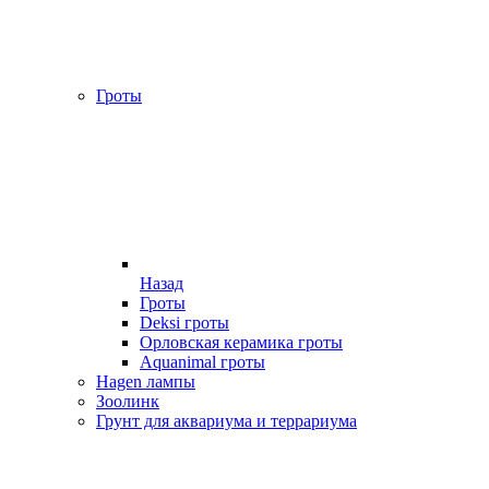
Гроты
Назад
Гроты
Deksi гроты
Орловская керамика гроты
Aquanimal гроты
Hagen лампы
Зоолинк
Грунт для аквариума и террариума