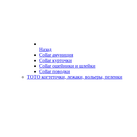
Назад
Collar амуниция
Collar курточки
Collar ошейники и шлейки
Collar поводки
ТОТО когтеточки, лежаки, вольеры, пеленки