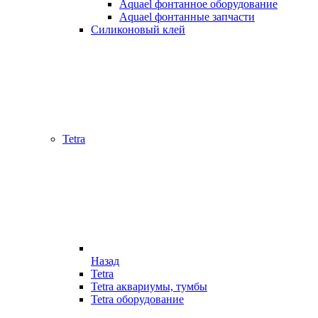
Aquael фонтанное оборудование
Aquael фонтанные запчасти
Силиконовый клей
Tetra
Назад
Tetra
Tetra аквариумы, тумбы
Tetra оборудование