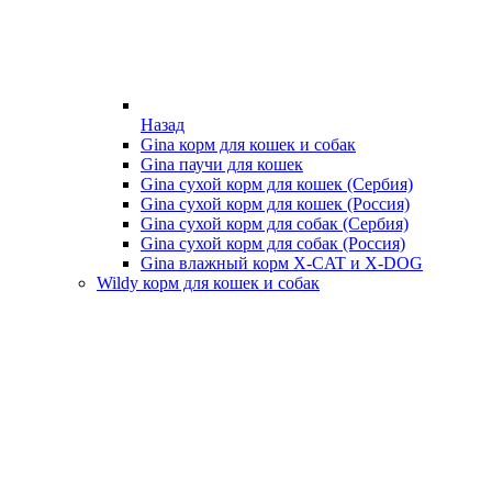
Назад
Gina корм для кошек и собак
Gina паучи для кошек
Gina сухой корм для кошек (Сербия)
Gina сухой корм для кошек (Россия)
Gina сухой корм для собак (Сербия)
Gina сухой корм для собак (Россия)
Gina влажный корм X-CAT и X-DOG
Wildy корм для кошек и собак