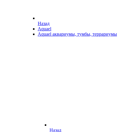
Назад
Aquael
Aquael аквариумы, тумбы, террариумы
Назад