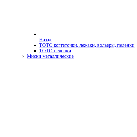
Назад
ТОТО когтеточки, лежаки, вольеры, пеленки
ТОТО пеленки
Миски металлические