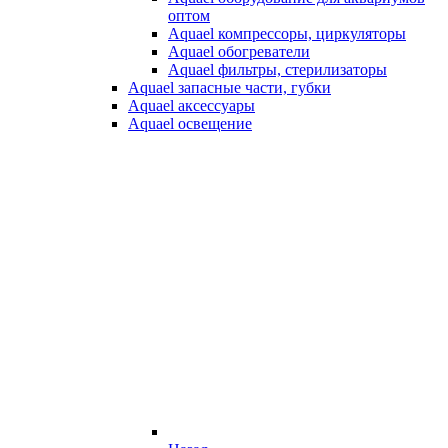
оптом
Aquael компрессоры, циркуляторы
Aquael обогреватели
Aquael фильтры, стерилизаторы
Aquael запасные части, губки
Aquael аксессуары
Aquael освещение