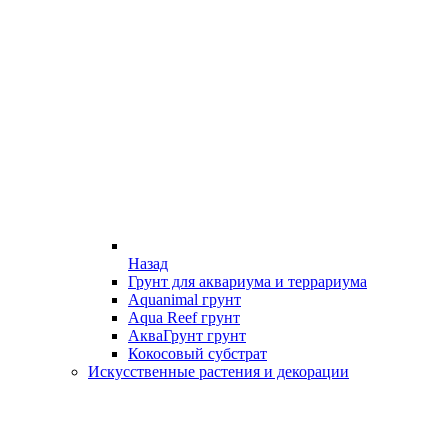
Назад
Грунт для аквариума и террариума
Aquanimal грунт
Aqua Reef грунт
АкваГрунт грунт
Кокосовый субстрат
Искусственные растения и декорации