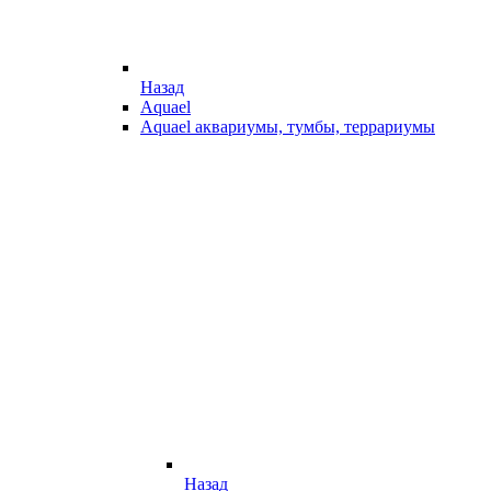
Назад
Aquael
Aquael аквариумы, тумбы, террариумы
Назад