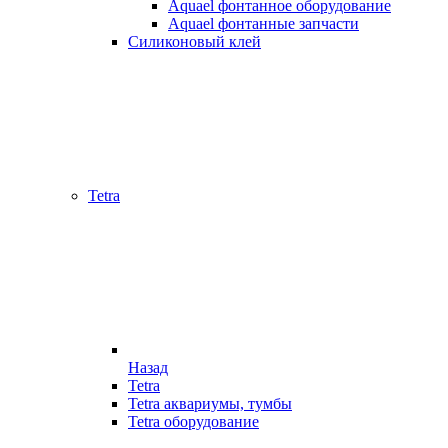
Aquael фонтанное оборудование
Aquael фонтанные запчасти
Силиконовый клей
Tetra
Назад
Tetra
Tetra аквариумы, тумбы
Tetra оборудование