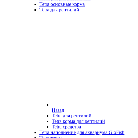
Tetra основные корма
Tetra для рептилий
Назад
Tetra для рептилий
Tetra корма для рептилий
Tetra средства
Tetra наполнение для аквариума GloFish
Tetra тесты