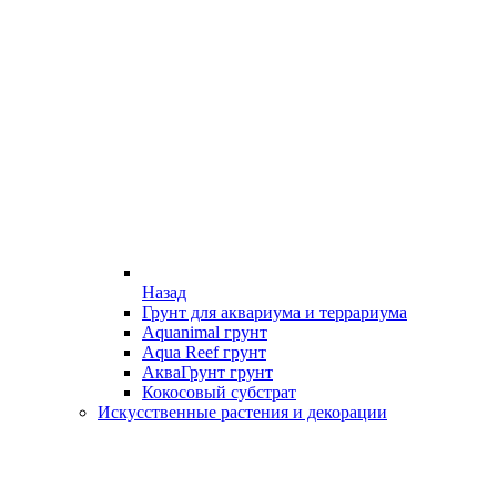
Назад
Грунт для аквариума и террариума
Aquanimal грунт
Aqua Reef грунт
АкваГрунт грунт
Кокосовый субстрат
Искусственные растения и декорации