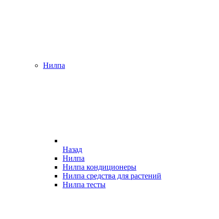
Нилпа
Назад
Нилпа
Нилпа кондиционеры
Нилпа средства для растений
Нилпа тесты