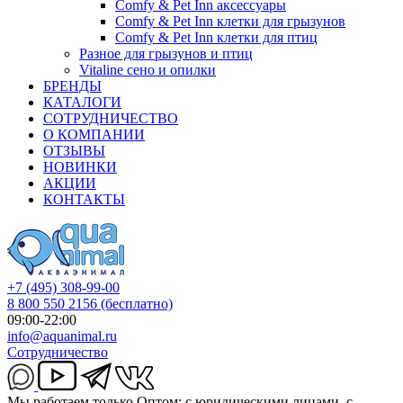
Comfy & Pet Inn аксессуары
Comfy & Pet Inn клетки для грызунов
Comfy & Pet Inn клетки для птиц
Разное для грызунов и птиц
Vitaline сено и опилки
БРЕНДЫ
КАТАЛОГИ
СОТРУДНИЧЕСТВО
О КОМПАНИИ
ОТЗЫВЫ
НОВИНКИ
АКЦИИ
КОНТАКТЫ
+7 (495) 308-99-00
8 800 550 2156
(бесплатно)
09:00-22:00
info@aquanimal.ru
Сотрудничество
Мы работаем только Оптом: с юридическими лицами, с