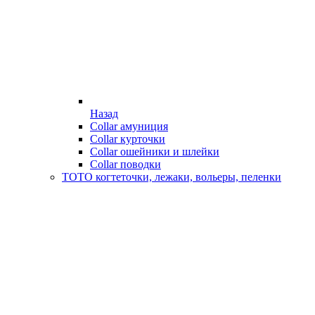
Назад
Collar амуниция
Collar курточки
Collar ошейники и шлейки
Collar поводки
ТОТО когтеточки, лежаки, вольеры, пеленки