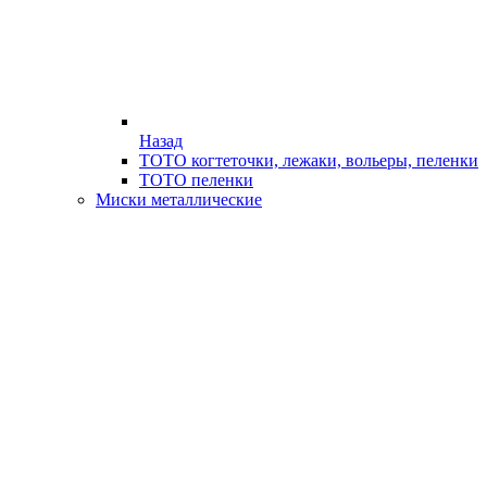
Назад
ТОТО когтеточки, лежаки, вольеры, пеленки
ТОТО пеленки
Миски металлические