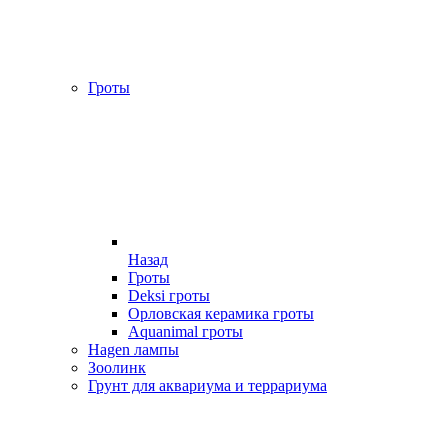
Гроты
Назад
Гроты
Deksi гроты
Орловская керамика гроты
Aquanimal гроты
Hagen лампы
Зоолинк
Грунт для аквариума и террариума