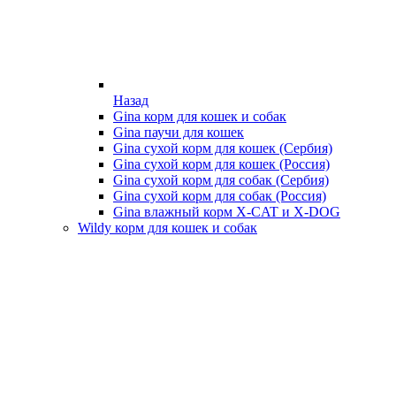
Назад
Gina корм для кошек и собак
Gina паучи для кошек
Gina сухой корм для кошек (Сербия)
Gina сухой корм для кошек (Россия)
Gina сухой корм для собак (Сербия)
Gina сухой корм для собак (Россия)
Gina влажный корм X-CAT и X-DOG
Wildy корм для кошек и собак