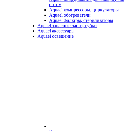
оптом
Aquael компрессоры, циркуляторы
Aquael обогреватели
Aquael фильтры, стерилизаторы
Aquael запасные части, губки
Aquael аксессуары
Aquael освещение