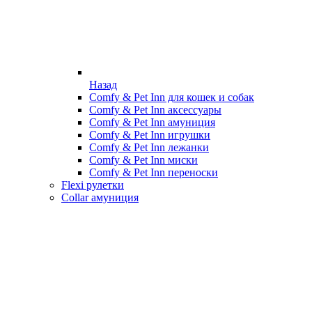
Назад
Comfy & Pet Inn для кошек и собак
Comfy & Pet Inn аксессуары
Comfy & Pet Inn амуниция
Comfy & Pet Inn игрушки
Comfy & Pet Inn лежанки
Comfy & Pet Inn миски
Comfy & Pet Inn переноски
Flexi рулетки
Collar амуниция