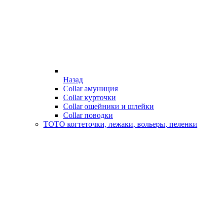
Назад
Collar амуниция
Collar курточки
Collar ошейники и шлейки
Collar поводки
ТОТО когтеточки, лежаки, вольеры, пеленки