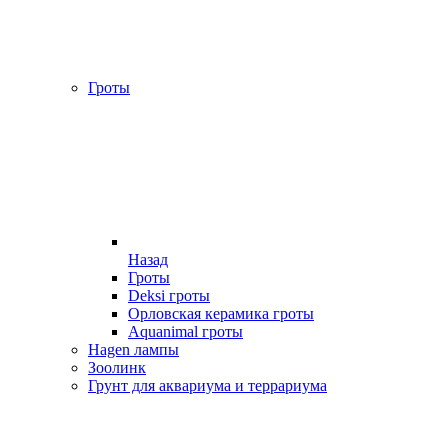
Гроты
Назад
Гроты
Deksi гроты
Орловская керамика гроты
Aquanimal гроты
Hagen лампы
Зоолинк
Грунт для аквариума и террариума