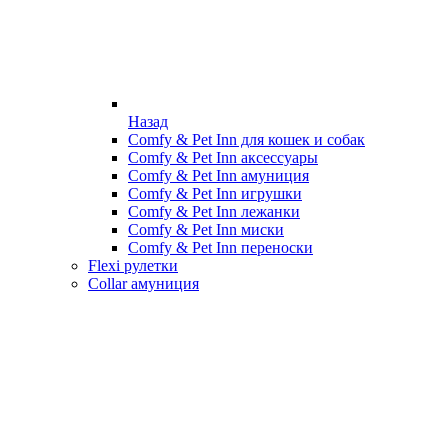
Назад
Comfy & Pet Inn для кошек и собак
Comfy & Pet Inn аксессуары
Comfy & Pet Inn амуниция
Comfy & Pet Inn игрушки
Comfy & Pet Inn лежанки
Comfy & Pet Inn миски
Comfy & Pet Inn переноски
Flexi рулетки
Collar амуниция