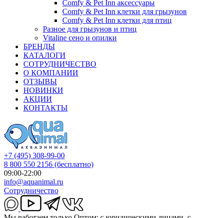
Comfy & Pet Inn аксессуары
Comfy & Pet Inn клетки для грызунов
Comfy & Pet Inn клетки для птиц
Разное для грызунов и птиц
Vitaline сено и опилки
БРЕНДЫ
КАТАЛОГИ
СОТРУДНИЧЕСТВО
О КОМПАНИИ
ОТЗЫВЫ
НОВИНКИ
АКЦИИ
КОНТАКТЫ
+7 (495) 308-99-00
8 800 550 2156
(бесплатно)
09:00-22:00
info@aquanimal.ru
Сотрудничество
Мы работаем только Оптом: с юридическими лицами, с