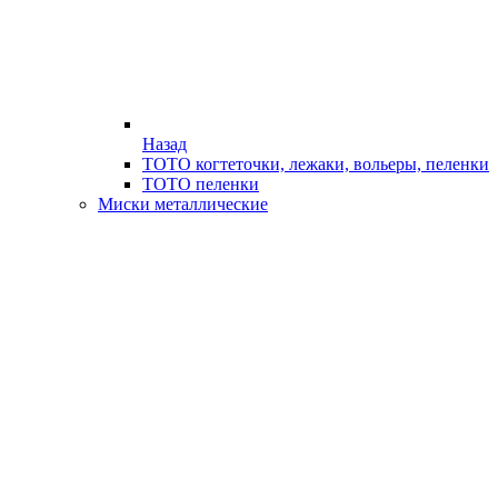
Назад
ТОТО когтеточки, лежаки, вольеры, пеленки
ТОТО пеленки
Миски металлические