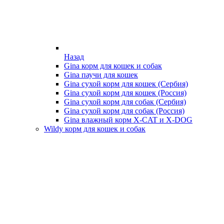
Назад
Gina корм для кошек и собак
Gina паучи для кошек
Gina сухой корм для кошек (Сербия)
Gina сухой корм для кошек (Россия)
Gina сухой корм для собак (Сербия)
Gina сухой корм для собак (Россия)
Gina влажный корм X-CAT и X-DOG
Wildy корм для кошек и собак