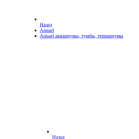
Назад
Aquael
Aquael аквариумы, тумбы, террариумы
Назад