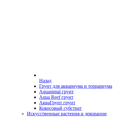
Назад
Грунт для аквариума и террариума
Aquanimal грунт
Aqua Reef грунт
АкваГрунт грунт
Кокосовый субстрат
Искусственные растения и декорации