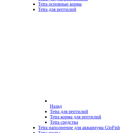
Tetra основные корма
Tetra для рептилий
Назад
Tetra для рептилий
Tetra корма для рептилий
Tetra средства
Tetra наполнение для аквариума GloFish
Tetra тесты