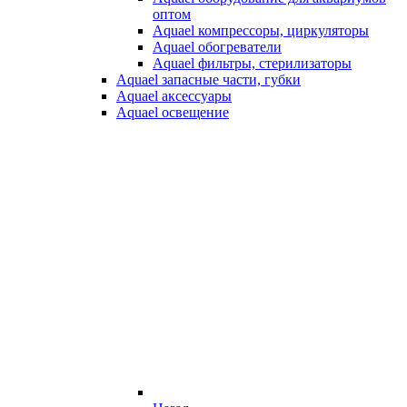
оптом
Aquael компрессоры, циркуляторы
Aquael обогреватели
Aquael фильтры, стерилизаторы
Aquael запасные части, губки
Aquael аксессуары
Aquael освещение