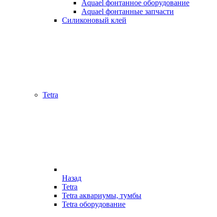
Aquael фонтанное оборудование
Aquael фонтанные запчасти
Силиконовый клей
Tetra
Назад
Tetra
Tetra аквариумы, тумбы
Tetra оборудование