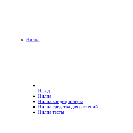
Нилпа
Назад
Нилпа
Нилпа кондиционеры
Нилпа средства для растений
Нилпа тесты