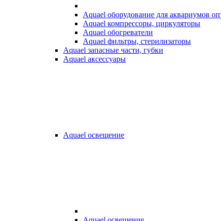
Aquael оборудование для аквариумов о
Aquael компрессоры, циркуляторы
Aquael обогреватели
Aquael фильтры, стерилизаторы
Aquael запасные части, губки
Aquael аксессуары
Aquael освещение
Aquael освещение