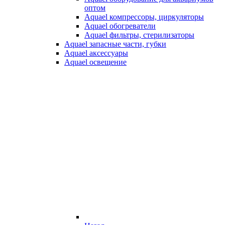
оптом
Aquael компрессоры, циркуляторы
Aquael обогреватели
Aquael фильтры, стерилизаторы
Aquael запасные части, губки
Aquael аксессуары
Aquael освещение