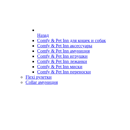
Назад
Comfy & Pet Inn для кошек и собак
Comfy & Pet Inn аксессуары
Comfy & Pet Inn амуниция
Comfy & Pet Inn игрушки
Comfy & Pet Inn лежанки
Comfy & Pet Inn миски
Comfy & Pet Inn переноски
Flexi рулетки
Collar амуниция