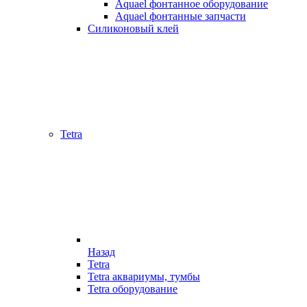
Aquael фонтанное оборудование
Aquael фонтанные запчасти
Силиконовый клей
Tetra
Назад
Tetra
Tetra аквариумы, тумбы
Tetra оборудование