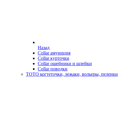
Назад
Collar амуниция
Collar курточки
Collar ошейники и шлейки
Collar поводки
ТОТО когтеточки, лежаки, вольеры, пеленки