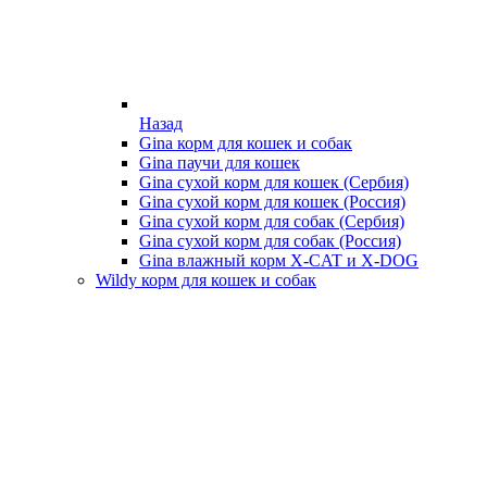
Назад
Gina корм для кошек и собак
Gina паучи для кошек
Gina сухой корм для кошек (Сербия)
Gina сухой корм для кошек (Россия)
Gina сухой корм для собак (Сербия)
Gina сухой корм для собак (Россия)
Gina влажный корм X-CAT и X-DOG
Wildy корм для кошек и собак