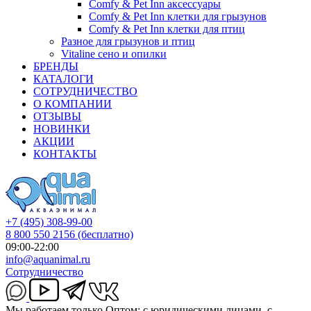
Comfy & Pet Inn аксессуары
Comfy & Pet Inn клетки для грызунов
Comfy & Pet Inn клетки для птиц
Разное для грызунов и птиц
Vitaline сено и опилки
БРЕНДЫ
КАТАЛОГИ
СОТРУДНИЧЕСТВО
О КОМПАНИИ
ОТЗЫВЫ
НОВИНКИ
АКЦИИ
КОНТАКТЫ
+7 (495) 308-99-00
8 800 550 2156
(бесплатно)
09:00-22:00
info@aquanimal.ru
Сотрудничество
Мы работаем только Оптом: с юридическими лицами, с