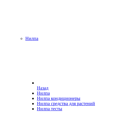
Нилпа
Назад
Нилпа
Нилпа кондиционеры
Нилпа средства для растений
Нилпа тесты