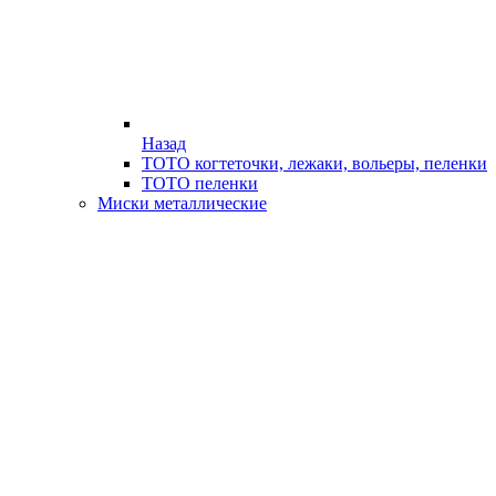
Назад
ТОТО когтеточки, лежаки, вольеры, пеленки
ТОТО пеленки
Миски металлические