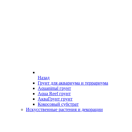
Назад
Грунт для аквариума и террариума
Aquanimal грунт
Aqua Reef грунт
АкваГрунт грунт
Кокосовый субстрат
Искусственные растения и декорации