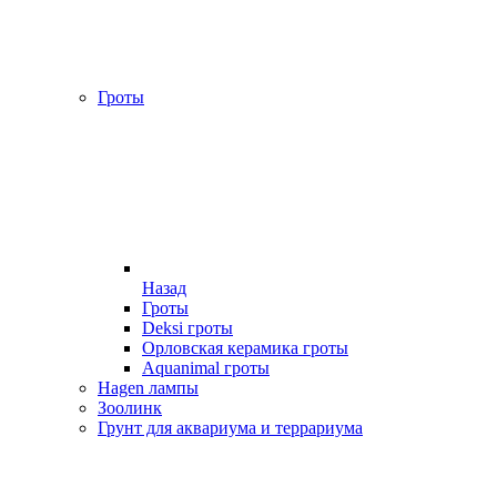
Гроты
Назад
Гроты
Deksi гроты
Орловская керамика гроты
Aquanimal гроты
Hagen лампы
Зоолинк
Грунт для аквариума и террариума