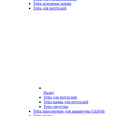
Tetra основные корма
Tetra для рептилий
Назад
Tetra для рептилий
Tetra корма для рептилий
Tetra средства
Tetra наполнение для аквариума GloFish
Tetra тесты