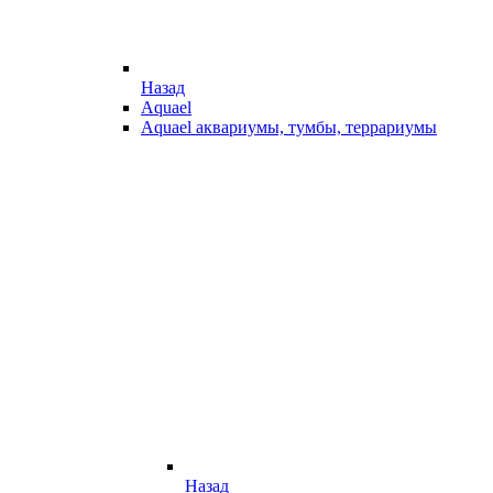
Назад
Aquael
Aquael аквариумы, тумбы, террариумы
Назад