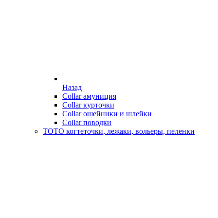
Назад
Collar амуниция
Collar курточки
Collar ошейники и шлейки
Collar поводки
ТОТО когтеточки, лежаки, вольеры, пеленки