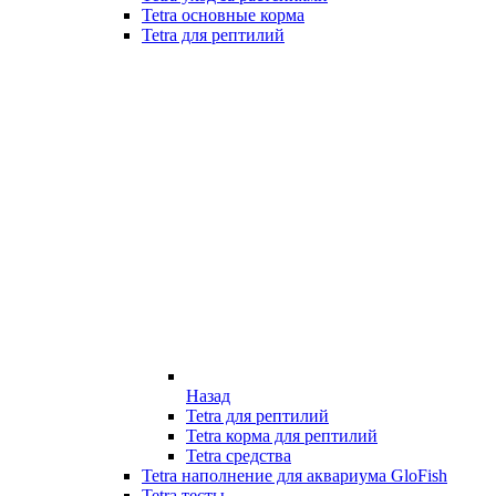
Tetra основные корма
Tetra для рептилий
Назад
Tetra для рептилий
Tetra корма для рептилий
Tetra средства
Tetra наполнение для аквариума GloFish
Tetra тесты