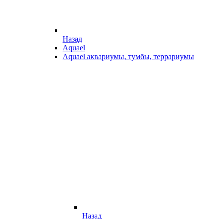
Назад
Aquael
Aquael аквариумы, тумбы, террариумы
Назад