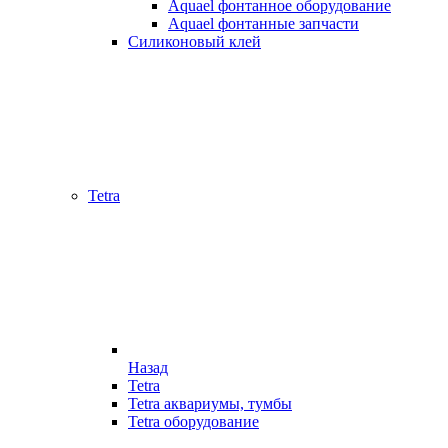
Aquael фонтанное оборудование
Aquael фонтанные запчасти
Силиконовый клей
Tetra
Назад
Tetra
Tetra аквариумы, тумбы
Tetra оборудование