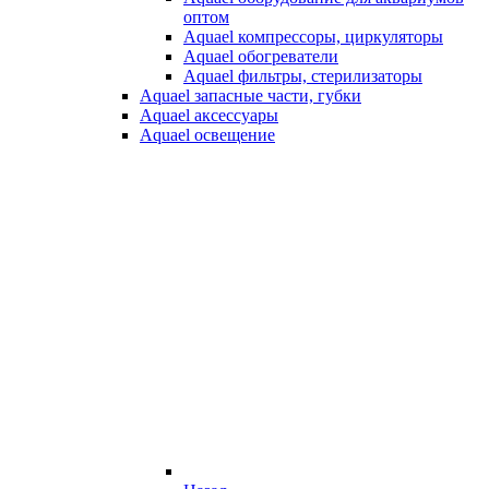
оптом
Aquael компрессоры, циркуляторы
Aquael обогреватели
Aquael фильтры, стерилизаторы
Aquael запасные части, губки
Aquael аксессуары
Aquael освещение