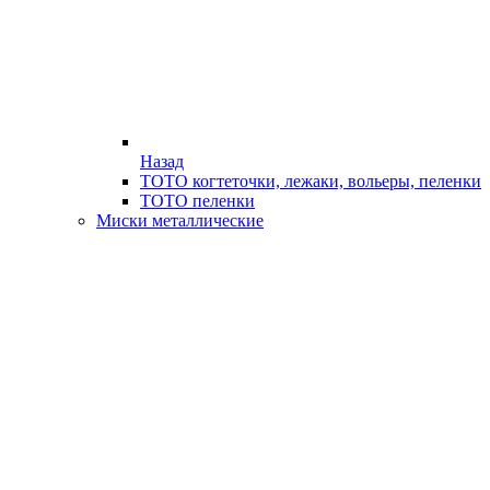
Назад
ТОТО когтеточки, лежаки, вольеры, пеленки
ТОТО пеленки
Миски металлические