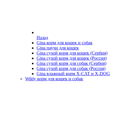
Назад
Gina корм для кошек и собак
Gina паучи для кошек
Gina сухой корм для кошек (Сербия)
Gina сухой корм для кошек (Россия)
Gina сухой корм для собак (Сербия)
Gina сухой корм для собак (Россия)
Gina влажный корм X-CAT и X-DOG
Wildy корм для кошек и собак