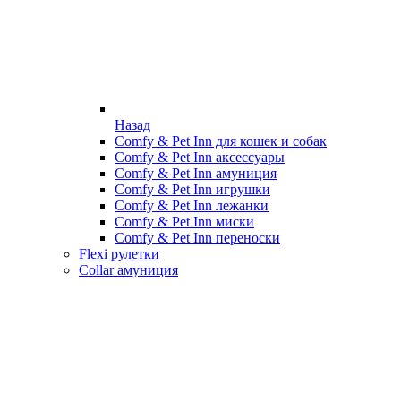
Назад
Comfy & Pet Inn для кошек и собак
Comfy & Pet Inn аксессуары
Comfy & Pet Inn амуниция
Comfy & Pet Inn игрушки
Comfy & Pet Inn лежанки
Comfy & Pet Inn миски
Comfy & Pet Inn переноски
Flexi рулетки
Collar амуниция