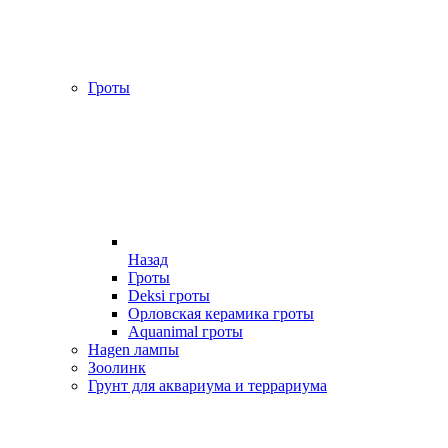
Гроты
Назад
Гроты
Deksi гроты
Орловская керамика гроты
Aquanimal гроты
Hagen лампы
Зоолинк
Грунт для аквариума и террариума