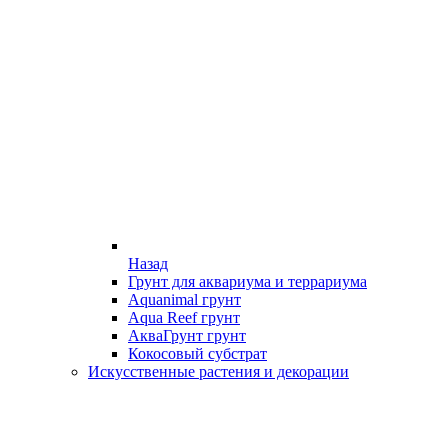
Назад
Грунт для аквариума и террариума
Aquanimal грунт
Aqua Reef грунт
АкваГрунт грунт
Кокосовый субстрат
Искусственные растения и декорации