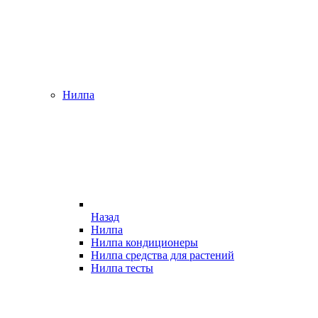
Нилпа
Назад
Нилпа
Нилпа кондиционеры
Нилпа средства для растений
Нилпа тесты