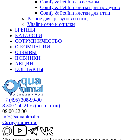
Comfy & Pet Inn аксессуары
Comfy & Pet Inn клетки для грызунов
Comfy & Pet Inn клетки для птиц
Разное для грызунов и птиц
Vitaline сено и опилки
БРЕНДЫ
КАТАЛОГИ
СОТРУДНИЧЕСТВО
О КОМПАНИИ
ОТЗЫВЫ
НОВИНКИ
АКЦИИ
КОНТАКТЫ
+7 (495) 308-99-00
8 800 550 2156
(бесплатно)
09:00-22:00
info@aquanimal.ru
Сотрудничество
Мы работаем только Оптом: с юридическими лицами, с