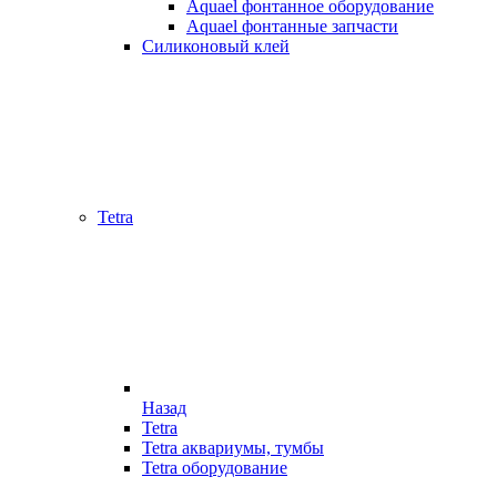
Aquael фонтанное оборудование
Aquael фонтанные запчасти
Силиконовый клей
Tetra
Назад
Tetra
Tetra аквариумы, тумбы
Tetra оборудование