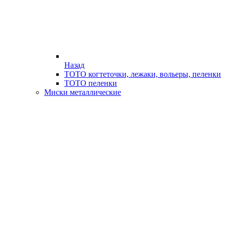
Назад
ТОТО когтеточки, лежаки, вольеры, пеленки
ТОТО пеленки
Миски металлические