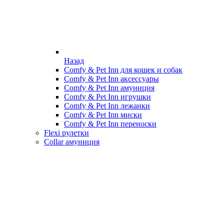
Назад
Comfy & Pet Inn для кошек и собак
Comfy & Pet Inn аксессуары
Comfy & Pet Inn амуниция
Comfy & Pet Inn игрушки
Comfy & Pet Inn лежанки
Comfy & Pet Inn миски
Comfy & Pet Inn переноски
Flexi рулетки
Collar амуниция