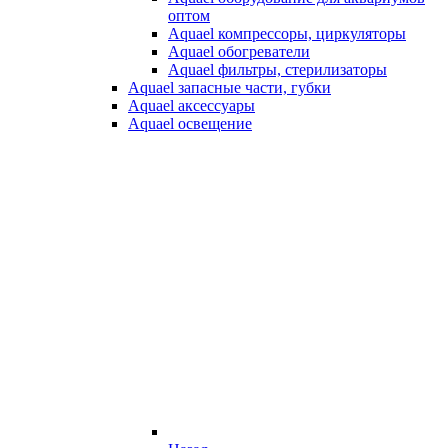
оптом
Aquael компрессоры, циркуляторы
Aquael обогреватели
Aquael фильтры, стерилизаторы
Aquael запасные части, губки
Aquael аксессуары
Aquael освещение