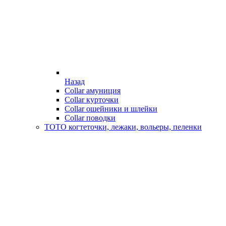
Назад
Collar амуниция
Collar курточки
Collar ошейники и шлейки
Collar поводки
ТОТО когтеточки, лежаки, вольеры, пеленки