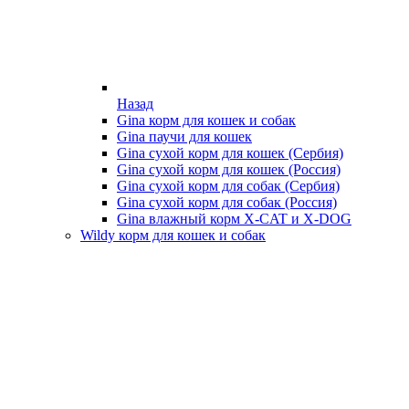
Назад
Gina корм для кошек и собак
Gina паучи для кошек
Gina сухой корм для кошек (Сербия)
Gina сухой корм для кошек (Россия)
Gina сухой корм для собак (Сербия)
Gina сухой корм для собак (Россия)
Gina влажный корм X-CAT и X-DOG
Wildy корм для кошек и собак