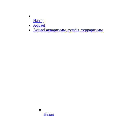
Назад
Aquael
Aquael аквариумы, тумбы, террариумы
Назад