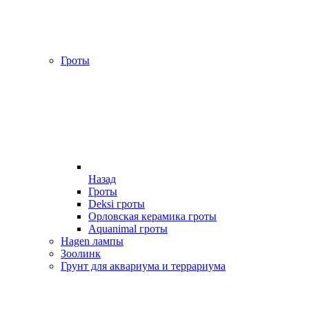
Гроты
Назад
Гроты
Deksi гроты
Орловская керамика гроты
Aquanimal гроты
Hagen лампы
Зоолинк
Грунт для аквариума и террариума