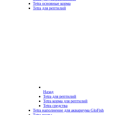
Tetra основные корма
Tetra для рептилий
Назад
Tetra для рептилий
Tetra корма для рептилий
Tetra средства
Tetra наполнение для аквариума GloFish
Tetra тесты