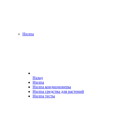
Нилпа
Назад
Нилпа
Нилпа кондиционеры
Нилпа средства для растений
Нилпа тесты