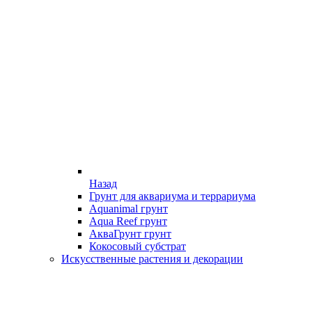
Назад
Грунт для аквариума и террариума
Aquanimal грунт
Aqua Reef грунт
АкваГрунт грунт
Кокосовый субстрат
Искусственные растения и декорации