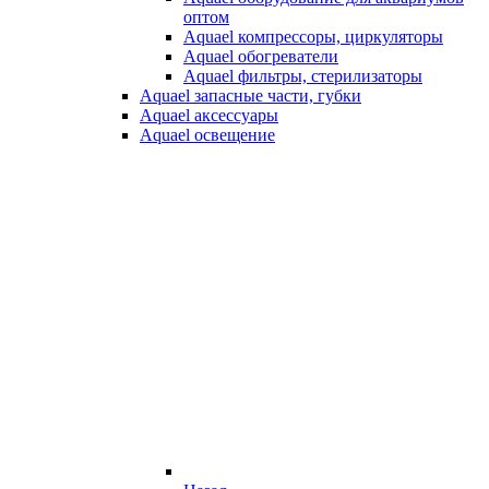
оптом
Aquael компрессоры, циркуляторы
Aquael обогреватели
Aquael фильтры, стерилизаторы
Aquael запасные части, губки
Aquael аксессуары
Aquael освещение