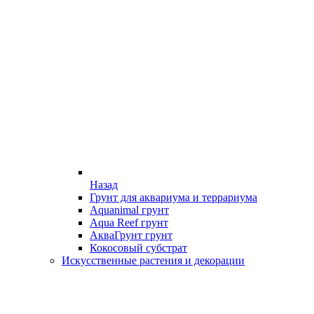
Назад
Грунт для аквариума и террариума
Aquanimal грунт
Aqua Reef грунт
АкваГрунт грунт
Кокосовый субстрат
Искусственные растения и декорации