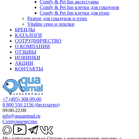
Comfy & Pet Inn аксессуары
Comfy & Pet Inn клетки для грызунов
Comfy & Pet Inn клетки для птиц
Разное для грызунов и птиц
Vitaline сено и опилки
БРЕНДЫ
КАТАЛОГИ
СОТРУДНИЧЕСТВО
О КОМПАНИИ
ОТЗЫВЫ
НОВИНКИ
АКЦИИ
КОНТАКТЫ
+7 (495) 308-99-00
8 800 550 2156
(бесплатно)
09:00-22:00
info@aquanimal.ru
Сотрудничество
Мы работаем только Оптом: с юридическими лицами, с