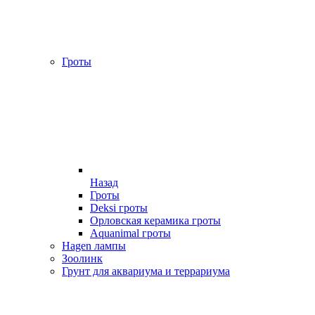
Гроты
Назад
Гроты
Deksi гроты
Орловская керамика гроты
Aquanimal гроты
Hagen лампы
Зоолинк
Грунт для аквариума и террариума