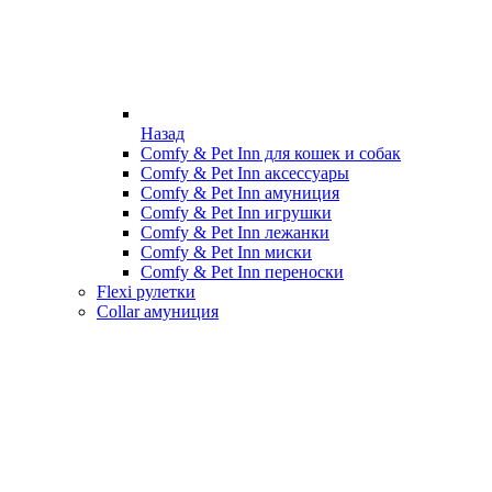
Назад
Comfy & Pet Inn для кошек и собак
Comfy & Pet Inn аксессуары
Comfy & Pet Inn амуниция
Comfy & Pet Inn игрушки
Comfy & Pet Inn лежанки
Comfy & Pet Inn миски
Comfy & Pet Inn переноски
Flexi рулетки
Collar амуниция