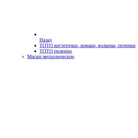
Назад
ТОТО когтеточки, лежаки, вольеры, пеленки
ТОТО пеленки
Миски металлические