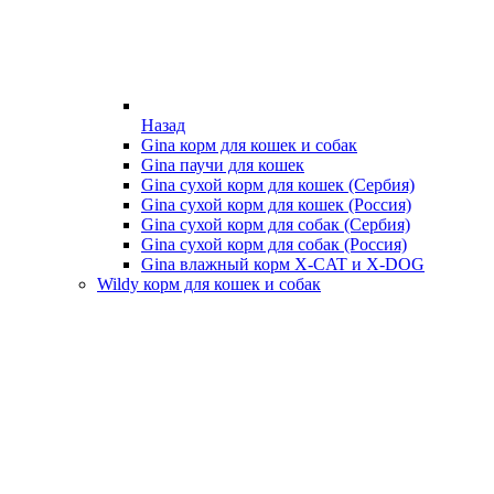
Назад
Gina корм для кошек и собак
Gina паучи для кошек
Gina сухой корм для кошек (Сербия)
Gina сухой корм для кошек (Россия)
Gina сухой корм для собак (Сербия)
Gina сухой корм для собак (Россия)
Gina влажный корм X-CAT и X-DOG
Wildy корм для кошек и собак