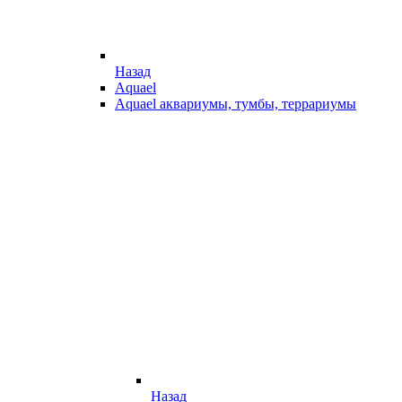
Назад
Aquael
Aquael аквариумы, тумбы, террариумы
Назад