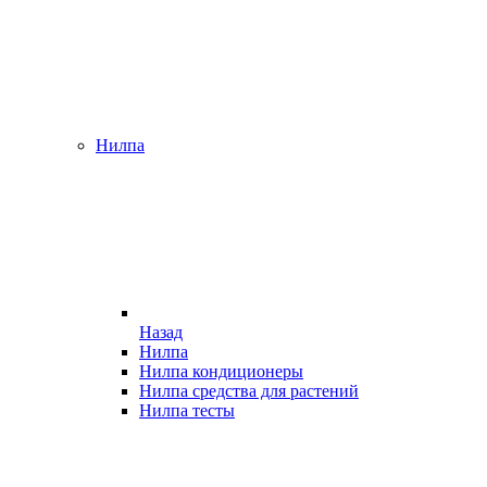
Нилпа
Назад
Нилпа
Нилпа кондиционеры
Нилпа средства для растений
Нилпа тесты