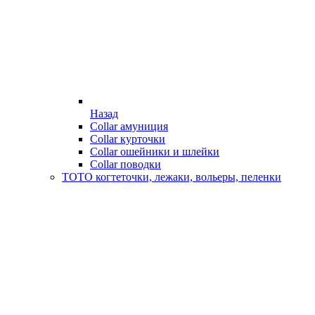
Назад
Collar амуниция
Collar курточки
Collar ошейники и шлейки
Collar поводки
ТОТО когтеточки, лежаки, вольеры, пеленки