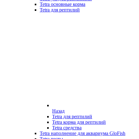
Tetra основные корма
Tetra для рептилий
Назад
Tetra для рептилий
Tetra корма для рептилий
Tetra средства
Tetra наполнение для аквариума GloFish
Tetra тесты