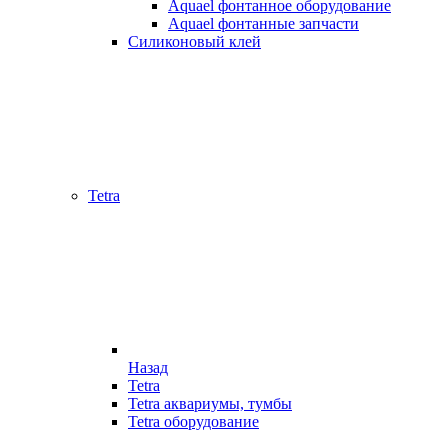
Aquael фонтанное оборудование
Aquael фонтанные запчасти
Силиконовый клей
Tetra
Назад
Tetra
Tetra аквариумы, тумбы
Tetra оборудование