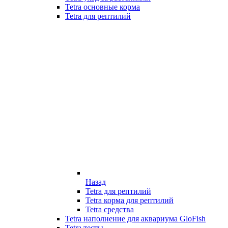
Tetra основные корма
Tetra для рептилий
Назад
Tetra для рептилий
Tetra корма для рептилий
Tetra средства
Tetra наполнение для аквариума GloFish
Tetra тесты