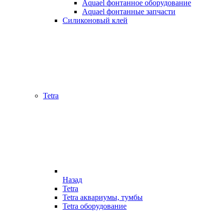
Aquael фонтанное оборудование
Aquael фонтанные запчасти
Силиконовый клей
Tetra
Назад
Tetra
Tetra аквариумы, тумбы
Tetra оборудование