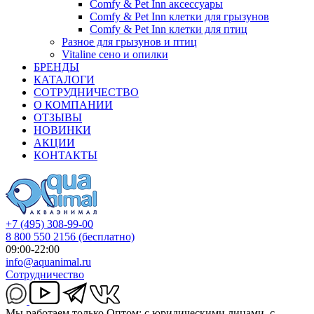
Comfy & Pet Inn аксессуары
Comfy & Pet Inn клетки для грызунов
Comfy & Pet Inn клетки для птиц
Разное для грызунов и птиц
Vitaline сено и опилки
БРЕНДЫ
КАТАЛОГИ
СОТРУДНИЧЕСТВО
О КОМПАНИИ
ОТЗЫВЫ
НОВИНКИ
АКЦИИ
КОНТАКТЫ
+7 (495) 308-99-00
8 800 550 2156
(бесплатно)
09:00-22:00
info@aquanimal.ru
Сотрудничество
Мы работаем только Оптом: с юридическими лицами, с