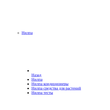
Нилпа
Назад
Нилпа
Нилпа кондиционеры
Нилпа средства для растений
Нилпа тесты