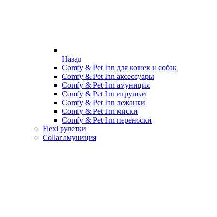
Назад
Comfy & Pet Inn для кошек и собак
Comfy & Pet Inn аксессуары
Comfy & Pet Inn амуниция
Comfy & Pet Inn игрушки
Comfy & Pet Inn лежанки
Comfy & Pet Inn миски
Comfy & Pet Inn переноски
Flexi рулетки
Collar амуниция