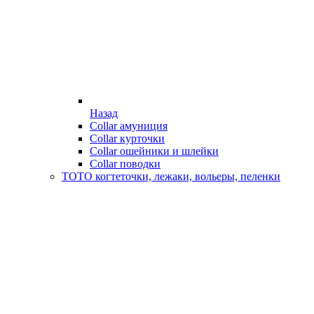
Назад
Collar амуниция
Collar курточки
Collar ошейники и шлейки
Collar поводки
ТОТО когтеточки, лежаки, вольеры, пеленки