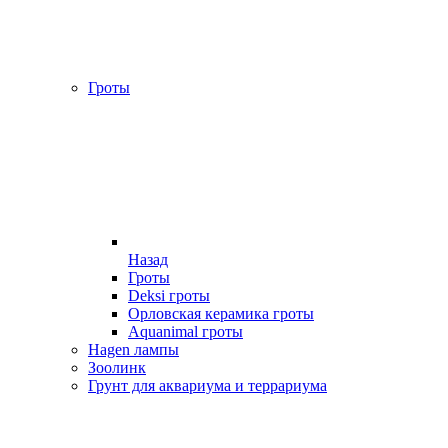
Гроты
Назад
Гроты
Deksi гроты
Орловская керамика гроты
Aquanimal гроты
Hagen лампы
Зоолинк
Грунт для аквариума и террариума