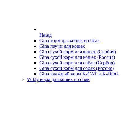
Назад
Gina корм для кошек и собак
Gina паучи для кошек
Gina сухой корм для кошек (Сербия)
Gina сухой корм для кошек (Россия)
Gina сухой корм для собак (Сербия)
Gina сухой корм для собак (Россия)
Gina влажный корм X-CAT и X-DOG
Wildy корм для кошек и собак