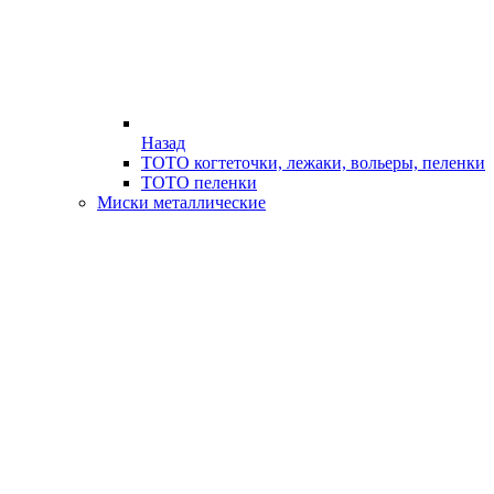
Назад
ТОТО когтеточки, лежаки, вольеры, пеленки
ТОТО пеленки
Миски металлические