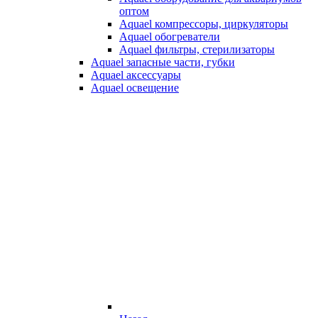
оптом
Aquael компрессоры, циркуляторы
Aquael обогреватели
Aquael фильтры, стерилизаторы
Aquael запасные части, губки
Aquael аксессуары
Aquael освещение