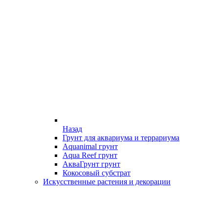
Назад
Грунт для аквариума и террариума
Aquanimal грунт
Aqua Reef грунт
АкваГрунт грунт
Кокосовый субстрат
Искусственные растения и декорации