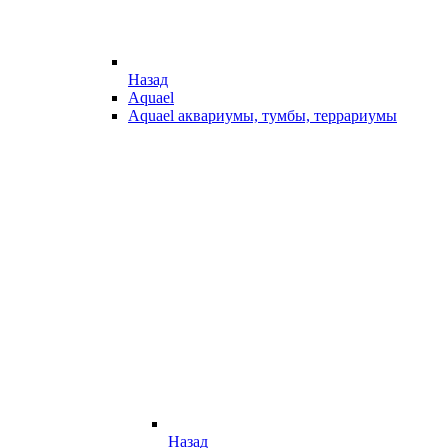
Назад
Aquael
Aquael аквариумы, тумбы, террариумы
Назад