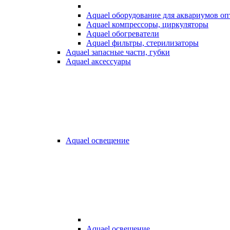
Aquael оборудование для аквариумов о
Aquael компрессоры, циркуляторы
Aquael обогреватели
Aquael фильтры, стерилизаторы
Aquael запасные части, губки
Aquael аксессуары
Aquael освещение
Aquael освещение