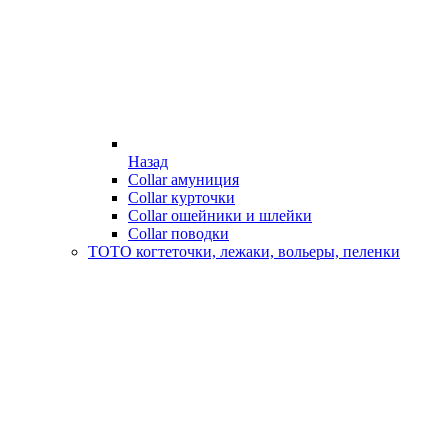
Назад
Collar амуниция
Collar курточки
Collar ошейники и шлейки
Collar поводки
ТОТО когтеточки, лежаки, вольеры, пеленки