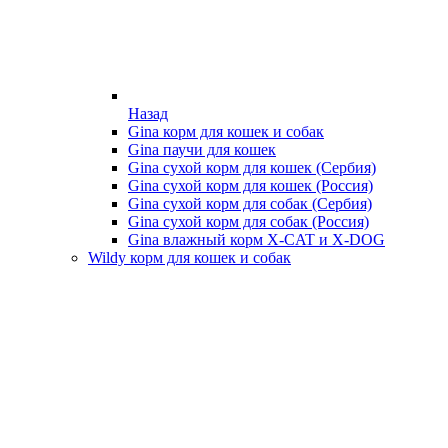
Назад
Gina корм для кошек и собак
Gina паучи для кошек
Gina сухой корм для кошек (Сербия)
Gina сухой корм для кошек (Россия)
Gina сухой корм для собак (Сербия)
Gina сухой корм для собак (Россия)
Gina влажный корм X-CAT и X-DOG
Wildy корм для кошек и собак