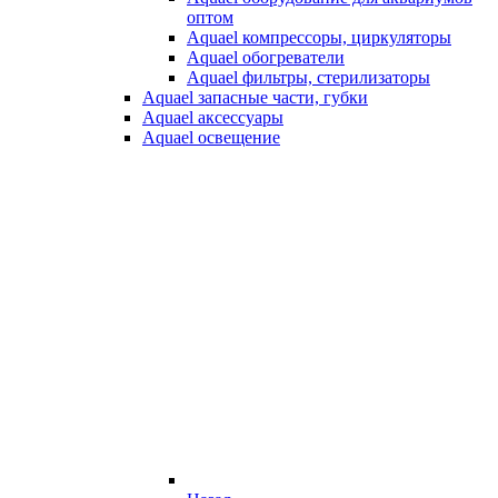
оптом
Aquael компрессоры, циркуляторы
Aquael обогреватели
Aquael фильтры, стерилизаторы
Aquael запасные части, губки
Aquael аксессуары
Aquael освещение