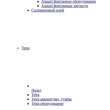
Aquael фонтанное оборудование
Aquael фонтанные запчасти
Силиконовый клей
Tetra
Назад
Tetra
Tetra аквариумы, тумбы
Tetra оборудование