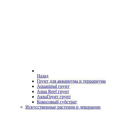
Назад
Грунт для аквариума и террариума
Aquanimal грунт
Aqua Reef грунт
АкваГрунт грунт
Кокосовый субстрат
Искусственные растения и декорации