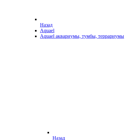
Назад
Aquael
Aquael аквариумы, тумбы, террариумы
Назад