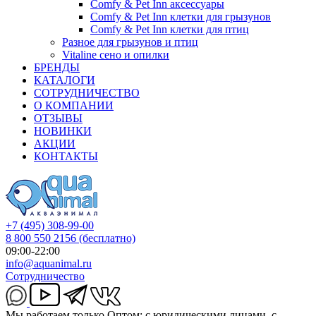
Comfy & Pet Inn аксессуары
Comfy & Pet Inn клетки для грызунов
Comfy & Pet Inn клетки для птиц
Разное для грызунов и птиц
Vitaline сено и опилки
БРЕНДЫ
КАТАЛОГИ
СОТРУДНИЧЕСТВО
О КОМПАНИИ
ОТЗЫВЫ
НОВИНКИ
АКЦИИ
КОНТАКТЫ
+7 (495) 308-99-00
8 800 550 2156
(бесплатно)
09:00-22:00
info@aquanimal.ru
Сотрудничество
Мы работаем только Оптом: с юридическими лицами, с