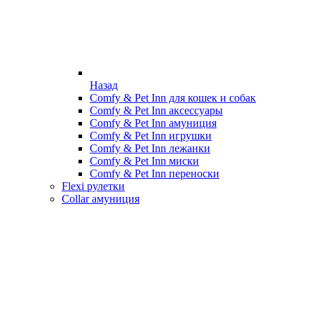
Назад
Comfy & Pet Inn для кошек и собак
Comfy & Pet Inn аксессуары
Comfy & Pet Inn амуниция
Comfy & Pet Inn игрушки
Comfy & Pet Inn лежанки
Comfy & Pet Inn миски
Comfy & Pet Inn переноски
Flexi рулетки
Collar амуниция