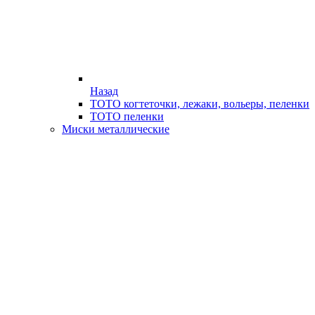
Назад
ТОТО когтеточки, лежаки, вольеры, пеленки
ТОТО пеленки
Миски металлические