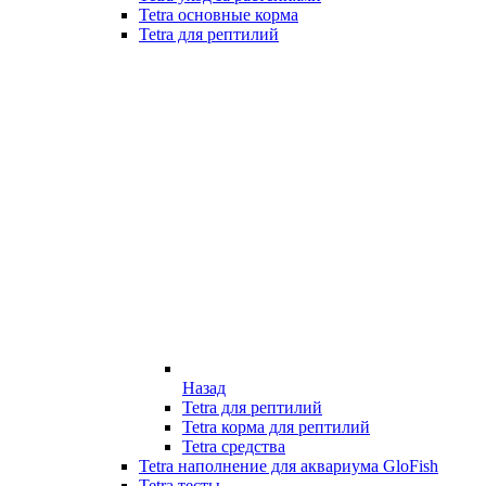
Tetra основные корма
Tetra для рептилий
Назад
Tetra для рептилий
Tetra корма для рептилий
Tetra средства
Tetra наполнение для аквариума GloFish
Tetra тесты