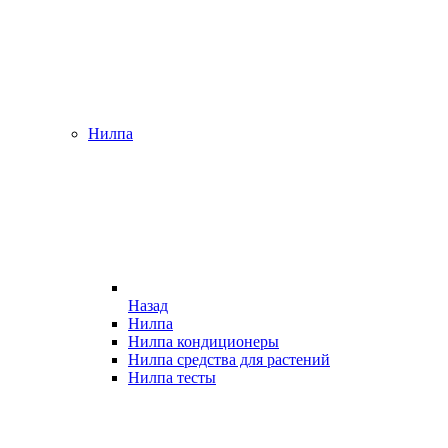
Нилпа
Назад
Нилпа
Нилпа кондиционеры
Нилпа средства для растений
Нилпа тесты