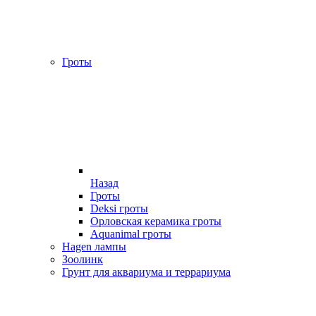
Гроты
Назад
Гроты
Deksi гроты
Орловская керамика гроты
Aquanimal гроты
Hagen лампы
Зоолинк
Грунт для аквариума и террариума