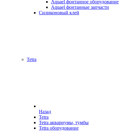
Aquael фонтанное оборудование
Aquael фонтанные запчасти
Силиконовый клей
Tetra
Назад
Tetra
Tetra аквариумы, тумбы
Tetra оборудование