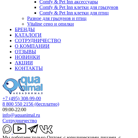
Comfy & Pet Inn аксессуары
Comfy & Pet Inn клетки для грызунов
Comfy & Pet Inn клетки для птиц
Разное для грызунов и птиц
Vitaline сено и опилки
БРЕНДЫ
КАТАЛОГИ
СОТРУДНИЧЕСТВО
О КОМПАНИИ
ОТЗЫВЫ
НОВИНКИ
АКЦИИ
КОНТАКТЫ
+7 (495) 308-99-00
8 800 550 2156
(бесплатно)
09:00-22:00
info@aquanimal.ru
Сотрудничество
Мы работаем только Оптом: с юридическими лицами, с