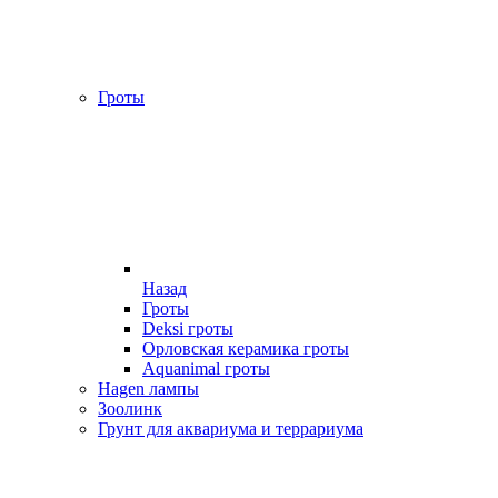
Гроты
Назад
Гроты
Deksi гроты
Орловская керамика гроты
Aquanimal гроты
Hagen лампы
Зоолинк
Грунт для аквариума и террариума