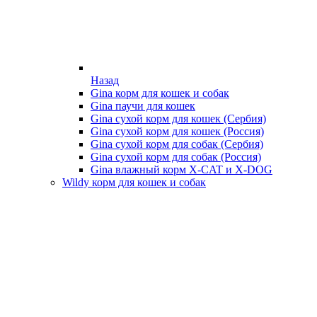
Назад
Gina корм для кошек и собак
Gina паучи для кошек
Gina сухой корм для кошек (Сербия)
Gina сухой корм для кошек (Россия)
Gina сухой корм для собак (Сербия)
Gina сухой корм для собак (Россия)
Gina влажный корм X-CAT и X-DOG
Wildy корм для кошек и собак