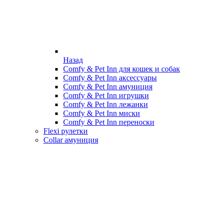
Назад
Comfy & Pet Inn для кошек и собак
Comfy & Pet Inn аксессуары
Comfy & Pet Inn амуниция
Comfy & Pet Inn игрушки
Comfy & Pet Inn лежанки
Comfy & Pet Inn миски
Comfy & Pet Inn переноски
Flexi рулетки
Collar амуниция