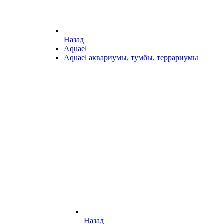
Назад
Aquael
Aquael аквариумы, тумбы, террариумы
Назад