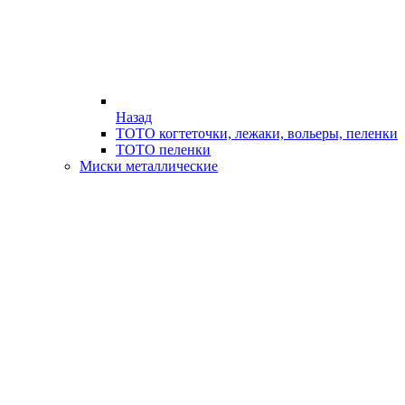
Назад
ТОТО когтеточки, лежаки, вольеры, пеленки
ТОТО пеленки
Миски металлические