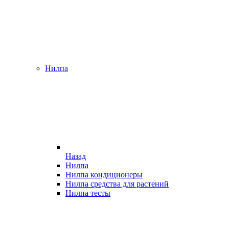
Нилпа
Назад
Нилпа
Нилпа кондиционеры
Нилпа средства для растений
Нилпа тесты