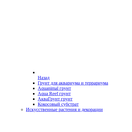
Назад
Грунт для аквариума и террариума
Aquanimal грунт
Aqua Reef грунт
АкваГрунт грунт
Кокосовый субстрат
Искусственные растения и декорации