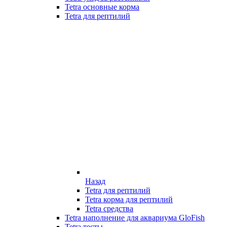
Tetra основные корма
Tetra для рептилий
Назад
Tetra для рептилий
Tetra корма для рептилий
Tetra средства
Tetra наполнение для аквариума GloFish
Tetra тесты