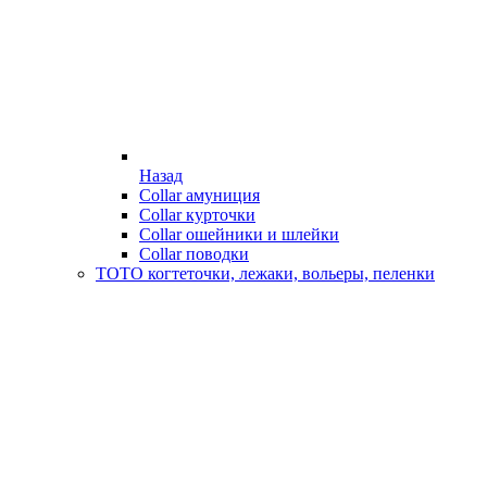
Назад
Collar амуниция
Collar курточки
Collar ошейники и шлейки
Collar поводки
ТОТО когтеточки, лежаки, вольеры, пеленки