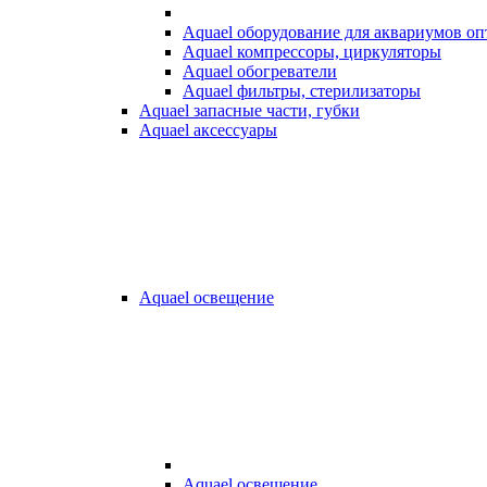
Aquael оборудование для аквариумов о
Aquael компрессоры, циркуляторы
Aquael обогреватели
Aquael фильтры, стерилизаторы
Aquael запасные части, губки
Aquael аксессуары
Aquael освещение
Aquael освещение