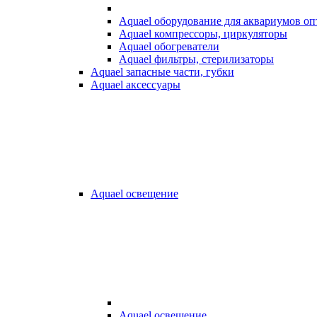
Aquael оборудование для аквариумов о
Aquael компрессоры, циркуляторы
Aquael обогреватели
Aquael фильтры, стерилизаторы
Aquael запасные части, губки
Aquael аксессуары
Aquael освещение
Aquael освещение