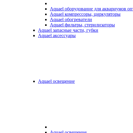
Aquael оборудование для аквариумов о
Aquael компрессоры, циркуляторы
Aquael обогреватели
Aquael фильтры, стерилизаторы
Aquael запасные части, губки
Aquael аксессуары
Aquael освещение
Aquael освещение