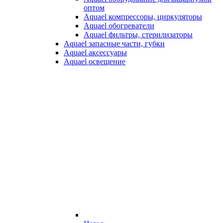
оптом
Aquael компрессоры, циркуляторы
Aquael обогреватели
Aquael фильтры, стерилизаторы
Aquael запасные части, губки
Aquael аксессуары
Aquael освещение