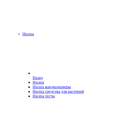
Нилпа
Назад
Нилпа
Нилпа кондиционеры
Нилпа средства для растений
Нилпа тесты