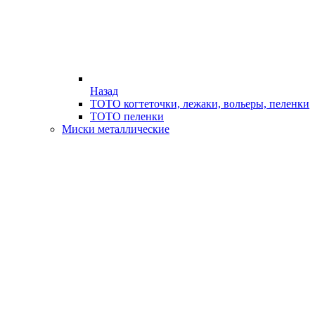
Назад
ТОТО когтеточки, лежаки, вольеры, пеленки
ТОТО пеленки
Миски металлические