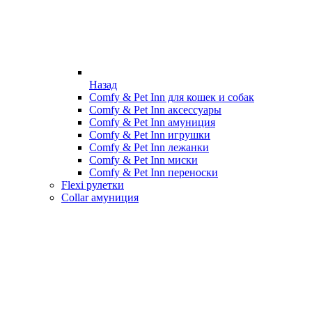
Назад
Comfy & Pet Inn для кошек и собак
Comfy & Pet Inn аксессуары
Comfy & Pet Inn амуниция
Comfy & Pet Inn игрушки
Comfy & Pet Inn лежанки
Comfy & Pet Inn миски
Comfy & Pet Inn переноски
Flexi рулетки
Collar амуниция