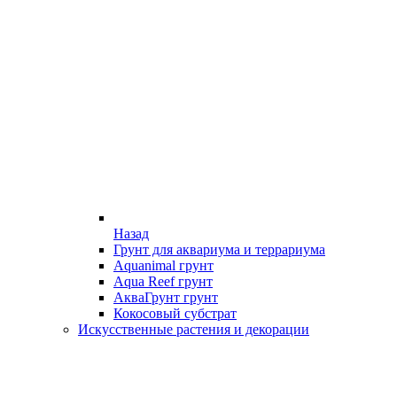
Назад
Грунт для аквариума и террариума
Aquanimal грунт
Aqua Reef грунт
АкваГрунт грунт
Кокосовый субстрат
Искусственные растения и декорации