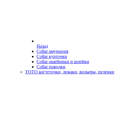
Назад
Collar амуниция
Collar курточки
Collar ошейники и шлейки
Collar поводки
ТОТО когтеточки, лежаки, вольеры, пеленки