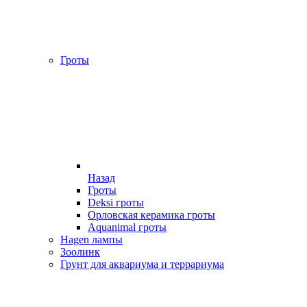
Гроты
Назад
Гроты
Deksi гроты
Орловская керамика гроты
Aquanimal гроты
Hagen лампы
Зоолинк
Грунт для аквариума и террариума