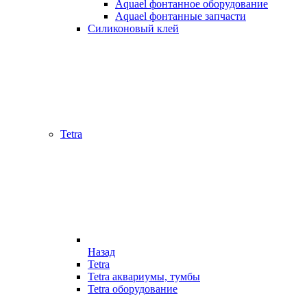
Aquael фонтанное оборудование
Aquael фонтанные запчасти
Силиконовый клей
Tetra
Назад
Tetra
Tetra аквариумы, тумбы
Tetra оборудование