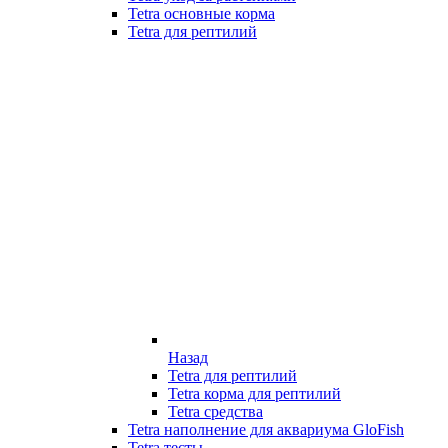
Tetra основные корма
Tetra для рептилий
Назад
Tetra для рептилий
Tetra корма для рептилий
Tetra средства
Tetra наполнение для аквариума GloFish
Tetra тесты