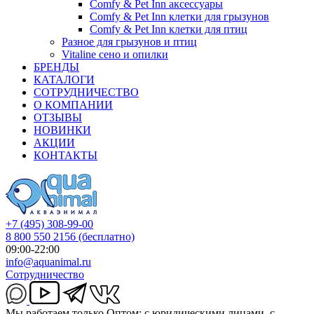
Comfy & Pet Inn аксессуары
Comfy & Pet Inn клетки для грызунов
Comfy & Pet Inn клетки для птиц
Разное для грызунов и птиц
Vitaline сено и опилки
БРЕНДЫ
КАТАЛОГИ
СОТРУДНИЧЕСТВО
О КОМПАНИИ
ОТЗЫВЫ
НОВИНКИ
АКЦИИ
КОНТАКТЫ
+7 (495) 308-99-00
8 800 550 2156
(бесплатно)
09:00-22:00
info@aquanimal.ru
Сотрудничество
Мы работаем только Оптом: с юридическими лицами, с