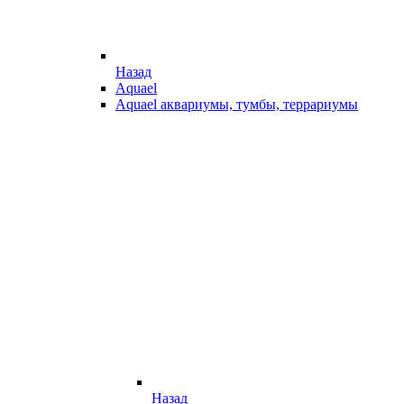
Назад
Aquael
Aquael аквариумы, тумбы, террариумы
Назад