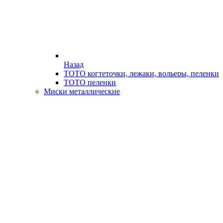
Назад
ТОТО когтеточки, лежаки, вольеры, пеленки
ТОТО пеленки
Миски металлические