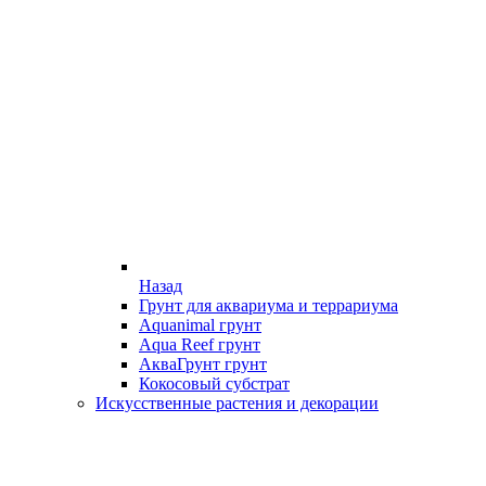
Назад
Грунт для аквариума и террариума
Aquanimal грунт
Aqua Reef грунт
АкваГрунт грунт
Кокосовый субстрат
Искусственные растения и декорации