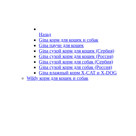
Назад
Gina корм для кошек и собак
Gina паучи для кошек
Gina сухой корм для кошек (Сербия)
Gina сухой корм для кошек (Россия)
Gina сухой корм для собак (Сербия)
Gina сухой корм для собак (Россия)
Gina влажный корм X-CAT и X-DOG
Wildy корм для кошек и собак