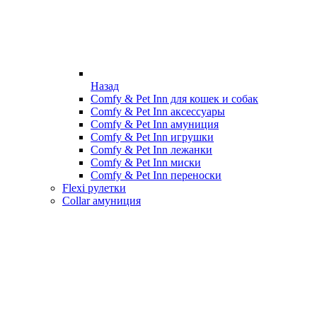
Назад
Comfy & Pet Inn для кошек и собак
Comfy & Pet Inn аксессуары
Comfy & Pet Inn амуниция
Comfy & Pet Inn игрушки
Comfy & Pet Inn лежанки
Comfy & Pet Inn миски
Comfy & Pet Inn переноски
Flexi рулетки
Collar амуниция