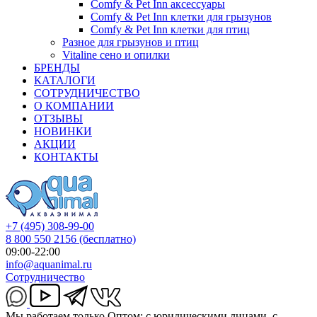
Comfy & Pet Inn аксессуары
Comfy & Pet Inn клетки для грызунов
Comfy & Pet Inn клетки для птиц
Разное для грызунов и птиц
Vitaline сено и опилки
БРЕНДЫ
КАТАЛОГИ
СОТРУДНИЧЕСТВО
О КОМПАНИИ
ОТЗЫВЫ
НОВИНКИ
АКЦИИ
КОНТАКТЫ
+7 (495) 308-99-00
8 800 550 2156
(бесплатно)
09:00-22:00
info@aquanimal.ru
Сотрудничество
Мы работаем только Оптом: с юридическими лицами, с