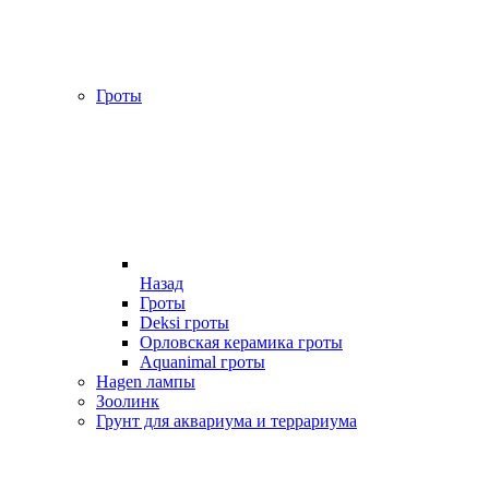
Гроты
Назад
Гроты
Deksi гроты
Орловская керамика гроты
Aquanimal гроты
Hagen лампы
Зоолинк
Грунт для аквариума и террариума