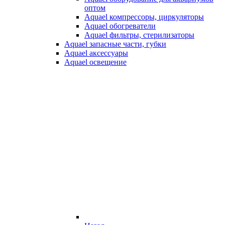
оптом
Aquael компрессоры, циркуляторы
Aquael обогреватели
Aquael фильтры, стерилизаторы
Aquael запасные части, губки
Aquael аксессуары
Aquael освещение