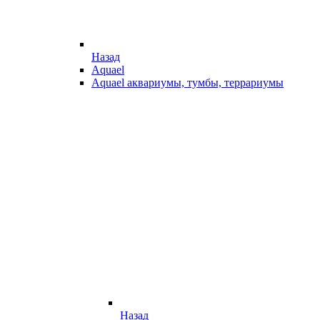
Назад
Aquael
Aquael аквариумы, тумбы, террариумы
Назад