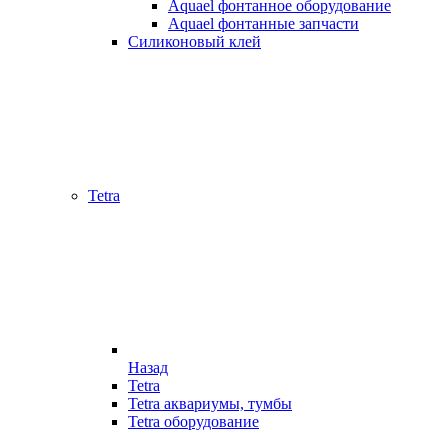
Aquael фонтанное оборудование
Aquael фонтанные запчасти
Силиконовый клей
Tetra
Назад
Tetra
Tetra аквариумы, тумбы
Tetra оборудование