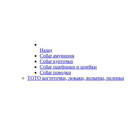
Назад
Collar амуниция
Collar курточки
Collar ошейники и шлейки
Collar поводки
ТОТО когтеточки, лежаки, вольеры, пеленки