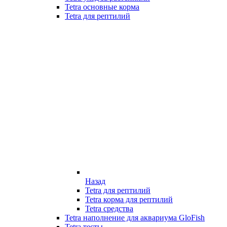
Tetra основные корма
Tetra для рептилий
Назад
Tetra для рептилий
Tetra корма для рептилий
Tetra средства
Tetra наполнение для аквариума GloFish
Tetra тесты