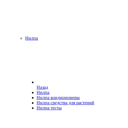
Нилпа
Назад
Нилпа
Нилпа кондиционеры
Нилпа средства для растений
Нилпа тесты