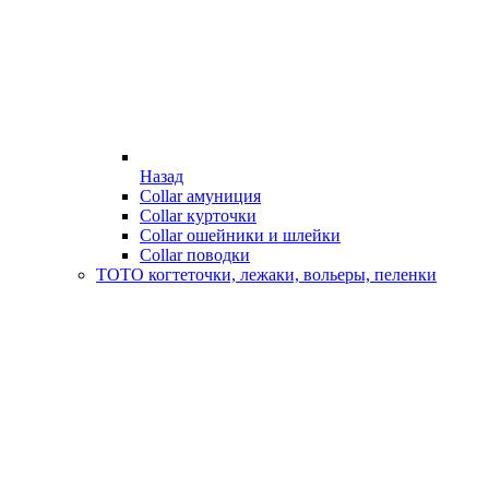
Назад
Collar амуниция
Collar курточки
Collar ошейники и шлейки
Collar поводки
ТОТО когтеточки, лежаки, вольеры, пеленки