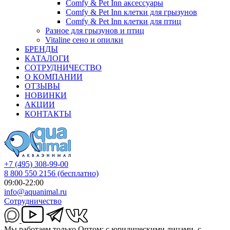
Comfy & Pet Inn аксессуары
Comfy & Pet Inn клетки для грызунов
Comfy & Pet Inn клетки для птиц
Разное для грызунов и птиц
Vitaline сено и опилки
БРЕНДЫ
КАТАЛОГИ
СОТРУДНИЧЕСТВО
О КОМПАНИИ
ОТЗЫВЫ
НОВИНКИ
АКЦИИ
КОНТАКТЫ
+7 (495) 308-99-00
8 800 550 2156
(бесплатно)
09:00-22:00
info@aquanimal.ru
Сотрудничество
Мы работаем только Оптом: с юридическими лицами, с