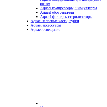
оптом
Aquael компрессоры, циркуляторы
Aquael обогреватели
Aquael фильтры, стерилизаторы
Aquael запасные части, губки
Aquael аксессуары
Aquael освещение