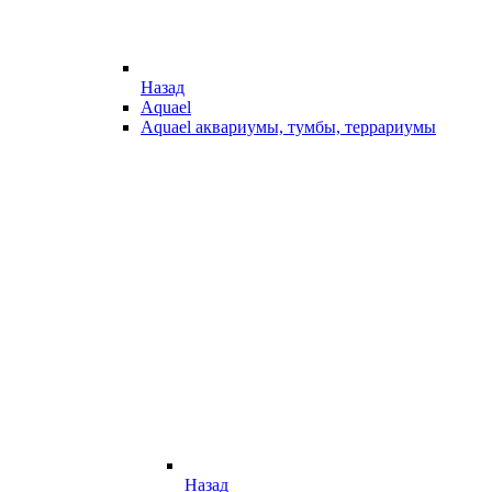
Назад
Aquael
Aquael аквариумы, тумбы, террариумы
Назад