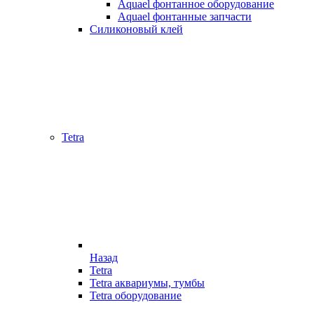
Aquael фонтанное оборудование
Aquael фонтанные запчасти
Силиконовый клей
Tetra
Назад
Tetra
Tetra аквариумы, тумбы
Tetra оборудование