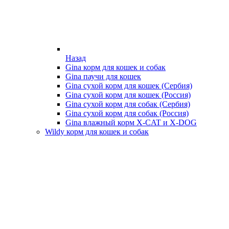
Назад
Gina корм для кошек и собак
Gina паучи для кошек
Gina сухой корм для кошек (Сербия)
Gina сухой корм для кошек (Россия)
Gina сухой корм для собак (Сербия)
Gina сухой корм для собак (Россия)
Gina влажный корм X-CAT и X-DOG
Wildy корм для кошек и собак