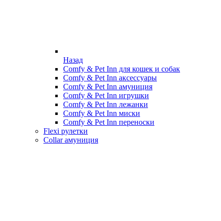
Назад
Comfy & Pet Inn для кошек и собак
Comfy & Pet Inn аксессуары
Comfy & Pet Inn амуниция
Comfy & Pet Inn игрушки
Comfy & Pet Inn лежанки
Comfy & Pet Inn миски
Comfy & Pet Inn переноски
Flexi рулетки
Collar амуниция