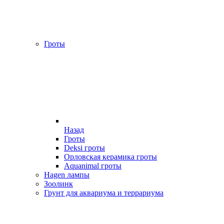
Гроты
Назад
Гроты
Deksi гроты
Орловская керамика гроты
Aquanimal гроты
Hagen лампы
Зоолинк
Грунт для аквариума и террариума