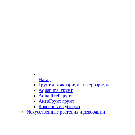
Назад
Грунт для аквариума и террариума
Aquanimal грунт
Aqua Reef грунт
АкваГрунт грунт
Кокосовый субстрат
Искусственные растения и декорации