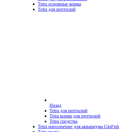
Tetra основные корма
Tetra для рептилий
Назад
Tetra для рептилий
Tetra корма для рептилий
Tetra средства
Tetra наполнение для аквариума GloFish
Tetra тесты