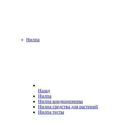
Нилпа
Назад
Нилпа
Нилпа кондиционеры
Нилпа средства для растений
Нилпа тесты