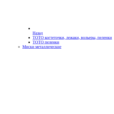
Назад
ТОТО когтеточки, лежаки, вольеры, пеленки
ТОТО пеленки
Миски металлические