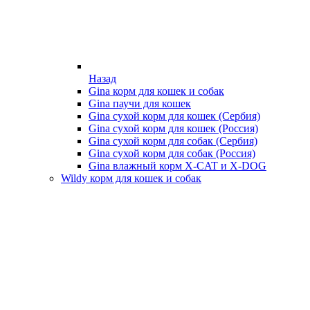
Назад
Gina корм для кошек и собак
Gina паучи для кошек
Gina сухой корм для кошек (Сербия)
Gina сухой корм для кошек (Россия)
Gina сухой корм для собак (Сербия)
Gina сухой корм для собак (Россия)
Gina влажный корм X-CAT и X-DOG
Wildy корм для кошек и собак