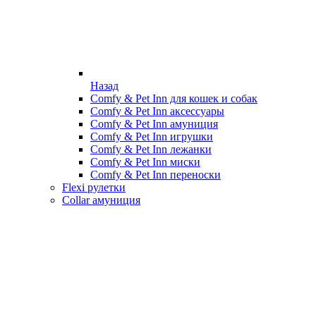
Назад
Comfy & Pet Inn для кошек и собак
Comfy & Pet Inn аксессуары
Comfy & Pet Inn амуниция
Comfy & Pet Inn игрушки
Comfy & Pet Inn лежанки
Comfy & Pet Inn миски
Comfy & Pet Inn переноски
Flexi рулетки
Collar амуниция