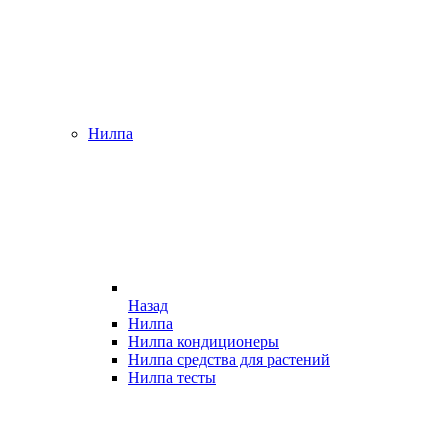
Нилпа
Назад
Нилпа
Нилпа кондиционеры
Нилпа средства для растений
Нилпа тесты