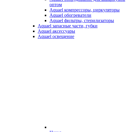
оптом
Aquael компрессоры, циркуляторы
Aquael обогреватели
Aquael фильтры, стерилизаторы
Aquael запасные части, губки
Aquael аксессуары
Aquael освещение