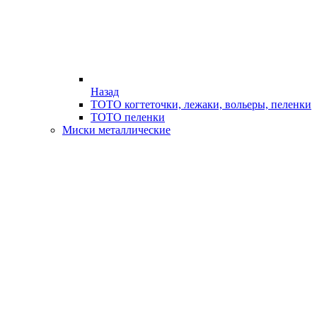
Назад
ТОТО когтеточки, лежаки, вольеры, пеленки
ТОТО пеленки
Миски металлические