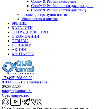
Comfy & Pet Inn аксессуары
Comfy & Pet Inn клетки для грызунов
Comfy & Pet Inn клетки для птиц
Разное для грызунов и птиц
Vitaline сено и опилки
БРЕНДЫ
КАТАЛОГИ
СОТРУДНИЧЕСТВО
О КОМПАНИИ
ОТЗЫВЫ
НОВИНКИ
АКЦИИ
КОНТАКТЫ
+7 (495) 308-99-00
8 800 550 2156
(бесплатно)
09:00-22:00
info@aquanimal.ru
Сотрудничество
Мы работаем только Оптом: с юридическими лицами, с