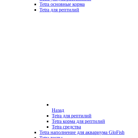
Tetra основные корма
Tetra для рептилий
Назад
Tetra для рептилий
Tetra корма для рептилий
Tetra средства
Tetra наполнение для аквариума GloFish
Tetra тесты