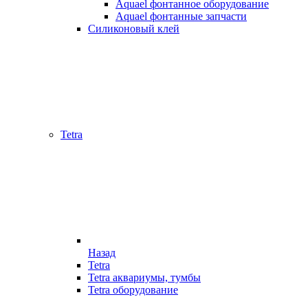
Aquael фонтанное оборудование
Aquael фонтанные запчасти
Силиконовый клей
Tetra
Назад
Tetra
Tetra аквариумы, тумбы
Tetra оборудование