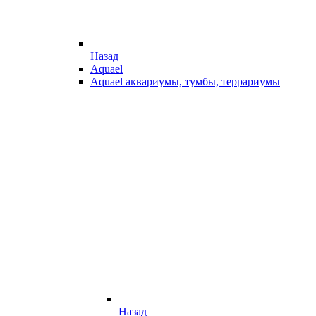
Назад
Aquael
Aquael аквариумы, тумбы, террариумы
Назад