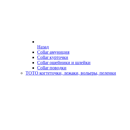
Назад
Collar амуниция
Collar курточки
Collar ошейники и шлейки
Collar поводки
ТОТО когтеточки, лежаки, вольеры, пеленки