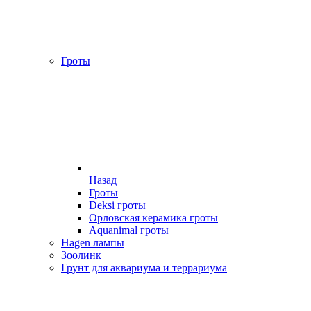
Гроты
Назад
Гроты
Deksi гроты
Орловская керамика гроты
Aquanimal гроты
Hagen лампы
Зоолинк
Грунт для аквариума и террариума