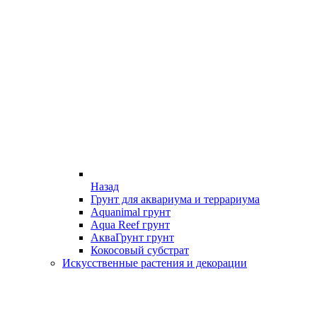
Назад
Грунт для аквариума и террариума
Aquanimal грунт
Aqua Reef грунт
АкваГрунт грунт
Кокосовый субстрат
Искусственные растения и декорации