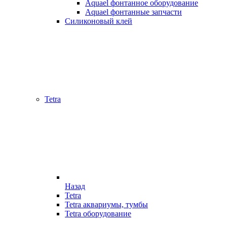
Aquael фонтанное оборудование
Aquael фонтанные запчасти
Силиконовый клей
Tetra
Назад
Tetra
Tetra аквариумы, тумбы
Tetra оборудование