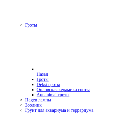
Гроты
Назад
Гроты
Deksi гроты
Орловская керамика гроты
Aquanimal гроты
Hagen лампы
Зоолинк
Грунт для аквариума и террариума