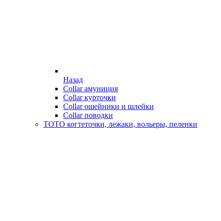
Назад
Collar амуниция
Collar курточки
Collar ошейники и шлейки
Collar поводки
ТОТО когтеточки, лежаки, вольеры, пеленки