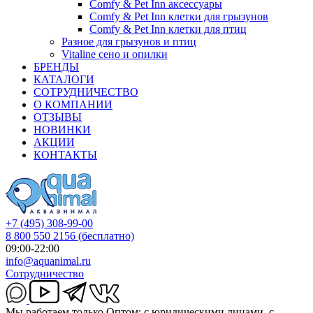
Comfy & Pet Inn аксессуары
Comfy & Pet Inn клетки для грызунов
Comfy & Pet Inn клетки для птиц
Разное для грызунов и птиц
Vitaline сено и опилки
БРЕНДЫ
КАТАЛОГИ
СОТРУДНИЧЕСТВО
О КОМПАНИИ
ОТЗЫВЫ
НОВИНКИ
АКЦИИ
КОНТАКТЫ
+7 (495) 308-99-00
8 800 550 2156
(бесплатно)
09:00-22:00
info@aquanimal.ru
Сотрудничество
Мы работаем только Оптом: с юридическими лицами, с