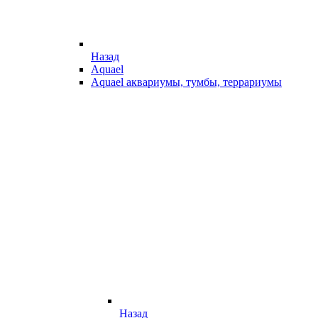
Назад
Aquael
Aquael аквариумы, тумбы, террариумы
Назад