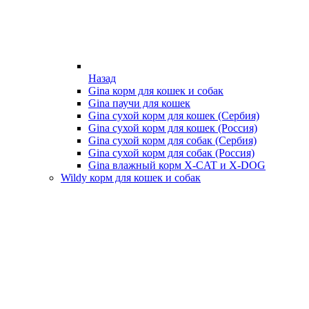
Назад
Gina корм для кошек и собак
Gina паучи для кошек
Gina сухой корм для кошек (Сербия)
Gina сухой корм для кошек (Россия)
Gina сухой корм для собак (Сербия)
Gina сухой корм для собак (Россия)
Gina влажный корм X-CAT и X-DOG
Wildy корм для кошек и собак