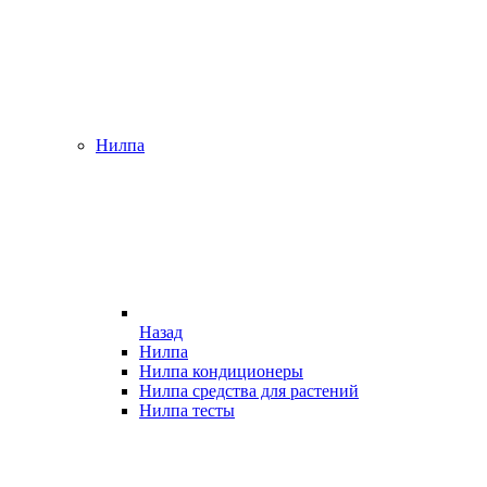
Нилпа
Назад
Нилпа
Нилпа кондиционеры
Нилпа средства для растений
Нилпа тесты