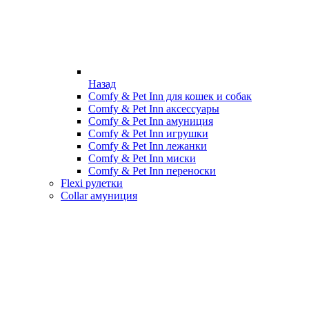
Назад
Comfy & Pet Inn для кошек и собак
Comfy & Pet Inn аксессуары
Comfy & Pet Inn амуниция
Comfy & Pet Inn игрушки
Comfy & Pet Inn лежанки
Comfy & Pet Inn миски
Comfy & Pet Inn переноски
Flexi рулетки
Collar амуниция