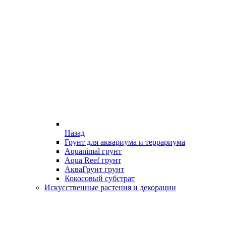
Назад
Грунт для аквариума и террариума
Aquanimal грунт
Aqua Reef грунт
АкваГрунт грунт
Кокосовый субстрат
Искусственные растения и декорации