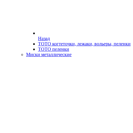
Назад
ТОТО когтеточки, лежаки, вольеры, пеленки
ТОТО пеленки
Миски металлические