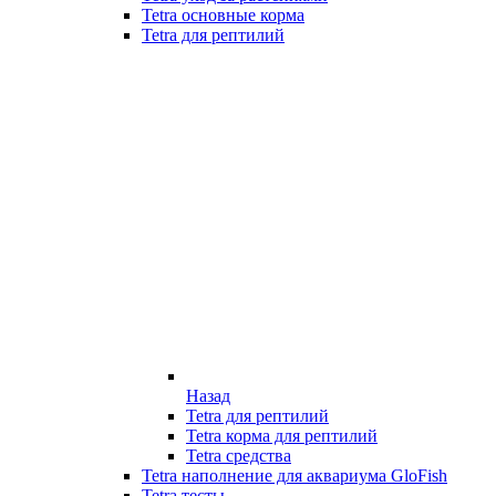
Tetra основные корма
Tetra для рептилий
Назад
Tetra для рептилий
Tetra корма для рептилий
Tetra средства
Tetra наполнение для аквариума GloFish
Tetra тесты