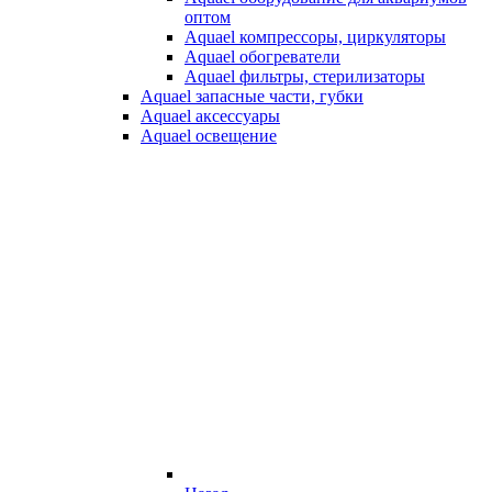
оптом
Aquael компрессоры, циркуляторы
Aquael обогреватели
Aquael фильтры, стерилизаторы
Aquael запасные части, губки
Aquael аксессуары
Aquael освещение