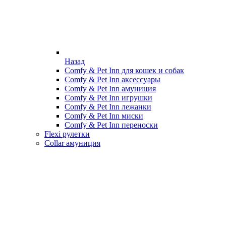
Назад
Comfy & Pet Inn для кошек и собак
Comfy & Pet Inn аксессуары
Comfy & Pet Inn амуниция
Comfy & Pet Inn игрушки
Comfy & Pet Inn лежанки
Comfy & Pet Inn миски
Comfy & Pet Inn переноски
Flexi рулетки
Collar амуниция