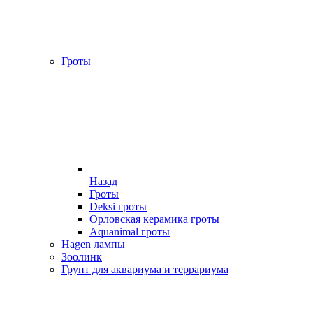
Гроты
Назад
Гроты
Deksi гроты
Орловская керамика гроты
Aquanimal гроты
Hagen лампы
Зоолинк
Грунт для аквариума и террариума