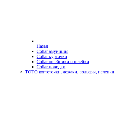
Назад
Collar амуниция
Collar курточки
Collar ошейники и шлейки
Collar поводки
ТОТО когтеточки, лежаки, вольеры, пеленки