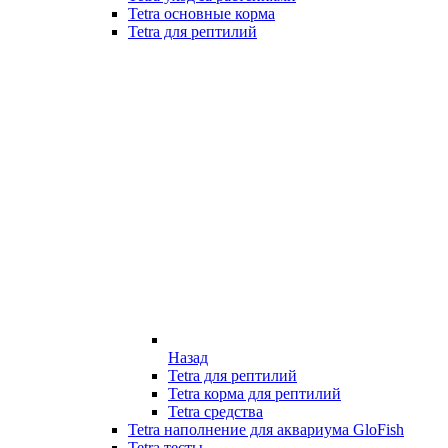
Tetra основные корма
Tetra для рептилий
Назад
Tetra для рептилий
Tetra корма для рептилий
Tetra средства
Tetra наполнение для аквариума GloFish
Tetra тесты