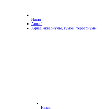
Назад
Aquael
Aquael аквариумы, тумбы, террариумы
Назад