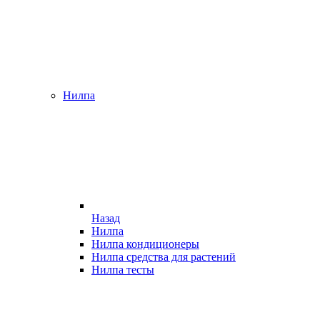
Нилпа
Назад
Нилпа
Нилпа кондиционеры
Нилпа средства для растений
Нилпа тесты