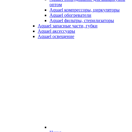
оптом
Aquael компрессоры, циркуляторы
Aquael обогреватели
Aquael фильтры, стерилизаторы
Aquael запасные части, губки
Aquael аксессуары
Aquael освещение