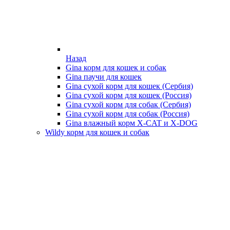
Назад
Gina корм для кошек и собак
Gina паучи для кошек
Gina сухой корм для кошек (Сербия)
Gina сухой корм для кошек (Россия)
Gina сухой корм для собак (Сербия)
Gina сухой корм для собак (Россия)
Gina влажный корм X-CAT и X-DOG
Wildy корм для кошек и собак