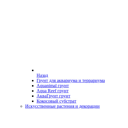
Назад
Грунт для аквариума и террариума
Aquanimal грунт
Aqua Reef грунт
АкваГрунт грунт
Кокосовый субстрат
Искусственные растения и декорации