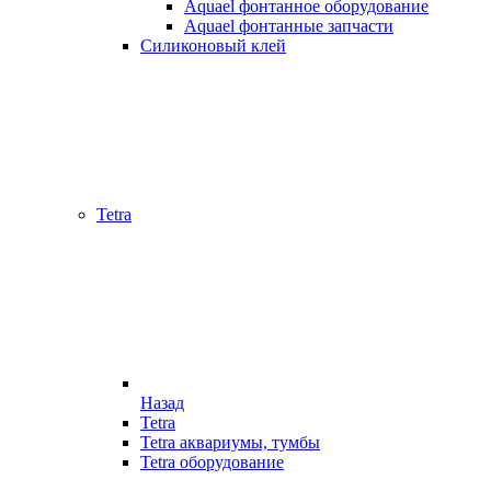
Aquael фонтанное оборудование
Aquael фонтанные запчасти
Силиконовый клей
Tetra
Назад
Tetra
Tetra аквариумы, тумбы
Tetra оборудование