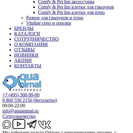
Comfy & Pet Inn аксессуары
Comfy & Pet Inn клетки для грызунов
Comfy & Pet Inn клетки для птиц
Разное для грызунов и птиц
Vitaline сено и опилки
БРЕНДЫ
КАТАЛОГИ
СОТРУДНИЧЕСТВО
О КОМПАНИИ
ОТЗЫВЫ
НОВИНКИ
АКЦИИ
КОНТАКТЫ
+7 (495) 308-99-00
8 800 550 2156
(бесплатно)
09:00-22:00
info@aquanimal.ru
Сотрудничество
Мы работаем только Оптом: с юридическими лицами, с