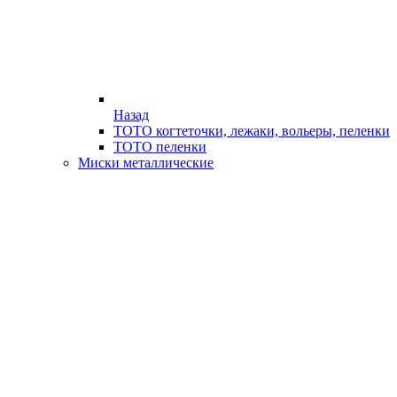
Назад
ТОТО когтеточки, лежаки, вольеры, пеленки
ТОТО пеленки
Миски металлические