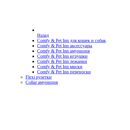
Назад
Comfy & Pet Inn для кошек и собак
Comfy & Pet Inn аксессуары
Comfy & Pet Inn амуниция
Comfy & Pet Inn игрушки
Comfy & Pet Inn лежанки
Comfy & Pet Inn миски
Comfy & Pet Inn переноски
Flexi рулетки
Collar амуниция