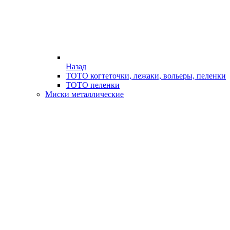
Назад
ТОТО когтеточки, лежаки, вольеры, пеленки
ТОТО пеленки
Миски металлические