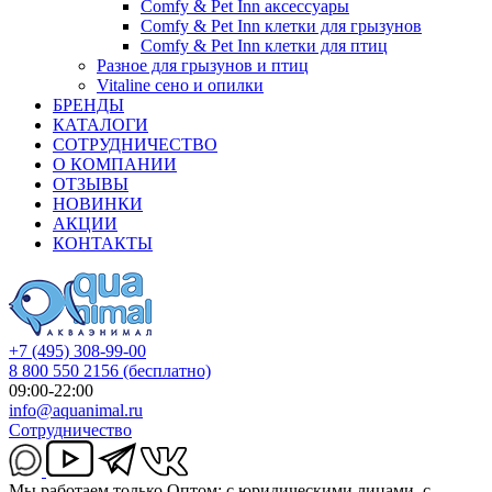
Comfy & Pet Inn аксессуары
Comfy & Pet Inn клетки для грызунов
Comfy & Pet Inn клетки для птиц
Разное для грызунов и птиц
Vitaline сено и опилки
БРЕНДЫ
КАТАЛОГИ
СОТРУДНИЧЕСТВО
О КОМПАНИИ
ОТЗЫВЫ
НОВИНКИ
АКЦИИ
КОНТАКТЫ
+7 (495) 308-99-00
8 800 550 2156
(бесплатно)
09:00-22:00
info@aquanimal.ru
Сотрудничество
Мы работаем только Оптом: с юридическими лицами, с