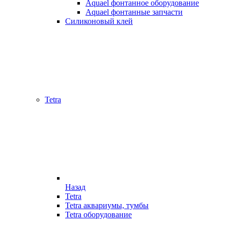
Aquael фонтанное оборудование
Aquael фонтанные запчасти
Силиконовый клей
Tetra
Назад
Tetra
Tetra аквариумы, тумбы
Tetra оборудование