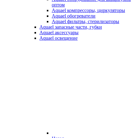
оптом
Aquael компрессоры, циркуляторы
Aquael обогреватели
Aquael фильтры, стерилизаторы
Aquael запасные части, губки
Aquael аксессуары
Aquael освещение