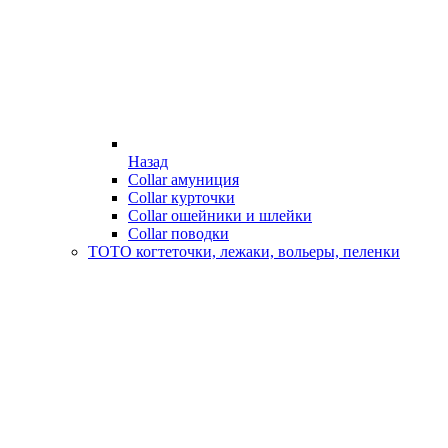
Назад
Collar амуниция
Collar курточки
Collar ошейники и шлейки
Collar поводки
ТОТО когтеточки, лежаки, вольеры, пеленки