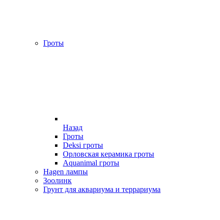
Гроты
Назад
Гроты
Deksi гроты
Орловская керамика гроты
Aquanimal гроты
Hagen лампы
Зоолинк
Грунт для аквариума и террариума