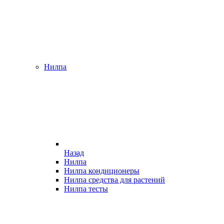
Нилпа
Назад
Нилпа
Нилпа кондиционеры
Нилпа средства для растений
Нилпа тесты