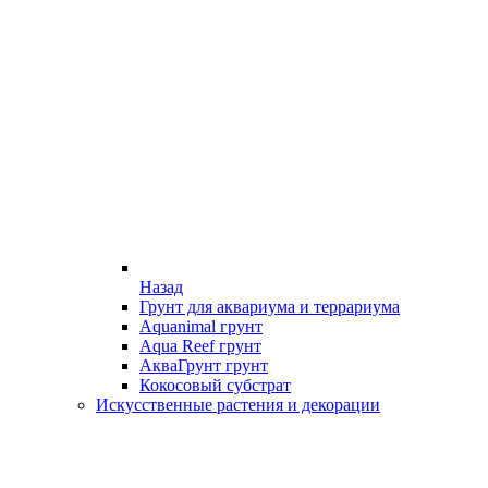
Назад
Грунт для аквариума и террариума
Aquanimal грунт
Aqua Reef грунт
АкваГрунт грунт
Кокосовый субстрат
Искусственные растения и декорации