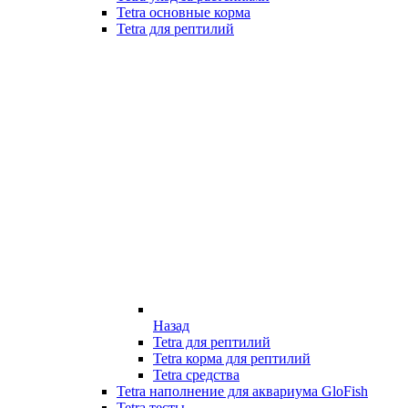
Tetra основные корма
Tetra для рептилий
Назад
Tetra для рептилий
Tetra корма для рептилий
Tetra средства
Tetra наполнение для аквариума GloFish
Tetra тесты