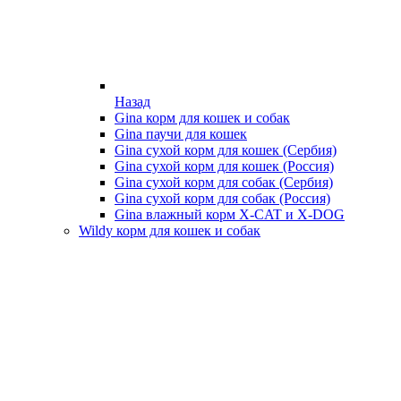
Назад
Gina корм для кошек и собак
Gina паучи для кошек
Gina сухой корм для кошек (Сербия)
Gina сухой корм для кошек (Россия)
Gina сухой корм для собак (Сербия)
Gina сухой корм для собак (Россия)
Gina влажный корм X-CAT и X-DOG
Wildy корм для кошек и собак