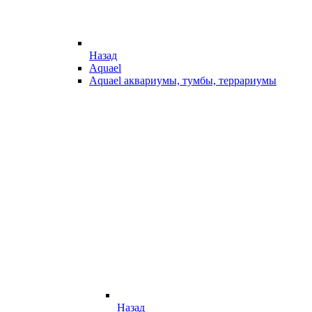
Назад
Aquael
Aquael аквариумы, тумбы, террариумы
Назад