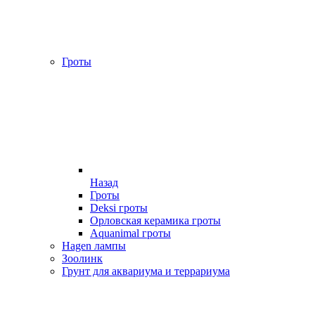
Гроты
Назад
Гроты
Deksi гроты
Орловская керамика гроты
Aquanimal гроты
Hagen лампы
Зоолинк
Грунт для аквариума и террариума