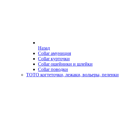
Назад
Collar амуниция
Collar курточки
Collar ошейники и шлейки
Collar поводки
ТОТО когтеточки, лежаки, вольеры, пеленки