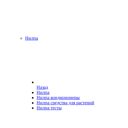
Нилпа
Назад
Нилпа
Нилпа кондиционеры
Нилпа средства для растений
Нилпа тесты