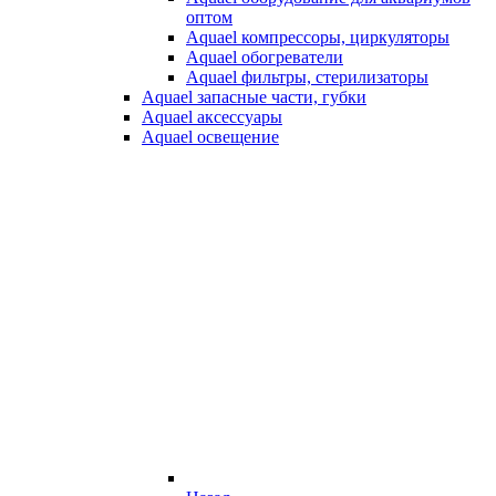
оптом
Aquael компрессоры, циркуляторы
Aquael обогреватели
Aquael фильтры, стерилизаторы
Aquael запасные части, губки
Aquael аксессуары
Aquael освещение