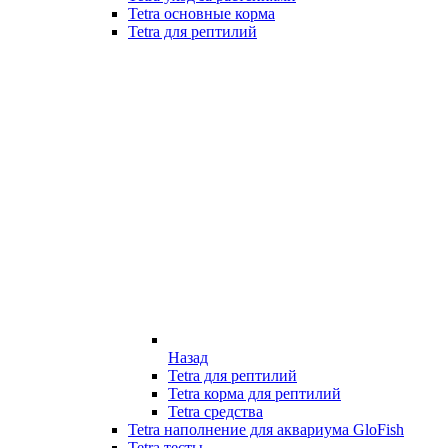
Tetra основные корма
Tetra для рептилий
Назад
Tetra для рептилий
Tetra корма для рептилий
Tetra средства
Tetra наполнение для аквариума GloFish
Tetra тесты