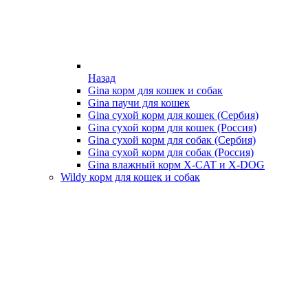
Назад
Gina корм для кошек и собак
Gina паучи для кошек
Gina сухой корм для кошек (Сербия)
Gina сухой корм для кошек (Россия)
Gina сухой корм для собак (Сербия)
Gina сухой корм для собак (Россия)
Gina влажный корм X-CAT и X-DOG
Wildy корм для кошек и собак