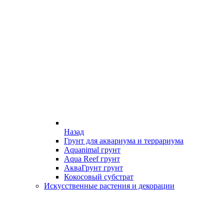
Назад
Грунт для аквариума и террариума
Aquanimal грунт
Aqua Reef грунт
АкваГрунт грунт
Кокосовый субстрат
Искусственные растения и декорации