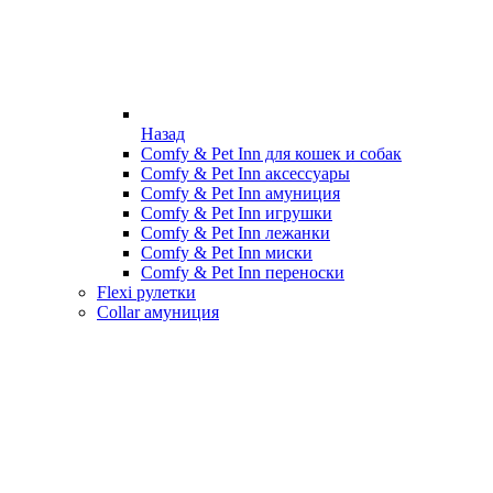
Назад
Comfy & Pet Inn для кошек и собак
Comfy & Pet Inn аксессуары
Comfy & Pet Inn амуниция
Comfy & Pet Inn игрушки
Comfy & Pet Inn лежанки
Comfy & Pet Inn миски
Comfy & Pet Inn переноски
Flexi рулетки
Collar амуниция