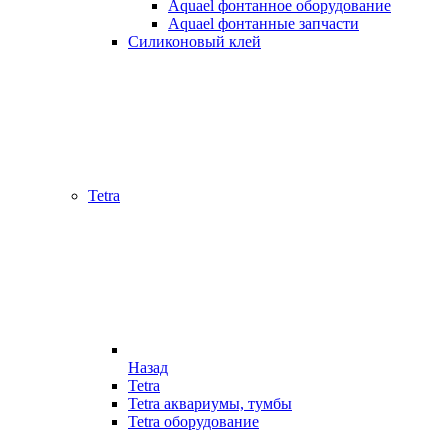
Aquael фонтанное оборудование
Aquael фонтанные запчасти
Силиконовый клей
Tetra
Назад
Tetra
Tetra аквариумы, тумбы
Tetra оборудование