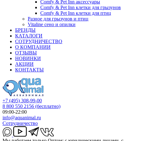
Comfy & Pet Inn аксессуары
Comfy & Pet Inn клетки для грызунов
Comfy & Pet Inn клетки для птиц
Разное для грызунов и птиц
Vitaline сено и опилки
БРЕНДЫ
КАТАЛОГИ
СОТРУДНИЧЕСТВО
О КОМПАНИИ
ОТЗЫВЫ
НОВИНКИ
АКЦИИ
КОНТАКТЫ
+7 (495) 308-99-00
8 800 550 2156
(бесплатно)
09:00-22:00
info@aquanimal.ru
Сотрудничество
Мы работаем только Оптом: с юридическими лицами, с