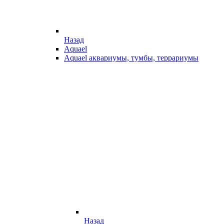
Назад
Aquael
Aquael аквариумы, тумбы, террариумы
Назад