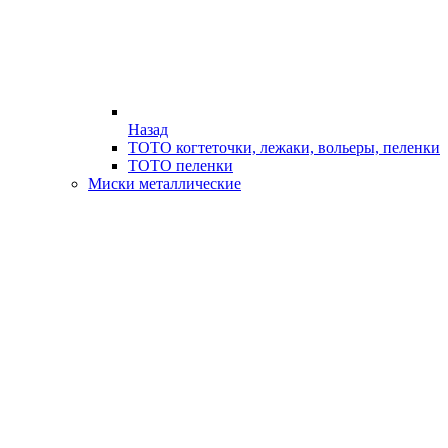
Назад
ТОТО когтеточки, лежаки, вольеры, пеленки
ТОТО пеленки
Миски металлические