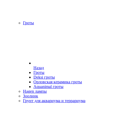
Гроты
Назад
Гроты
Deksi гроты
Орловская керамика гроты
Aquanimal гроты
Hagen лампы
Зоолинк
Грунт для аквариума и террариума