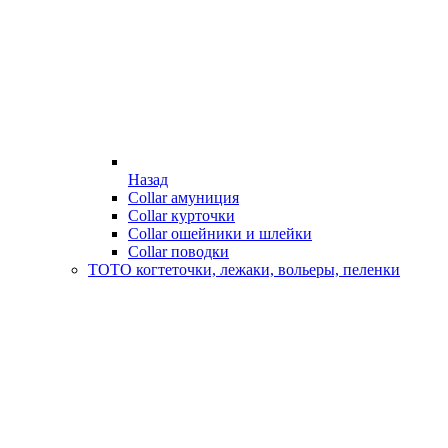
Назад
Collar амуниция
Collar курточки
Collar ошейники и шлейки
Collar поводки
ТОТО когтеточки, лежаки, вольеры, пеленки