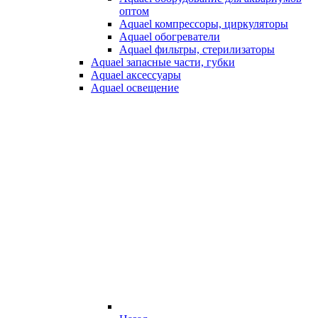
оптом
Aquael компрессоры, циркуляторы
Aquael обогреватели
Aquael фильтры, стерилизаторы
Aquael запасные части, губки
Aquael аксессуары
Aquael освещение