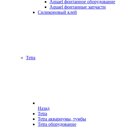
Aquael фонтанное оборудование
Aquael фонтанные запчасти
Силиконовый клей
Tetra
Назад
Tetra
Tetra аквариумы, тумбы
Tetra оборудование