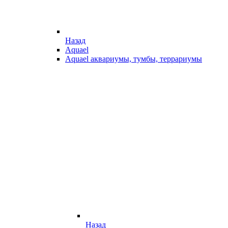
Назад
Aquael
Aquael аквариумы, тумбы, террариумы
Назад