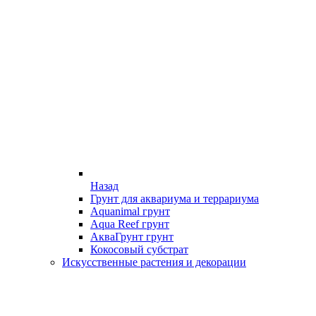
Назад
Грунт для аквариума и террариума
Aquanimal грунт
Aqua Reef грунт
АкваГрунт грунт
Кокосовый субстрат
Искусственные растения и декорации