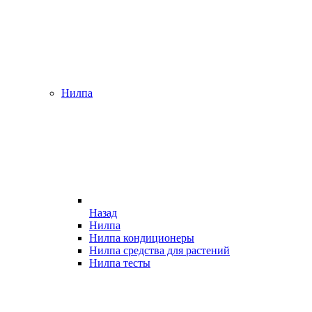
Нилпа
Назад
Нилпа
Нилпа кондиционеры
Нилпа средства для растений
Нилпа тесты