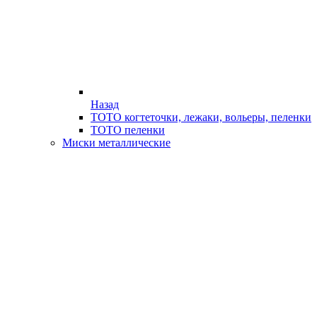
Назад
ТОТО когтеточки, лежаки, вольеры, пеленки
ТОТО пеленки
Миски металлические