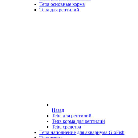
Tetra основные корма
Tetra для рептилий
Назад
Tetra для рептилий
Tetra корма для рептилий
Tetra средства
Tetra наполнение для аквариума GloFish
Tetra тесты