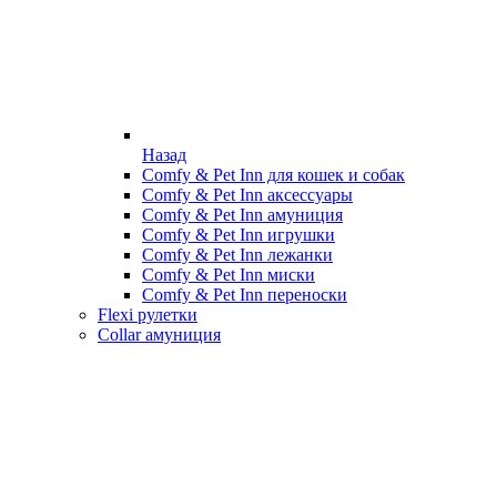
Назад
Comfy & Pet Inn для кошек и собак
Comfy & Pet Inn аксессуары
Comfy & Pet Inn амуниция
Comfy & Pet Inn игрушки
Comfy & Pet Inn лежанки
Comfy & Pet Inn миски
Comfy & Pet Inn переноски
Flexi рулетки
Collar амуниция