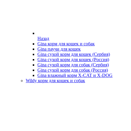
Назад
Gina корм для кошек и собак
Gina паучи для кошек
Gina сухой корм для кошек (Сербия)
Gina сухой корм для кошек (Россия)
Gina сухой корм для собак (Сербия)
Gina сухой корм для собак (Россия)
Gina влажный корм X-CAT и X-DOG
Wildy корм для кошек и собак