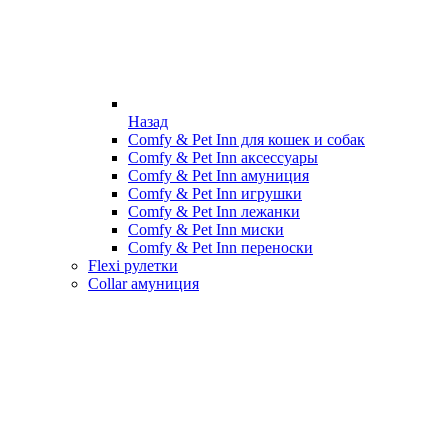
Назад
Comfy & Pet Inn для кошек и собак
Comfy & Pet Inn аксессуары
Comfy & Pet Inn амуниция
Comfy & Pet Inn игрушки
Comfy & Pet Inn лежанки
Comfy & Pet Inn миски
Comfy & Pet Inn переноски
Flexi рулетки
Collar амуниция