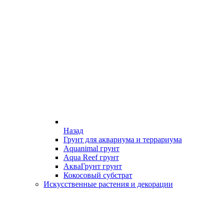
Назад
Грунт для аквариума и террариума
Aquanimal грунт
Aqua Reef грунт
АкваГрунт грунт
Кокосовый субстрат
Искусственные растения и декорации