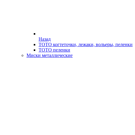
Назад
ТОТО когтеточки, лежаки, вольеры, пеленки
ТОТО пеленки
Миски металлические