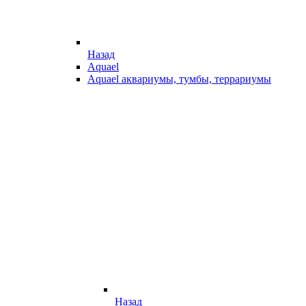
Назад
Aquael
Aquael аквариумы, тумбы, террариумы
Назад