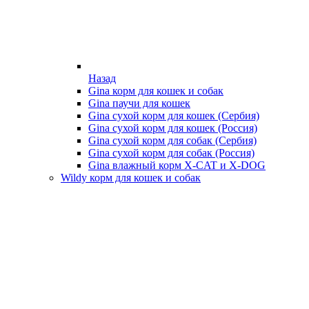
Назад
Gina корм для кошек и собак
Gina паучи для кошек
Gina сухой корм для кошек (Сербия)
Gina сухой корм для кошек (Россия)
Gina сухой корм для собак (Сербия)
Gina сухой корм для собак (Россия)
Gina влажный корм X-CAT и X-DOG
Wildy корм для кошек и собак