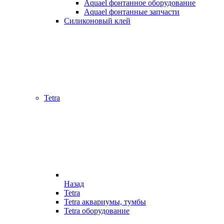
Aquael фонтанное оборудование
Aquael фонтанные запчасти
Силиконовый клей
Tetra
Назад
Tetra
Tetra аквариумы, тумбы
Tetra оборудование