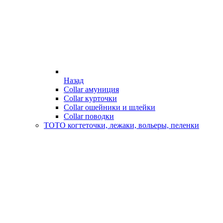
Назад
Collar амуниция
Collar курточки
Collar ошейники и шлейки
Collar поводки
ТОТО когтеточки, лежаки, вольеры, пеленки