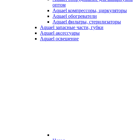
оптом
Aquael компрессоры, циркуляторы
Aquael обогреватели
Aquael фильтры, стерилизаторы
Aquael запасные части, губки
Aquael аксессуары
Aquael освещение