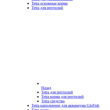
Tetra основные корма
Tetra для рептилий
Назад
Tetra для рептилий
Tetra корма для рептилий
Tetra средства
Tetra наполнение для аквариума GloFish
Tetra тесты