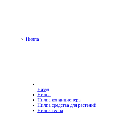
Нилпа
Назад
Нилпа
Нилпа кондиционеры
Нилпа средства для растений
Нилпа тесты