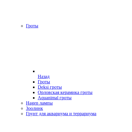
Гроты
Назад
Гроты
Deksi гроты
Орловская керамика гроты
Aquanimal гроты
Hagen лампы
Зоолинк
Грунт для аквариума и террариума