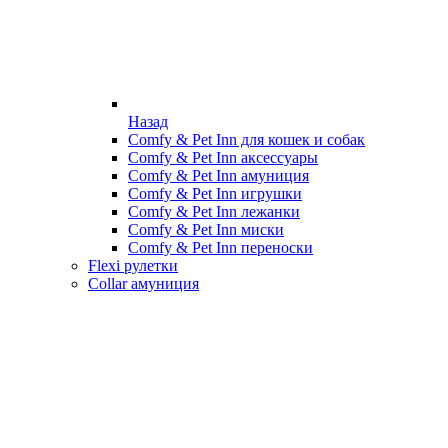
Назад
Comfy & Pet Inn для кошек и собак
Comfy & Pet Inn аксессуары
Comfy & Pet Inn амуниция
Comfy & Pet Inn игрушки
Comfy & Pet Inn лежанки
Comfy & Pet Inn миски
Comfy & Pet Inn переноски
Flexi рулетки
Collar амуниция