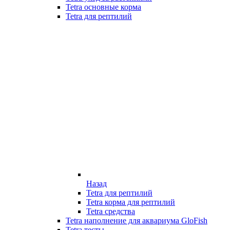
Tetra основные корма
Tetra для рептилий
Назад
Tetra для рептилий
Tetra корма для рептилий
Tetra средства
Tetra наполнение для аквариума GloFish
Tetra тесты