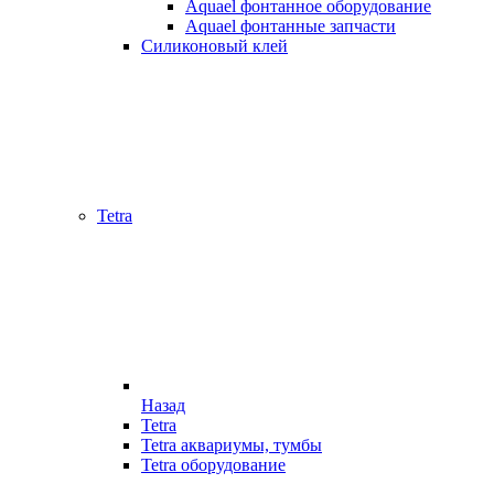
Aquael фонтанное оборудование
Aquael фонтанные запчасти
Силиконовый клей
Tetra
Назад
Tetra
Tetra аквариумы, тумбы
Tetra оборудование