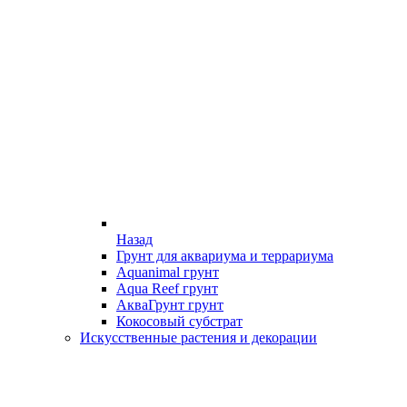
Назад
Грунт для аквариума и террариума
Aquanimal грунт
Aqua Reef грунт
АкваГрунт грунт
Кокосовый субстрат
Искусственные растения и декорации