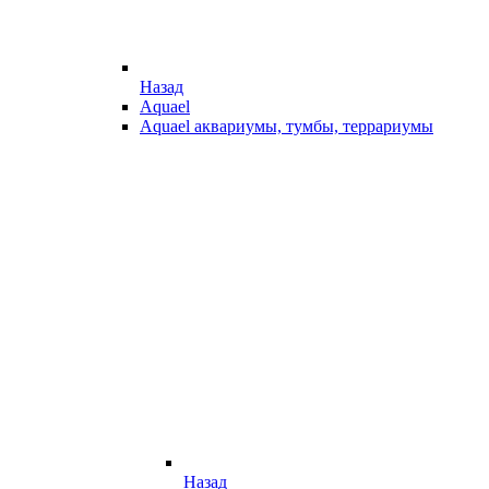
Назад
Aquael
Aquael аквариумы, тумбы, террариумы
Назад