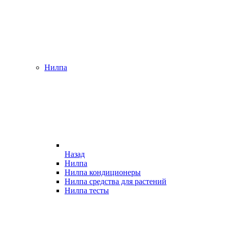
Нилпа
Назад
Нилпа
Нилпа кондиционеры
Нилпа средства для растений
Нилпа тесты