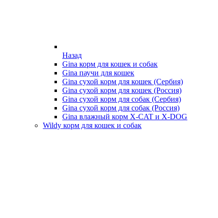
Назад
Gina корм для кошек и собак
Gina паучи для кошек
Gina сухой корм для кошек (Сербия)
Gina сухой корм для кошек (Россия)
Gina сухой корм для собак (Сербия)
Gina сухой корм для собак (Россия)
Gina влажный корм X-CAT и X-DOG
Wildy корм для кошек и собак