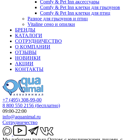
Comfy & Pet Inn аксессуары
Comfy & Pet Inn клетки для грызунов
Comfy & Pet Inn клетки для птиц
Разное для грызунов и птиц
Vitaline сено и опилки
БРЕНДЫ
КАТАЛОГИ
СОТРУДНИЧЕСТВО
О КОМПАНИИ
ОТЗЫВЫ
НОВИНКИ
АКЦИИ
КОНТАКТЫ
+7 (495) 308-99-00
8 800 550 2156
(бесплатно)
09:00-22:00
info@aquanimal.ru
Сотрудничество
Мы работаем только Оптом: с юридическими лицами, с