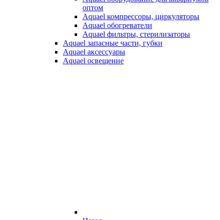
оптом
Aquael компрессоры, циркуляторы
Aquael обогреватели
Aquael фильтры, стерилизаторы
Aquael запасные части, губки
Aquael аксессуары
Aquael освещение