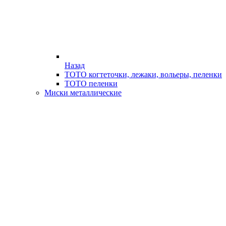
Назад
ТОТО когтеточки, лежаки, вольеры, пеленки
ТОТО пеленки
Миски металлические