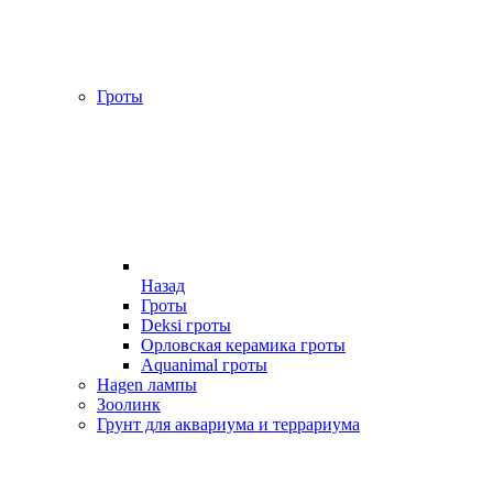
Гроты
Назад
Гроты
Deksi гроты
Орловская керамика гроты
Aquanimal гроты
Hagen лампы
Зоолинк
Грунт для аквариума и террариума