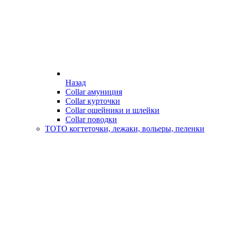
Назад
Collar амуниция
Collar курточки
Collar ошейники и шлейки
Collar поводки
ТОТО когтеточки, лежаки, вольеры, пеленки