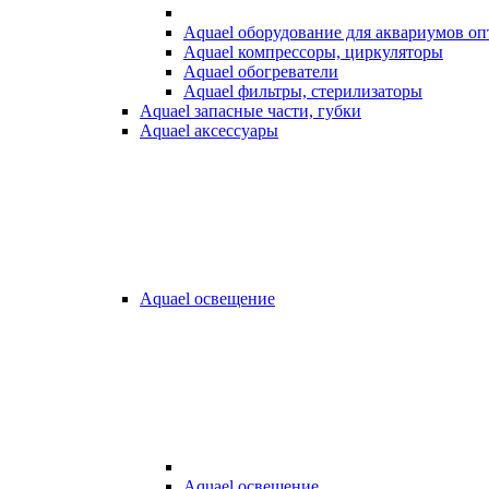
Aquael оборудование для аквариумов о
Aquael компрессоры, циркуляторы
Aquael обогреватели
Aquael фильтры, стерилизаторы
Aquael запасные части, губки
Aquael аксессуары
Aquael освещение
Aquael освещение