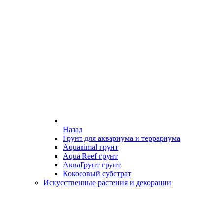
Назад
Грунт для аквариума и террариума
Aquanimal грунт
Aqua Reef грунт
АкваГрунт грунт
Кокосовый субстрат
Искусственные растения и декорации