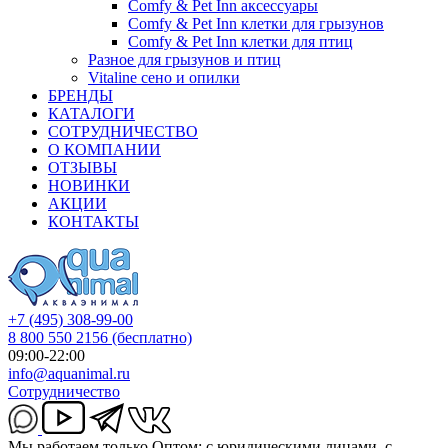
Comfy & Pet Inn аксессуары
Comfy & Pet Inn клетки для грызунов
Comfy & Pet Inn клетки для птиц
Разное для грызунов и птиц
Vitaline сено и опилки
БРЕНДЫ
КАТАЛОГИ
СОТРУДНИЧЕСТВО
О КОМПАНИИ
ОТЗЫВЫ
НОВИНКИ
АКЦИИ
КОНТАКТЫ
+7 (495) 308-99-00
8 800 550 2156
(бесплатно)
09:00-22:00
info@aquanimal.ru
Сотрудничество
Мы работаем только Оптом: с юридическими лицами, с