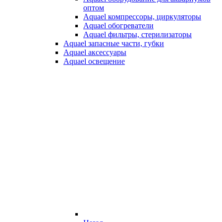
оптом
Aquael компрессоры, циркуляторы
Aquael обогреватели
Aquael фильтры, стерилизаторы
Aquael запасные части, губки
Aquael аксессуары
Aquael освещение