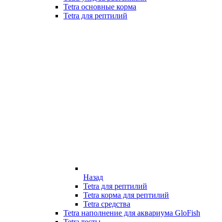
Tetra основные корма
Tetra для рептилий
Назад
Tetra для рептилий
Tetra корма для рептилий
Tetra средства
Tetra наполнение для аквариума GloFish
Tetra тесты