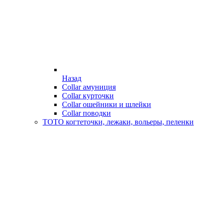
Назад
Collar амуниция
Collar курточки
Collar ошейники и шлейки
Collar поводки
ТОТО когтеточки, лежаки, вольеры, пеленки