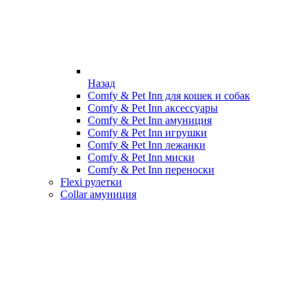
Назад
Comfy & Pet Inn для кошек и собак
Comfy & Pet Inn аксессуары
Comfy & Pet Inn амуниция
Comfy & Pet Inn игрушки
Comfy & Pet Inn лежанки
Comfy & Pet Inn миски
Comfy & Pet Inn переноски
Flexi рулетки
Collar амуниция