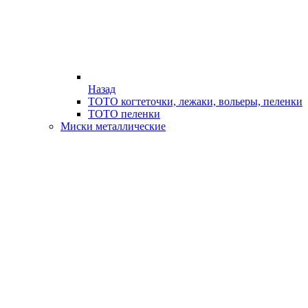
Назад
ТОТО когтеточки, лежаки, вольеры, пеленки
ТОТО пеленки
Миски металлические