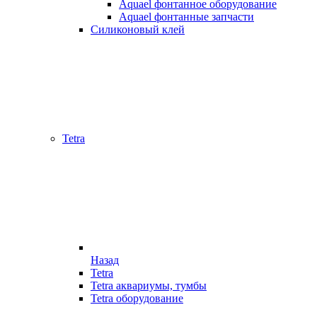
Aquael фонтанное оборудование
Aquael фонтанные запчасти
Силиконовый клей
Tetra
Назад
Tetra
Tetra аквариумы, тумбы
Tetra оборудование