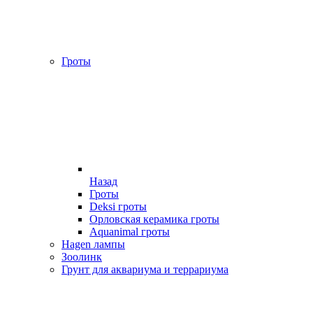
Гроты
Назад
Гроты
Deksi гроты
Орловская керамика гроты
Aquanimal гроты
Hagen лампы
Зоолинк
Грунт для аквариума и террариума