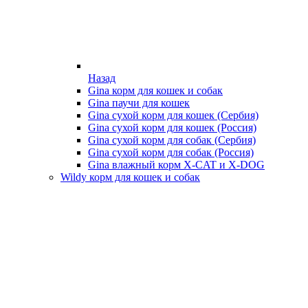
Назад
Gina корм для кошек и собак
Gina паучи для кошек
Gina сухой корм для кошек (Сербия)
Gina сухой корм для кошек (Россия)
Gina сухой корм для собак (Сербия)
Gina сухой корм для собак (Россия)
Gina влажный корм X-CAT и X-DOG
Wildy корм для кошек и собак