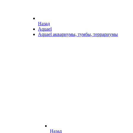
Назад
Aquael
Aquael аквариумы, тумбы, террариумы
Назад