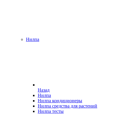
Нилпа
Назад
Нилпа
Нилпа кондиционеры
Нилпа средства для растений
Нилпа тесты