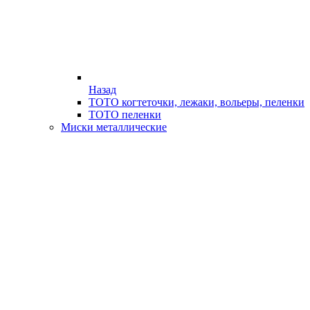
Назад
ТОТО когтеточки, лежаки, вольеры, пеленки
ТОТО пеленки
Миски металлические