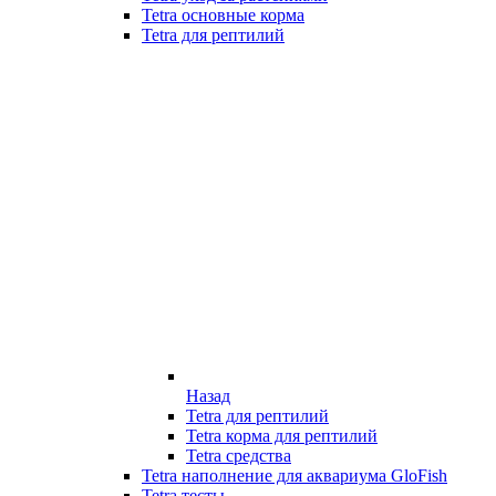
Tetra основные корма
Tetra для рептилий
Назад
Tetra для рептилий
Tetra корма для рептилий
Tetra средства
Tetra наполнение для аквариума GloFish
Tetra тесты