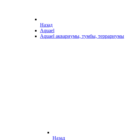
Назад
Aquael
Aquael аквариумы, тумбы, террариумы
Назад