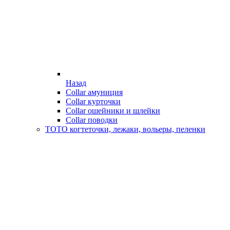
Назад
Collar амуниция
Collar курточки
Collar ошейники и шлейки
Collar поводки
ТОТО когтеточки, лежаки, вольеры, пеленки