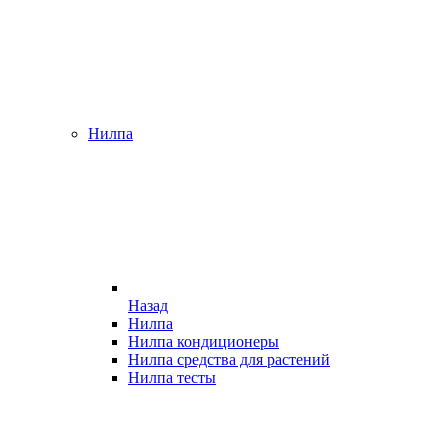
Нилпа
Назад
Нилпа
Нилпа кондиционеры
Нилпа средства для растений
Нилпа тесты