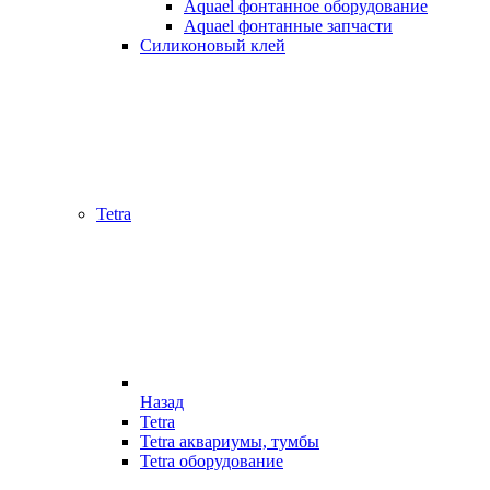
Aquael фонтанное оборудование
Aquael фонтанные запчасти
Силиконовый клей
Tetra
Назад
Tetra
Tetra аквариумы, тумбы
Tetra оборудование