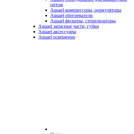
оптом
Aquael компрессоры, циркуляторы
Aquael обогреватели
Aquael фильтры, стерилизаторы
Aquael запасные части, губки
Aquael аксессуары
Aquael освещение