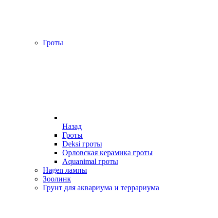
Гроты
Назад
Гроты
Deksi гроты
Орловская керамика гроты
Aquanimal гроты
Hagen лампы
Зоолинк
Грунт для аквариума и террариума