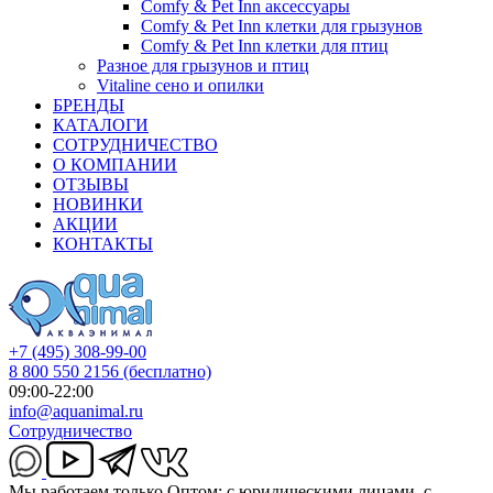
Comfy & Pet Inn аксессуары
Comfy & Pet Inn клетки для грызунов
Comfy & Pet Inn клетки для птиц
Разное для грызунов и птиц
Vitaline сено и опилки
БРЕНДЫ
КАТАЛОГИ
СОТРУДНИЧЕСТВО
О КОМПАНИИ
ОТЗЫВЫ
НОВИНКИ
АКЦИИ
КОНТАКТЫ
+7 (495) 308-99-00
8 800 550 2156
(бесплатно)
09:00-22:00
info@aquanimal.ru
Сотрудничество
Мы работаем только Оптом: с юридическими лицами, с