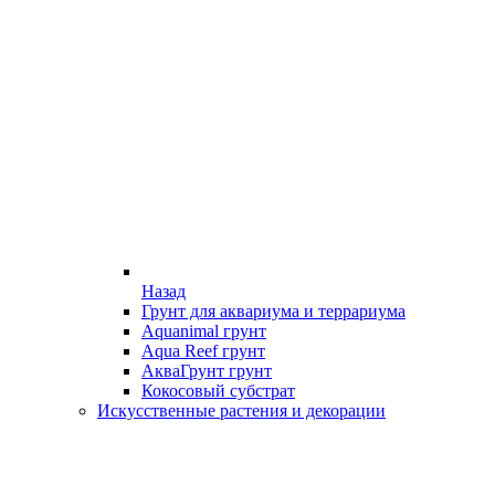
Назад
Грунт для аквариума и террариума
Aquanimal грунт
Aqua Reef грунт
АкваГрунт грунт
Кокосовый субстрат
Искусственные растения и декорации