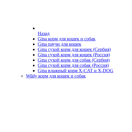
Назад
Gina корм для кошек и собак
Gina паучи для кошек
Gina сухой корм для кошек (Сербия)
Gina сухой корм для кошек (Россия)
Gina сухой корм для собак (Сербия)
Gina сухой корм для собак (Россия)
Gina влажный корм X-CAT и X-DOG
Wildy корм для кошек и собак