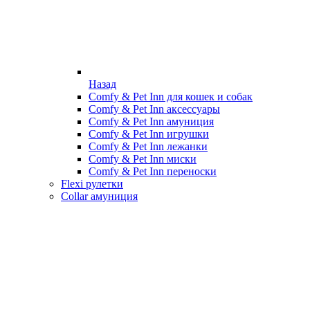
Назад
Comfy & Pet Inn для кошек и собак
Comfy & Pet Inn аксессуары
Comfy & Pet Inn амуниция
Comfy & Pet Inn игрушки
Comfy & Pet Inn лежанки
Comfy & Pet Inn миски
Comfy & Pet Inn переноски
Flexi рулетки
Collar амуниция