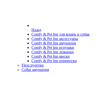
Назад
Comfy & Pet Inn для кошек и собак
Comfy & Pet Inn аксессуары
Comfy & Pet Inn амуниция
Comfy & Pet Inn игрушки
Comfy & Pet Inn лежанки
Comfy & Pet Inn миски
Comfy & Pet Inn переноски
Flexi рулетки
Collar амуниция