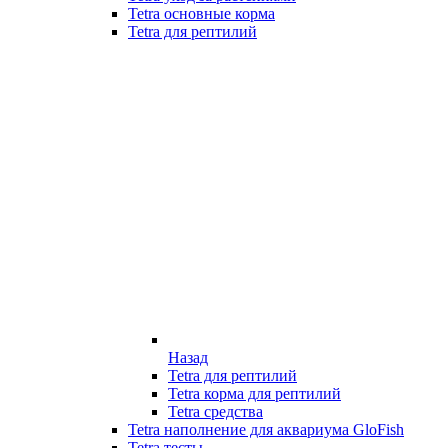
Tetra основные корма
Tetra для рептилий
Назад
Tetra для рептилий
Tetra корма для рептилий
Tetra средства
Tetra наполнение для аквариума GloFish
Tetra тесты