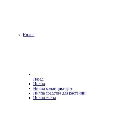
Нилпа
Назад
Нилпа
Нилпа кондиционеры
Нилпа средства для растений
Нилпа тесты