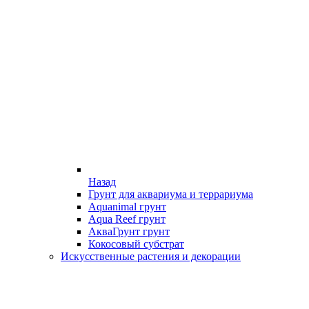
Назад
Грунт для аквариума и террариума
Aquanimal грунт
Aqua Reef грунт
АкваГрунт грунт
Кокосовый субстрат
Искусственные растения и декорации