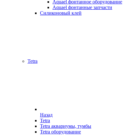
Aquael фонтанное оборудование
Aquael фонтанные запчасти
Силиконовый клей
Tetra
Назад
Tetra
Tetra аквариумы, тумбы
Tetra оборудование