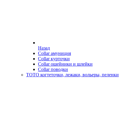
Назад
Collar амуниция
Collar курточки
Collar ошейники и шлейки
Collar поводки
ТОТО когтеточки, лежаки, вольеры, пеленки