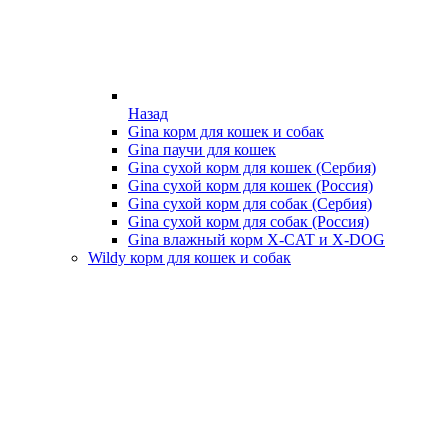
Назад
Gina корм для кошек и собак
Gina паучи для кошек
Gina сухой корм для кошек (Сербия)
Gina сухой корм для кошек (Россия)
Gina сухой корм для собак (Сербия)
Gina сухой корм для собак (Россия)
Gina влажный корм X-CAT и X-DOG
Wildy корм для кошек и собак