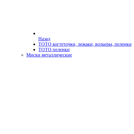
Назад
ТОТО когтеточки, лежаки, вольеры, пеленки
ТОТО пеленки
Миски металлические