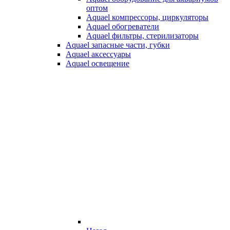
оптом
Aquael компрессоры, циркуляторы
Aquael обогреватели
Aquael фильтры, стерилизаторы
Aquael запасные части, губки
Aquael аксессуары
Aquael освещение