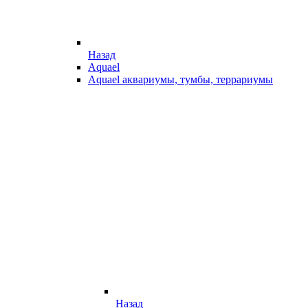
Назад
Aquael
Aquael аквариумы, тумбы, террариумы
Назад