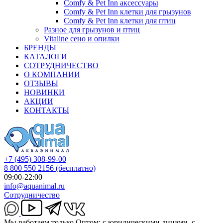
Comfy & Pet Inn аксессуары
Comfy & Pet Inn клетки для грызунов
Comfy & Pet Inn клетки для птиц
Разное для грызунов и птиц
Vitaline сено и опилки
БРЕНДЫ
КАТАЛОГИ
СОТРУДНИЧЕСТВО
О КОМПАНИИ
ОТЗЫВЫ
НОВИНКИ
АКЦИИ
КОНТАКТЫ
+7 (495) 308-99-00
8 800 550 2156
(бесплатно)
09:00-22:00
info@aquanimal.ru
Сотрудничество
Мы работаем только Оптом: с юридическими лицами, с