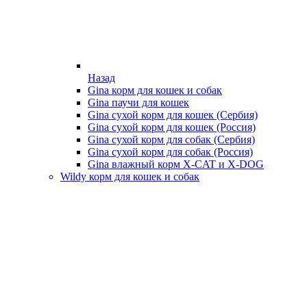
Назад
Gina корм для кошек и собак
Gina паучи для кошек
Gina сухой корм для кошек (Сербия)
Gina сухой корм для кошек (Россия)
Gina сухой корм для собак (Сербия)
Gina сухой корм для собак (Россия)
Gina влажный корм X-CAT и X-DOG
Wildy корм для кошек и собак