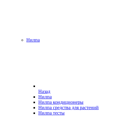
Нилпа
Назад
Нилпа
Нилпа кондиционеры
Нилпа средства для растений
Нилпа тесты