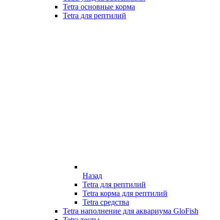
Tetra основные корма
Tetra для рептилий
Назад
Tetra для рептилий
Tetra корма для рептилий
Tetra средства
Tetra наполнение для аквариума GloFish
Tetra тесты