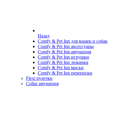
Назад
Comfy & Pet Inn для кошек и собак
Comfy & Pet Inn аксессуары
Comfy & Pet Inn амуниция
Comfy & Pet Inn игрушки
Comfy & Pet Inn лежанки
Comfy & Pet Inn миски
Comfy & Pet Inn переноски
Flexi рулетки
Collar амуниция