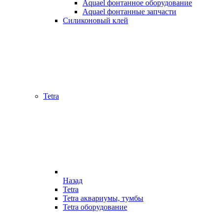
Aquael фонтанное оборудование
Aquael фонтанные запчасти
Силиконовый клей
Tetra
Назад
Tetra
Tetra аквариумы, тумбы
Tetra оборудование