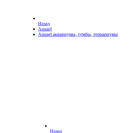
Назад
Aquael
Aquael аквариумы, тумбы, террариумы
Назад