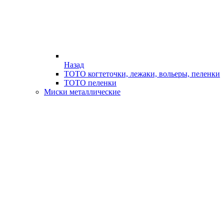
Назад
ТОТО когтеточки, лежаки, вольеры, пеленки
ТОТО пеленки
Миски металлические