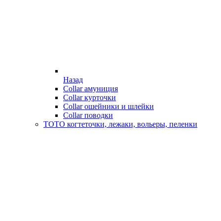
Назад
Collar амуниция
Collar курточки
Collar ошейники и шлейки
Collar поводки
ТОТО когтеточки, лежаки, вольеры, пеленки