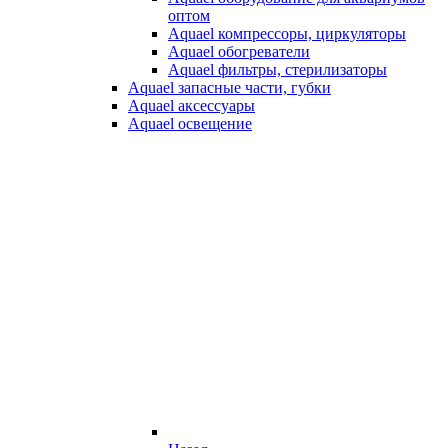
оптом
Aquael компрессоры, циркуляторы
Aquael обогреватели
Aquael фильтры, стерилизаторы
Aquael запасные части, губки
Aquael аксессуары
Aquael освещение