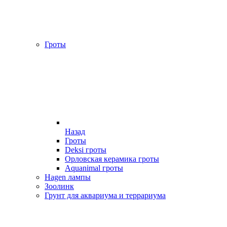
Гроты
Назад
Гроты
Deksi гроты
Орловская керамика гроты
Aquanimal гроты
Hagen лампы
Зоолинк
Грунт для аквариума и террариума