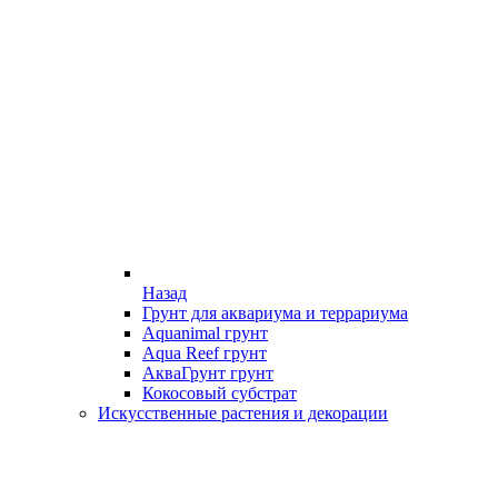
Назад
Грунт для аквариума и террариума
Aquanimal грунт
Aqua Reef грунт
АкваГрунт грунт
Кокосовый субстрат
Искусственные растения и декорации