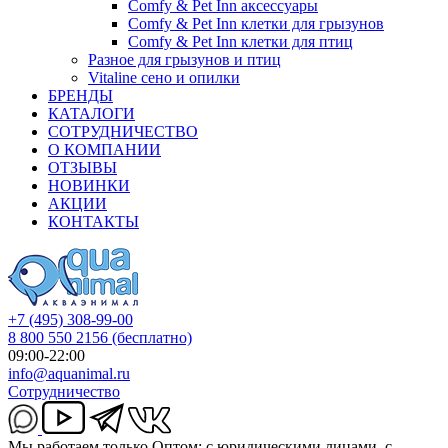
Comfy & Pet Inn аксессуары
Comfy & Pet Inn клетки для грызунов
Comfy & Pet Inn клетки для птиц
Разное для грызунов и птиц
Vitaline сено и опилки
БРЕНДЫ
КАТАЛОГИ
СОТРУДНИЧЕСТВО
О КОМПАНИИ
ОТЗЫВЫ
НОВИНКИ
АКЦИИ
КОНТАКТЫ
+7 (495) 308-99-00
8 800 550 2156
(бесплатно)
09:00-22:00
info@aquanimal.ru
Сотрудничество
Мы работаем только Оптом: с юридическими лицами, с