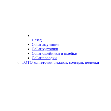
Назад
Collar амуниция
Collar курточки
Collar ошейники и шлейки
Collar поводки
ТОТО когтеточки, лежаки, вольеры, пеленки