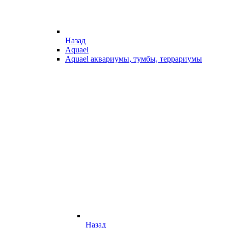
Назад
Aquael
Aquael аквариумы, тумбы, террариумы
Назад