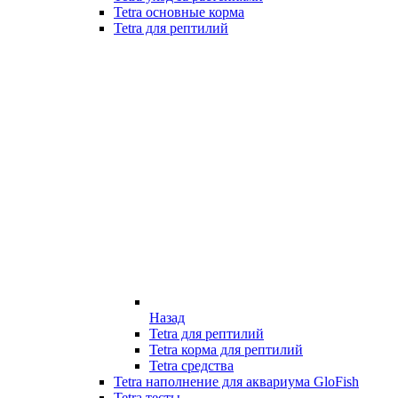
Tetra основные корма
Tetra для рептилий
Назад
Tetra для рептилий
Tetra корма для рептилий
Tetra средства
Tetra наполнение для аквариума GloFish
Tetra тесты