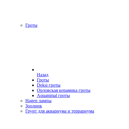
Гроты
Назад
Гроты
Deksi гроты
Орловская керамика гроты
Aquanimal гроты
Hagen лампы
Зоолинк
Грунт для аквариума и террариума