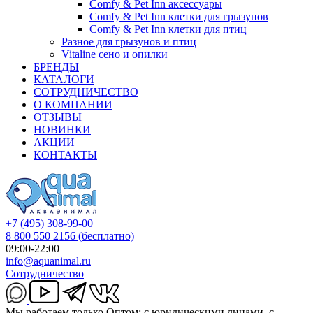
Comfy & Pet Inn аксессуары
Comfy & Pet Inn клетки для грызунов
Comfy & Pet Inn клетки для птиц
Разное для грызунов и птиц
Vitaline сено и опилки
БРЕНДЫ
КАТАЛОГИ
СОТРУДНИЧЕСТВО
О КОМПАНИИ
ОТЗЫВЫ
НОВИНКИ
АКЦИИ
КОНТАКТЫ
+7 (495) 308-99-00
8 800 550 2156
(бесплатно)
09:00-22:00
info@aquanimal.ru
Сотрудничество
Мы работаем только Оптом: с юридическими лицами, с