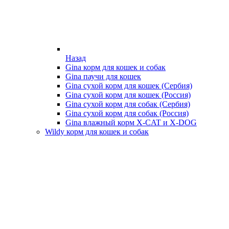
Назад
Gina корм для кошек и собак
Gina паучи для кошек
Gina сухой корм для кошек (Сербия)
Gina сухой корм для кошек (Россия)
Gina сухой корм для собак (Сербия)
Gina сухой корм для собак (Россия)
Gina влажный корм X-CAT и X-DOG
Wildy корм для кошек и собак