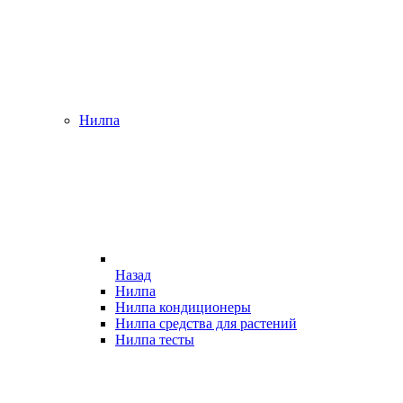
Нилпа
Назад
Нилпа
Нилпа кондиционеры
Нилпа средства для растений
Нилпа тесты