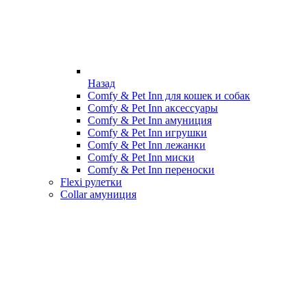
Назад
Comfy & Pet Inn для кошек и собак
Comfy & Pet Inn аксессуары
Comfy & Pet Inn амуниция
Comfy & Pet Inn игрушки
Comfy & Pet Inn лежанки
Comfy & Pet Inn миски
Comfy & Pet Inn переноски
Flexi рулетки
Collar амуниция