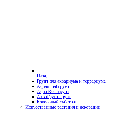
Назад
Грунт для аквариума и террариума
Aquanimal грунт
Aqua Reef грунт
АкваГрунт грунт
Кокосовый субстрат
Искусственные растения и декорации