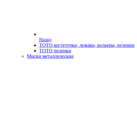
Назад
ТОТО когтеточки, лежаки, вольеры, пеленки
ТОТО пеленки
Миски металлические