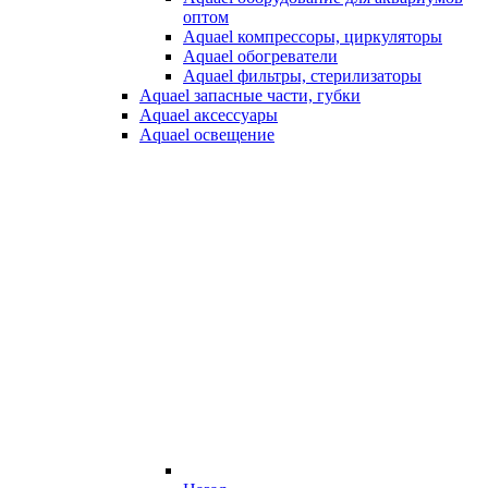
оптом
Aquael компрессоры, циркуляторы
Aquael обогреватели
Aquael фильтры, стерилизаторы
Aquael запасные части, губки
Aquael аксессуары
Aquael освещение