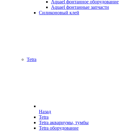
Aquael фонтанное оборудование
Aquael фонтанные запчасти
Силиконовый клей
Tetra
Назад
Tetra
Tetra аквариумы, тумбы
Tetra оборудование