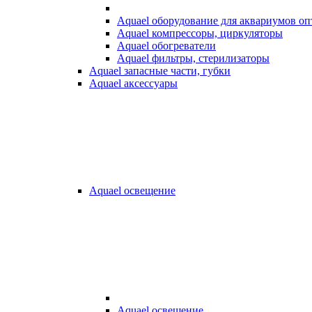
Aquael оборудование для аквариумов о
Aquael компрессоры, циркуляторы
Aquael обогреватели
Aquael фильтры, стерилизаторы
Aquael запасные части, губки
Aquael аксессуары
Aquael освещение
Aquael освещение