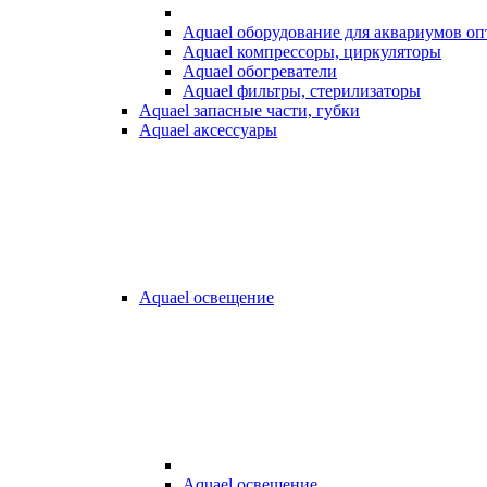
Aquael оборудование для аквариумов о
Aquael компрессоры, циркуляторы
Aquael обогреватели
Aquael фильтры, стерилизаторы
Aquael запасные части, губки
Aquael аксессуары
Aquael освещение
Aquael освещение