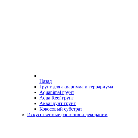
Назад
Грунт для аквариума и террариума
Aquanimal грунт
Aqua Reef грунт
АкваГрунт грунт
Кокосовый субстрат
Искусственные растения и декорации