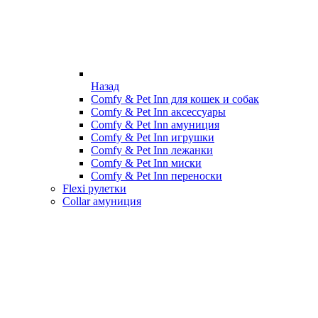
Назад
Comfy & Pet Inn для кошек и собак
Comfy & Pet Inn аксессуары
Comfy & Pet Inn амуниция
Comfy & Pet Inn игрушки
Comfy & Pet Inn лежанки
Comfy & Pet Inn миски
Comfy & Pet Inn переноски
Flexi рулетки
Collar амуниция