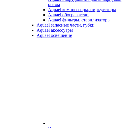
оптом
Aquael компрессоры, циркуляторы
Aquael обогреватели
Aquael фильтры, стерилизаторы
Aquael запасные части, губки
Aquael аксессуары
Aquael освещение