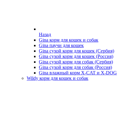
Назад
Gina корм для кошек и собак
Gina паучи для кошек
Gina сухой корм для кошек (Сербия)
Gina сухой корм для кошек (Россия)
Gina сухой корм для собак (Сербия)
Gina сухой корм для собак (Россия)
Gina влажный корм X-CAT и X-DOG
Wildy корм для кошек и собак