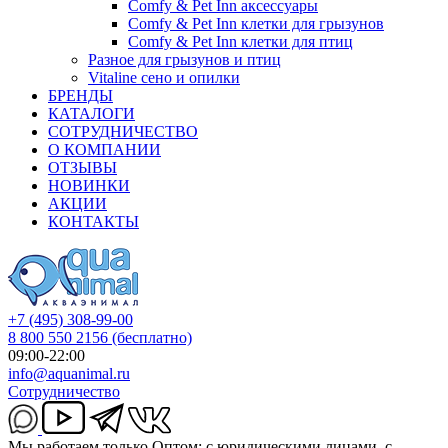
Comfy & Pet Inn аксессуары
Comfy & Pet Inn клетки для грызунов
Comfy & Pet Inn клетки для птиц
Разное для грызунов и птиц
Vitaline сено и опилки
БРЕНДЫ
КАТАЛОГИ
СОТРУДНИЧЕСТВО
О КОМПАНИИ
ОТЗЫВЫ
НОВИНКИ
АКЦИИ
КОНТАКТЫ
+7 (495) 308-99-00
8 800 550 2156
(бесплатно)
09:00-22:00
info@aquanimal.ru
Сотрудничество
Мы работаем только Оптом: с юридическими лицами, с