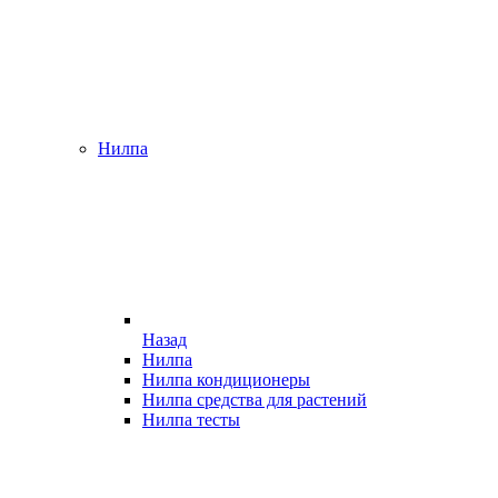
Нилпа
Назад
Нилпа
Нилпа кондиционеры
Нилпа средства для растений
Нилпа тесты