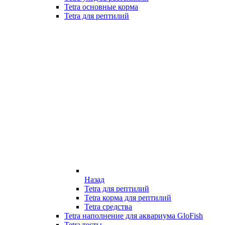
Tetra основные корма
Tetra для рептилий
Назад
Tetra для рептилий
Tetra корма для рептилий
Tetra средства
Tetra наполнение для аквариума GloFish
Tetra тесты