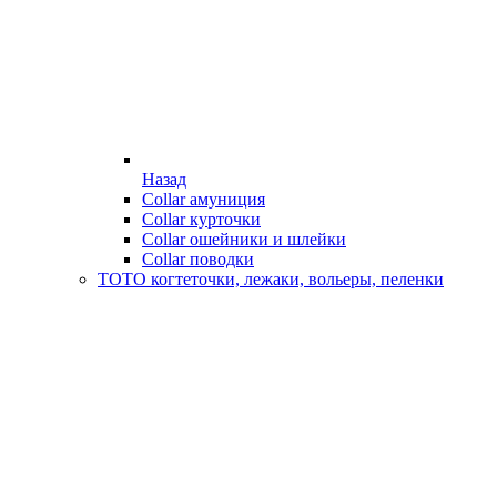
Назад
Collar амуниция
Collar курточки
Collar ошейники и шлейки
Collar поводки
ТОТО когтеточки, лежаки, вольеры, пеленки