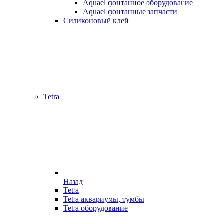
Aquael фонтанное оборудование
Aquael фонтанные запчасти
Силиконовый клей
Tetra
Назад
Tetra
Tetra аквариумы, тумбы
Tetra оборудование