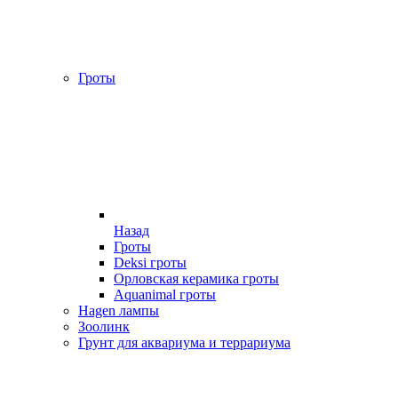
Гроты
Назад
Гроты
Deksi гроты
Орловская керамика гроты
Aquanimal гроты
Hagen лампы
Зоолинк
Грунт для аквариума и террариума