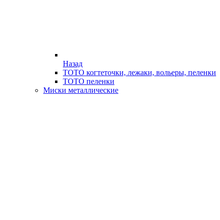
Назад
ТОТО когтеточки, лежаки, вольеры, пеленки
ТОТО пеленки
Миски металлические