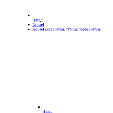
Назад
Aquael
Aquael аквариумы, тумбы, террариумы
Назад