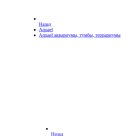
Назад
Aquael
Aquael аквариумы, тумбы, террариумы
Назад