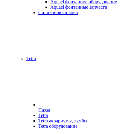
Aquael фонтанное оборудование
Aquael фонтанные запчасти
Силиконовый клей
Tetra
Назад
Tetra
Tetra аквариумы, тумбы
Tetra оборудование