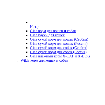
Назад
Gina корм для кошек и собак
Gina паучи для кошек
Gina сухой корм для кошек (Сербия)
Gina сухой корм для кошек (Россия)
Gina сухой корм для собак (Сербия)
Gina сухой корм для собак (Россия)
Gina влажный корм X-CAT и X-DOG
Wildy корм для кошек и собак