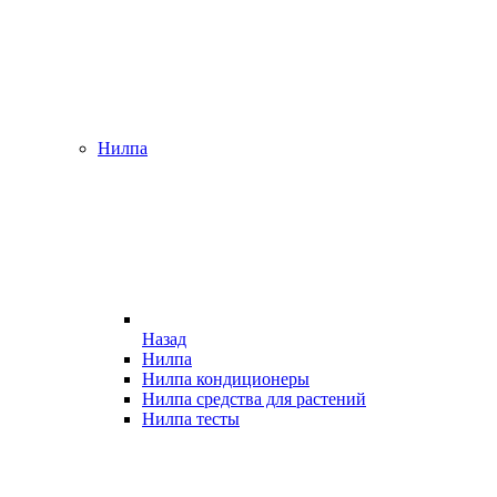
Нилпа
Назад
Нилпа
Нилпа кондиционеры
Нилпа средства для растений
Нилпа тесты