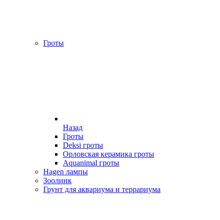
Гроты
Назад
Гроты
Deksi гроты
Орловская керамика гроты
Aquanimal гроты
Hagen лампы
Зоолинк
Грунт для аквариума и террариума