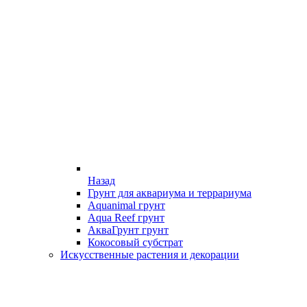
Назад
Грунт для аквариума и террариума
Aquanimal грунт
Aqua Reef грунт
АкваГрунт грунт
Кокосовый субстрат
Искусственные растения и декорации