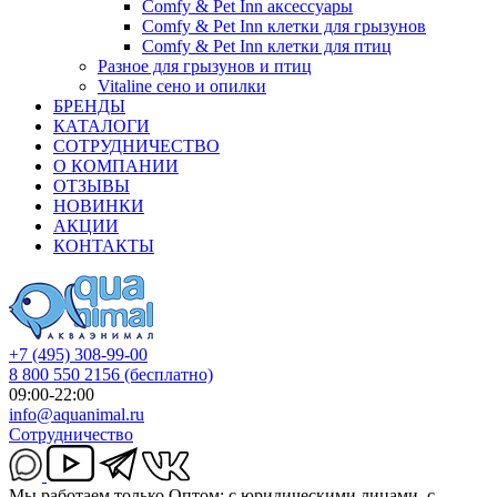
Comfy & Pet Inn аксессуары
Comfy & Pet Inn клетки для грызунов
Comfy & Pet Inn клетки для птиц
Разное для грызунов и птиц
Vitaline сено и опилки
БРЕНДЫ
КАТАЛОГИ
СОТРУДНИЧЕСТВО
О КОМПАНИИ
ОТЗЫВЫ
НОВИНКИ
АКЦИИ
КОНТАКТЫ
+7 (495) 308-99-00
8 800 550 2156
(бесплатно)
09:00-22:00
info@aquanimal.ru
Сотрудничество
Мы работаем только Оптом: с юридическими лицами, с