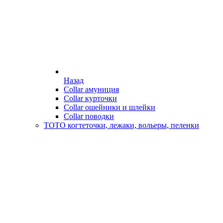
Назад
Collar амуниция
Collar курточки
Collar ошейники и шлейки
Collar поводки
ТОТО когтеточки, лежаки, вольеры, пеленки