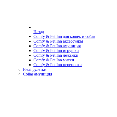
Назад
Comfy & Pet Inn для кошек и собак
Comfy & Pet Inn аксессуары
Comfy & Pet Inn амуниция
Comfy & Pet Inn игрушки
Comfy & Pet Inn лежанки
Comfy & Pet Inn миски
Comfy & Pet Inn переноски
Flexi рулетки
Collar амуниция