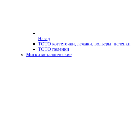
Назад
ТОТО когтеточки, лежаки, вольеры, пеленки
ТОТО пеленки
Миски металлические