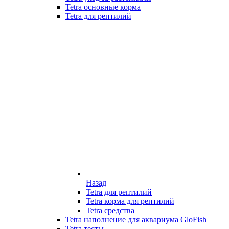
Tetra основные корма
Tetra для рептилий
Назад
Tetra для рептилий
Tetra корма для рептилий
Tetra средства
Tetra наполнение для аквариума GloFish
Tetra тесты