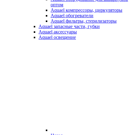
оптом
Aquael компрессоры, циркуляторы
Aquael обогреватели
Aquael фильтры, стерилизаторы
Aquael запасные части, губки
Aquael аксессуары
Aquael освещение