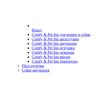
Назад
Comfy & Pet Inn для кошек и собак
Comfy & Pet Inn аксессуары
Comfy & Pet Inn амуниция
Comfy & Pet Inn игрушки
Comfy & Pet Inn лежанки
Comfy & Pet Inn миски
Comfy & Pet Inn переноски
Flexi рулетки
Collar амуниция