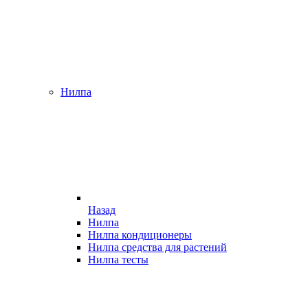
Нилпа
Назад
Нилпа
Нилпа кондиционеры
Нилпа средства для растений
Нилпа тесты