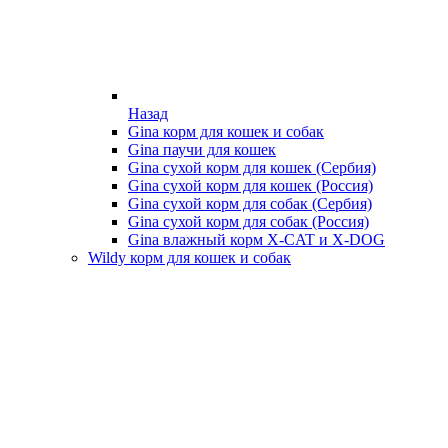
Назад
Gina корм для кошек и собак
Gina паучи для кошек
Gina сухой корм для кошек (Сербия)
Gina сухой корм для кошек (Россия)
Gina сухой корм для собак (Сербия)
Gina сухой корм для собак (Россия)
Gina влажный корм X-CAT и X-DOG
Wildy корм для кошек и собак