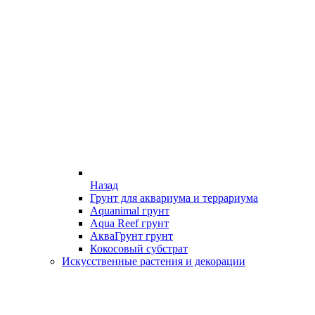
Назад
Грунт для аквариума и террариума
Aquanimal грунт
Aqua Reef грунт
АкваГрунт грунт
Кокосовый субстрат
Искусственные растения и декорации