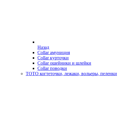
Назад
Collar амуниция
Collar курточки
Collar ошейники и шлейки
Collar поводки
ТОТО когтеточки, лежаки, вольеры, пеленки