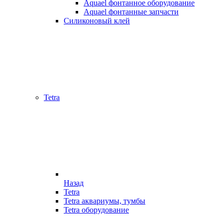
Aquael фонтанное оборудование
Aquael фонтанные запчасти
Силиконовый клей
Tetra
Назад
Tetra
Tetra аквариумы, тумбы
Tetra оборудование