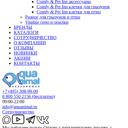
Comfy & Pet Inn аксессуары
Comfy & Pet Inn клетки для грызунов
Comfy & Pet Inn клетки для птиц
Разное для грызунов и птиц
Vitaline сено и опилки
БРЕНДЫ
КАТАЛОГИ
СОТРУДНИЧЕСТВО
О КОМПАНИИ
ОТЗЫВЫ
НОВИНКИ
АКЦИИ
КОНТАКТЫ
+7 (495) 308-99-00
8 800 550 2156
(бесплатно)
09:00-22:00
info@aquanimal.ru
Сотрудничество
Мы работаем только Оптом: с юридическими лицами, с