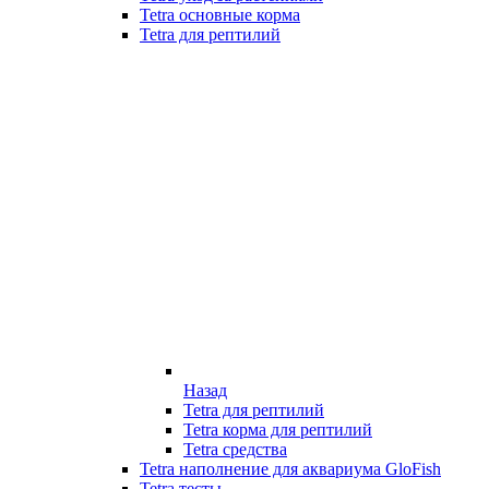
Tetra основные корма
Tetra для рептилий
Назад
Tetra для рептилий
Tetra корма для рептилий
Tetra средства
Tetra наполнение для аквариума GloFish
Tetra тесты