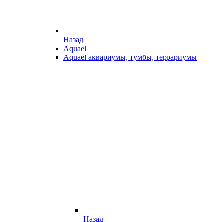
Назад
Aquael
Aquael аквариумы, тумбы, террариумы
Назад