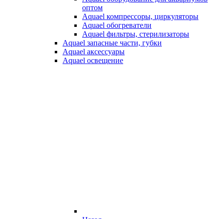
оптом
Aquael компрессоры, циркуляторы
Aquael обогреватели
Aquael фильтры, стерилизаторы
Aquael запасные части, губки
Aquael аксессуары
Aquael освещение