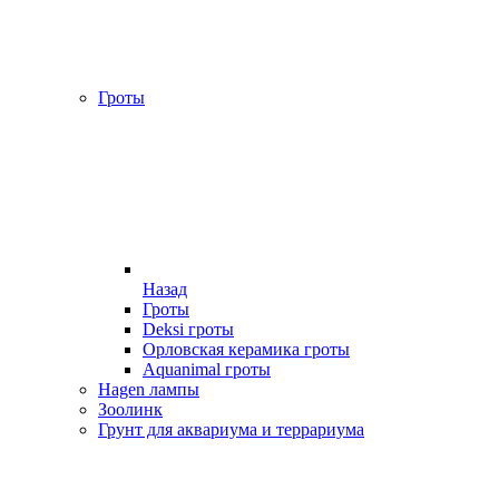
Гроты
Назад
Гроты
Deksi гроты
Орловская керамика гроты
Aquanimal гроты
Hagen лампы
Зоолинк
Грунт для аквариума и террариума