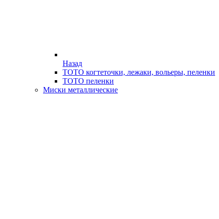
Назад
ТОТО когтеточки, лежаки, вольеры, пеленки
ТОТО пеленки
Миски металлические