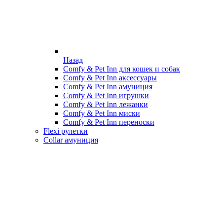
Назад
Comfy & Pet Inn для кошек и собак
Comfy & Pet Inn аксессуары
Comfy & Pet Inn амуниция
Comfy & Pet Inn игрушки
Comfy & Pet Inn лежанки
Comfy & Pet Inn миски
Comfy & Pet Inn переноски
Flexi рулетки
Collar амуниция