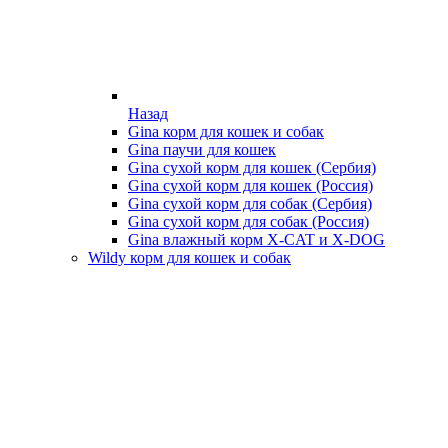
Назад
Gina корм для кошек и собак
Gina паучи для кошек
Gina сухой корм для кошек (Сербия)
Gina сухой корм для кошек (Россия)
Gina сухой корм для собак (Сербия)
Gina сухой корм для собак (Россия)
Gina влажный корм X-CAT и X-DOG
Wildy корм для кошек и собак