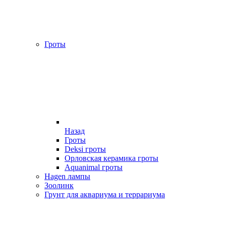
Гроты
Назад
Гроты
Deksi гроты
Орловская керамика гроты
Aquanimal гроты
Hagen лампы
Зоолинк
Грунт для аквариума и террариума