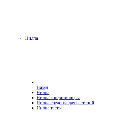
Нилпа
Назад
Нилпа
Нилпа кондиционеры
Нилпа средства для растений
Нилпа тесты