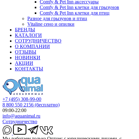
Comfy & Pet Inn аксессуары
Comfy & Pet Inn клетки для грызунов
Comfy & Pet Inn клетки для птиц
Разное для грызунов и птиц
Vitaline сено и опилки
БРЕНДЫ
КАТАЛОГИ
СОТРУДНИЧЕСТВО
О КОМПАНИИ
ОТЗЫВЫ
НОВИНКИ
АКЦИИ
КОНТАКТЫ
+7 (495) 308-99-00
8 800 550 2156
(бесплатно)
09:00-22:00
info@aquanimal.ru
Сотрудничество
Мы работаем только Оптом: с юридическими лицами, с