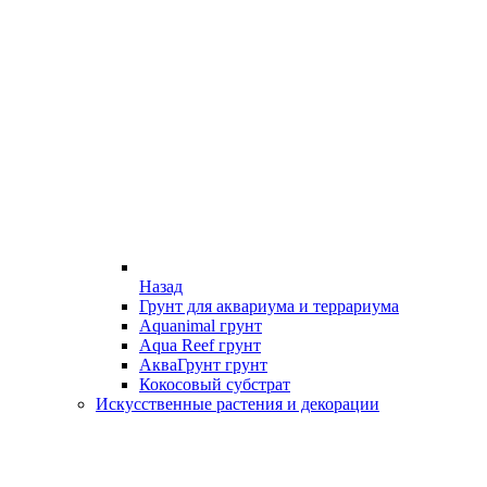
Назад
Грунт для аквариума и террариума
Aquanimal грунт
Aqua Reef грунт
АкваГрунт грунт
Кокосовый субстрат
Искусственные растения и декорации