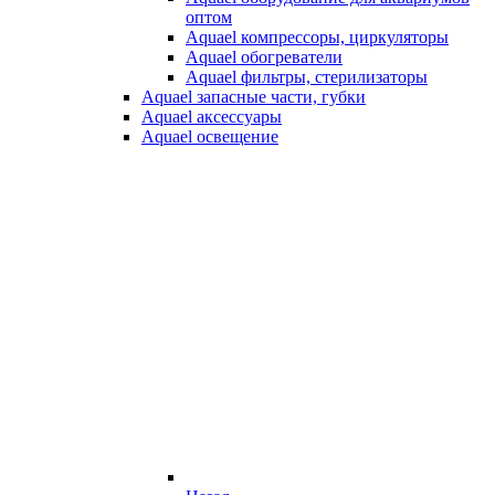
оптом
Aquael компрессоры, циркуляторы
Aquael обогреватели
Aquael фильтры, стерилизаторы
Aquael запасные части, губки
Aquael аксессуары
Aquael освещение