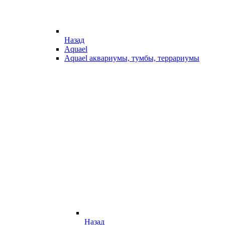
Назад
Aquael
Aquael аквариумы, тумбы, террариумы
Назад