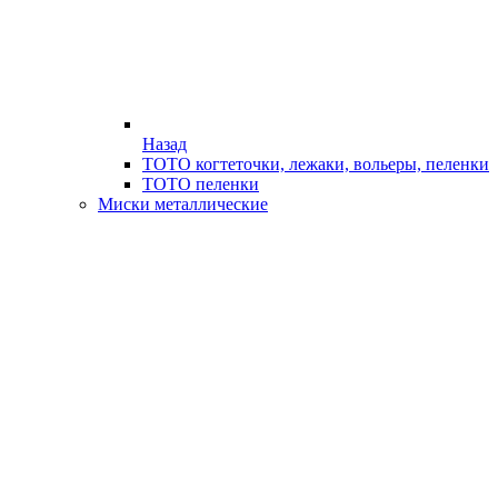
Назад
ТОТО когтеточки, лежаки, вольеры, пеленки
ТОТО пеленки
Миски металлические