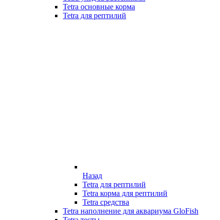
Tetra основные корма
Tetra для рептилий
Назад
Tetra для рептилий
Tetra корма для рептилий
Tetra средства
Tetra наполнение для аквариума GloFish
Tetra тесты