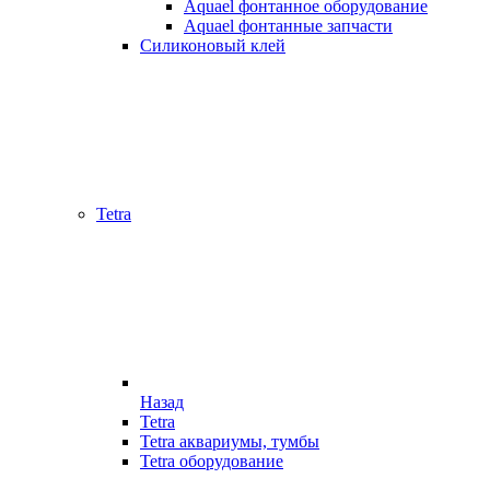
Aquael фонтанное оборудование
Aquael фонтанные запчасти
Силиконовый клей
Tetra
Назад
Tetra
Tetra аквариумы, тумбы
Tetra оборудование