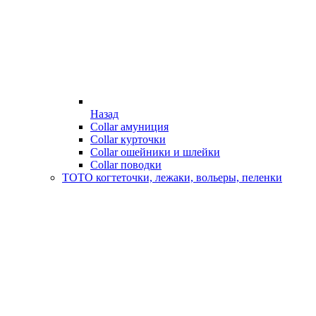
Назад
Collar амуниция
Collar курточки
Collar ошейники и шлейки
Collar поводки
ТОТО когтеточки, лежаки, вольеры, пеленки