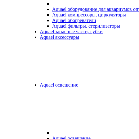
Aquael оборудование для аквариумов о
Aquael компрессоры, циркуляторы
Aquael обогреватели
Aquael фильтры, стерилизаторы
Aquael запасные части, губки
Aquael аксессуары
Aquael освещение
Aquael освещение