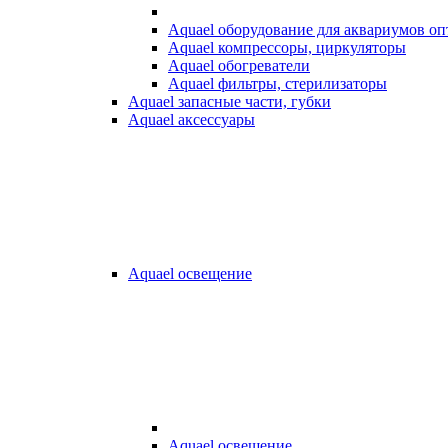
Aquael оборудование для аквариумов о
Aquael компрессоры, циркуляторы
Aquael обогреватели
Aquael фильтры, стерилизаторы
Aquael запасные части, губки
Aquael аксессуары
Aquael освещение
Aquael освещение