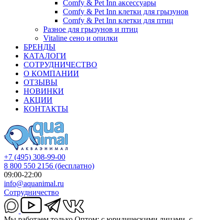
Comfy & Pet Inn аксессуары
Comfy & Pet Inn клетки для грызунов
Comfy & Pet Inn клетки для птиц
Разное для грызунов и птиц
Vitaline сено и опилки
БРЕНДЫ
КАТАЛОГИ
СОТРУДНИЧЕСТВО
О КОМПАНИИ
ОТЗЫВЫ
НОВИНКИ
АКЦИИ
КОНТАКТЫ
+7 (495) 308-99-00
8 800 550 2156
(бесплатно)
09:00-22:00
info@aquanimal.ru
Сотрудничество
Мы работаем только Оптом: с юридическими лицами, с