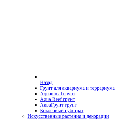
Назад
Грунт для аквариума и террариума
Aquanimal грунт
Aqua Reef грунт
АкваГрунт грунт
Кокосовый субстрат
Искусственные растения и декорации