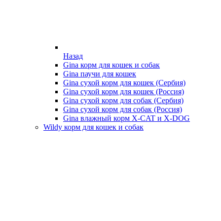
Назад
Gina корм для кошек и собак
Gina паучи для кошек
Gina сухой корм для кошек (Сербия)
Gina сухой корм для кошек (Россия)
Gina сухой корм для собак (Сербия)
Gina сухой корм для собак (Россия)
Gina влажный корм X-CAT и X-DOG
Wildy корм для кошек и собак