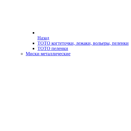
Назад
ТОТО когтеточки, лежаки, вольеры, пеленки
ТОТО пеленки
Миски металлические