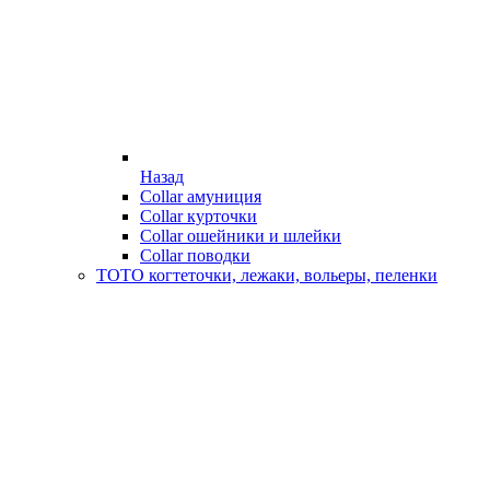
Назад
Collar амуниция
Collar курточки
Collar ошейники и шлейки
Collar поводки
ТОТО когтеточки, лежаки, вольеры, пеленки