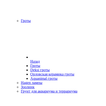
Гроты
Назад
Гроты
Deksi гроты
Орловская керамика гроты
Aquanimal гроты
Hagen лампы
Зоолинк
Грунт для аквариума и террариума