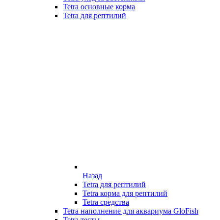
Tetra основные корма
Tetra для рептилий
Назад
Tetra для рептилий
Tetra корма для рептилий
Tetra средства
Tetra наполнение для аквариума GloFish
Tetra тесты