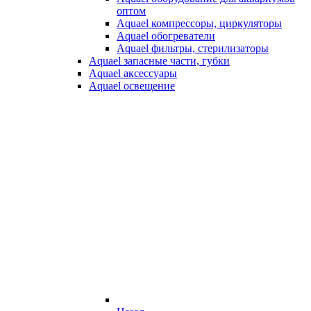
оптом
Aquael компрессоры, циркуляторы
Aquael обогреватели
Aquael фильтры, стерилизаторы
Aquael запасные части, губки
Aquael аксессуары
Aquael освещение