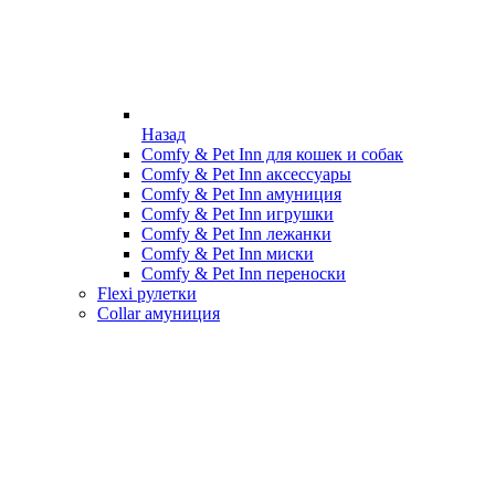
Назад
Comfy & Pet Inn для кошек и собак
Comfy & Pet Inn аксессуары
Comfy & Pet Inn амуниция
Comfy & Pet Inn игрушки
Comfy & Pet Inn лежанки
Comfy & Pet Inn миски
Comfy & Pet Inn переноски
Flexi рулетки
Collar амуниция