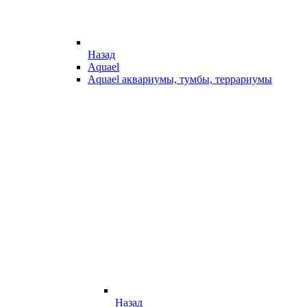
Назад
Aquael
Aquael аквариумы, тумбы, террариумы
Назад