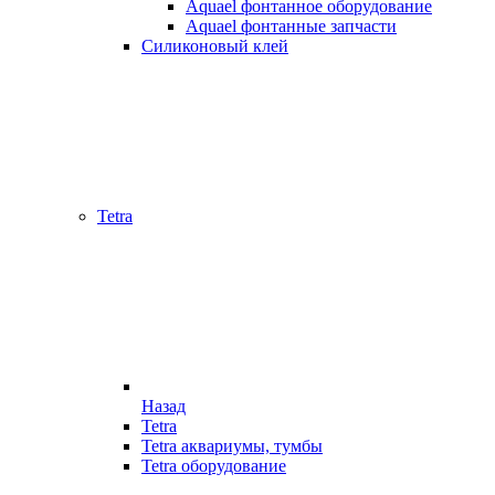
Aquael фонтанное оборудование
Aquael фонтанные запчасти
Силиконовый клей
Tetra
Назад
Tetra
Tetra аквариумы, тумбы
Tetra оборудование