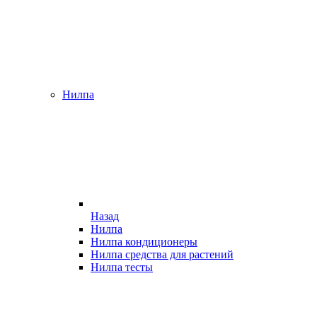
Нилпа
Назад
Нилпа
Нилпа кондиционеры
Нилпа средства для растений
Нилпа тесты