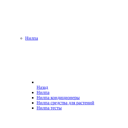
Нилпа
Назад
Нилпа
Нилпа кондиционеры
Нилпа средства для растений
Нилпа тесты