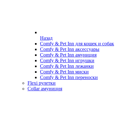
Назад
Comfy & Pet Inn для кошек и собак
Comfy & Pet Inn аксессуары
Comfy & Pet Inn амуниция
Comfy & Pet Inn игрушки
Comfy & Pet Inn лежанки
Comfy & Pet Inn миски
Comfy & Pet Inn переноски
Flexi рулетки
Collar амуниция