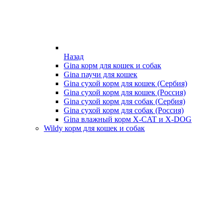
Назад
Gina корм для кошек и собак
Gina паучи для кошек
Gina сухой корм для кошек (Сербия)
Gina сухой корм для кошек (Россия)
Gina сухой корм для собак (Сербия)
Gina сухой корм для собак (Россия)
Gina влажный корм X-CAT и X-DOG
Wildy корм для кошек и собак