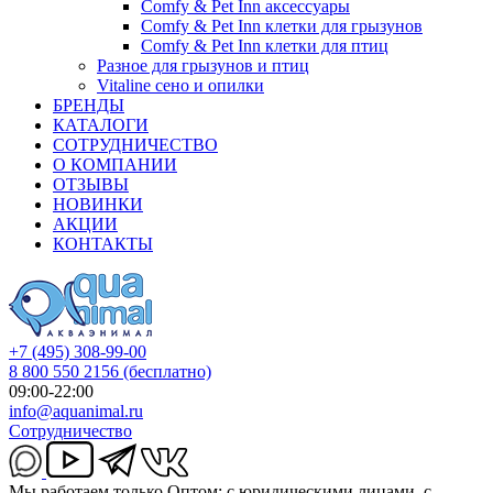
Comfy & Pet Inn аксессуары
Comfy & Pet Inn клетки для грызунов
Comfy & Pet Inn клетки для птиц
Разное для грызунов и птиц
Vitaline сено и опилки
БРЕНДЫ
КАТАЛОГИ
СОТРУДНИЧЕСТВО
О КОМПАНИИ
ОТЗЫВЫ
НОВИНКИ
АКЦИИ
КОНТАКТЫ
+7 (495) 308-99-00
8 800 550 2156
(бесплатно)
09:00-22:00
info@aquanimal.ru
Сотрудничество
Мы работаем только Оптом: с юридическими лицами, с