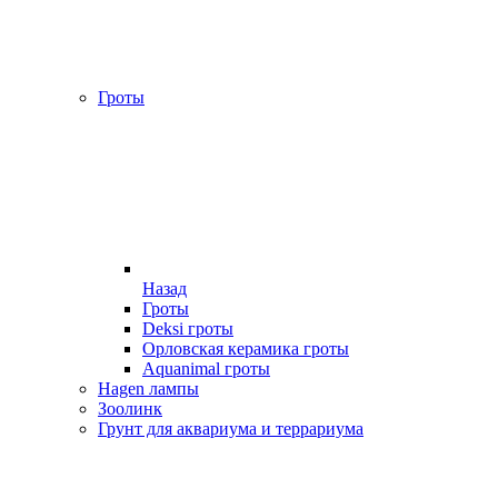
Гроты
Назад
Гроты
Deksi гроты
Орловская керамика гроты
Aquanimal гроты
Hagen лампы
Зоолинк
Грунт для аквариума и террариума