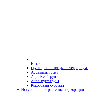
Назад
Грунт для аквариума и террариума
Aquanimal грунт
Aqua Reef грунт
АкваГрунт грунт
Кокосовый субстрат
Искусственные растения и декорации