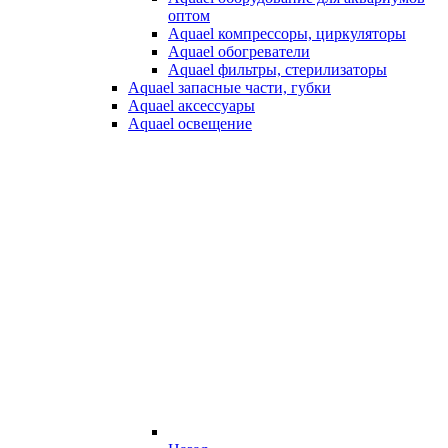
оптом
Aquael компрессоры, циркуляторы
Aquael обогреватели
Aquael фильтры, стерилизаторы
Aquael запасные части, губки
Aquael аксессуары
Aquael освещение