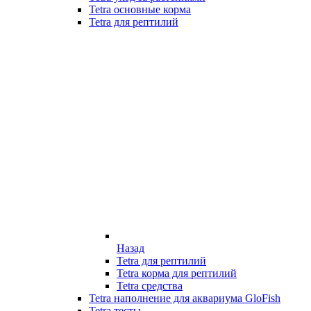
Tetra основные корма
Tetra для рептилий
Назад
Tetra для рептилий
Tetra корма для рептилий
Tetra средства
Tetra наполнение для аквариума GloFish
Tetra тесты