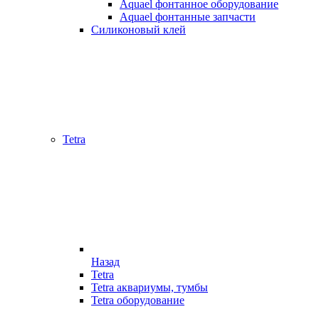
Aquael фонтанное оборудование
Aquael фонтанные запчасти
Силиконовый клей
Tetra
Назад
Tetra
Tetra аквариумы, тумбы
Tetra оборудование