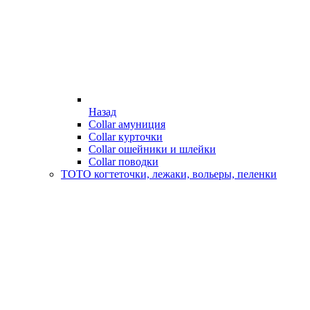
Назад
Collar амуниция
Collar курточки
Collar ошейники и шлейки
Collar поводки
ТОТО когтеточки, лежаки, вольеры, пеленки