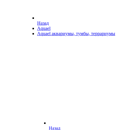
Назад
Aquael
Aquael аквариумы, тумбы, террариумы
Назад