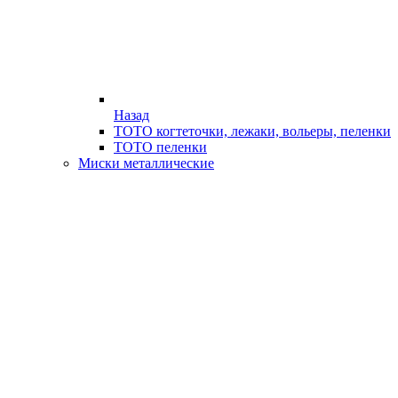
Назад
ТОТО когтеточки, лежаки, вольеры, пеленки
ТОТО пеленки
Миски металлические