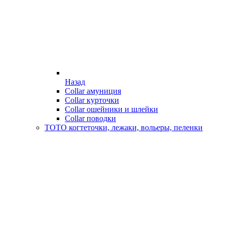
Назад
Collar амуниция
Collar курточки
Collar ошейники и шлейки
Collar поводки
ТОТО когтеточки, лежаки, вольеры, пеленки