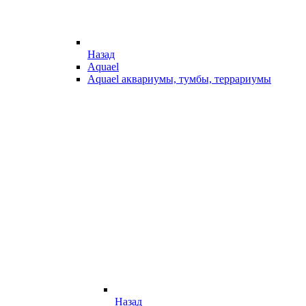
Назад
Aquael
Aquael аквариумы, тумбы, террариумы
Назад