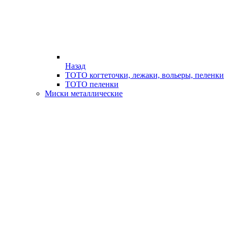
Назад
ТОТО когтеточки, лежаки, вольеры, пеленки
ТОТО пеленки
Миски металлические