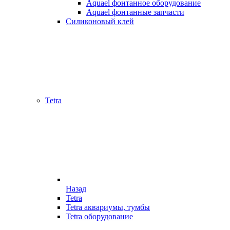
Aquael фонтанное оборудование
Aquael фонтанные запчасти
Силиконовый клей
Tetra
Назад
Tetra
Tetra аквариумы, тумбы
Tetra оборудование