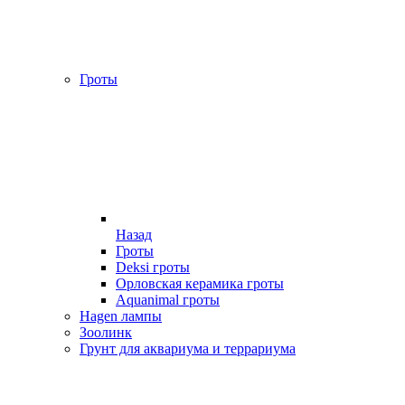
Гроты
Назад
Гроты
Deksi гроты
Орловская керамика гроты
Aquanimal гроты
Hagen лампы
Зоолинк
Грунт для аквариума и террариума