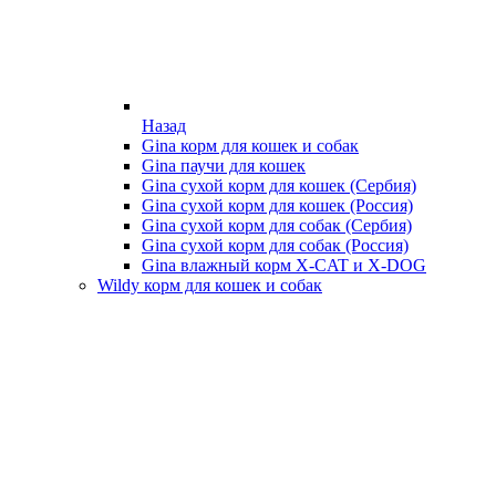
Назад
Gina корм для кошек и собак
Gina паучи для кошек
Gina сухой корм для кошек (Сербия)
Gina сухой корм для кошек (Россия)
Gina сухой корм для собак (Сербия)
Gina сухой корм для собак (Россия)
Gina влажный корм X-CAT и X-DOG
Wildy корм для кошек и собак