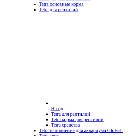
Tetra основные корма
Tetra для рептилий
Назад
Tetra для рептилий
Tetra корма для рептилий
Tetra средства
Tetra наполнение для аквариума GloFish
Tetra тесты