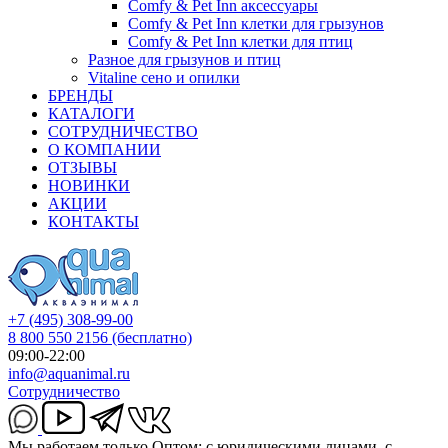
Comfy & Pet Inn аксессуары
Comfy & Pet Inn клетки для грызунов
Comfy & Pet Inn клетки для птиц
Разное для грызунов и птиц
Vitaline сено и опилки
БРЕНДЫ
КАТАЛОГИ
СОТРУДНИЧЕСТВО
О КОМПАНИИ
ОТЗЫВЫ
НОВИНКИ
АКЦИИ
КОНТАКТЫ
+7 (495) 308-99-00
8 800 550 2156
(бесплатно)
09:00-22:00
info@aquanimal.ru
Сотрудничество
Мы работаем только Оптом: с юридическими лицами, с