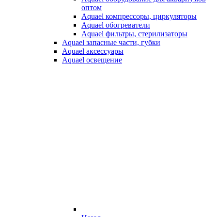
оптом
Aquael компрессоры, циркуляторы
Aquael обогреватели
Aquael фильтры, стерилизаторы
Aquael запасные части, губки
Aquael аксессуары
Aquael освещение