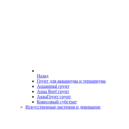
Назад
Грунт для аквариума и террариума
Aquanimal грунт
Aqua Reef грунт
АкваГрунт грунт
Кокосовый субстрат
Искусственные растения и декорации