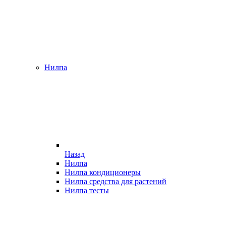
Нилпа
Назад
Нилпа
Нилпа кондиционеры
Нилпа средства для растений
Нилпа тесты