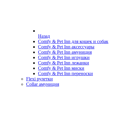
Назад
Comfy & Pet Inn для кошек и собак
Comfy & Pet Inn аксессуары
Comfy & Pet Inn амуниция
Comfy & Pet Inn игрушки
Comfy & Pet Inn лежанки
Comfy & Pet Inn миски
Comfy & Pet Inn переноски
Flexi рулетки
Collar амуниция