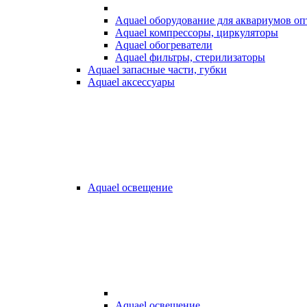
Aquael оборудование для аквариумов о
Aquael компрессоры, циркуляторы
Aquael обогреватели
Aquael фильтры, стерилизаторы
Aquael запасные части, губки
Aquael аксессуары
Aquael освещение
Aquael освещение