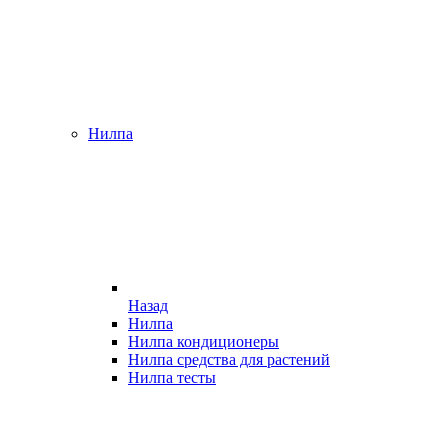
Нилпа
Назад
Нилпа
Нилпа кондиционеры
Нилпа средства для растений
Нилпа тесты