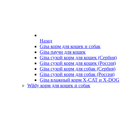
Назад
Gina корм для кошек и собак
Gina паучи для кошек
Gina сухой корм для кошек (Сербия)
Gina сухой корм для кошек (Россия)
Gina сухой корм для собак (Сербия)
Gina сухой корм для собак (Россия)
Gina влажный корм X-CAT и X-DOG
Wildy корм для кошек и собак