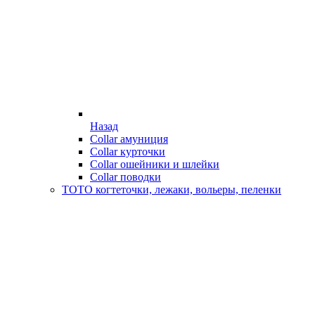
Назад
Collar амуниция
Collar курточки
Collar ошейники и шлейки
Collar поводки
ТОТО когтеточки, лежаки, вольеры, пеленки