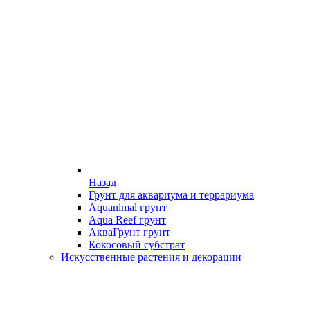
Назад
Грунт для аквариума и террариума
Aquanimal грунт
Aqua Reef грунт
АкваГрунт грунт
Кокосовый субстрат
Искусственные растения и декорации