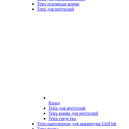
Tetra основные корма
Tetra для рептилий
Назад
Tetra для рептилий
Tetra корма для рептилий
Tetra средства
Tetra наполнение для аквариума GloFish
Tetra тесты