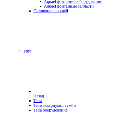
Aquael фонтанное оборудование
Aquael фонтанные запчасти
Силиконовый клей
Tetra
Назад
Tetra
Tetra аквариумы, тумбы
Tetra оборудование