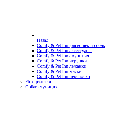
Назад
Comfy & Pet Inn для кошек и собак
Comfy & Pet Inn аксессуары
Comfy & Pet Inn амуниция
Comfy & Pet Inn игрушки
Comfy & Pet Inn лежанки
Comfy & Pet Inn миски
Comfy & Pet Inn переноски
Flexi рулетки
Collar амуниция