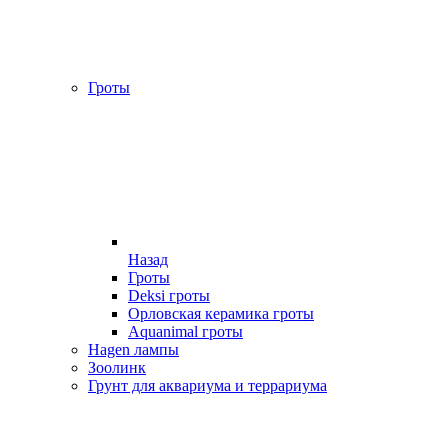
Гроты
Назад
Гроты
Deksi гроты
Орловская керамика гроты
Aquanimal гроты
Hagen лампы
Зоолинк
Грунт для аквариума и террариума