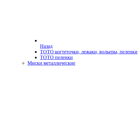
Назад
ТОТО когтеточки, лежаки, вольеры, пеленки
ТОТО пеленки
Миски металлические