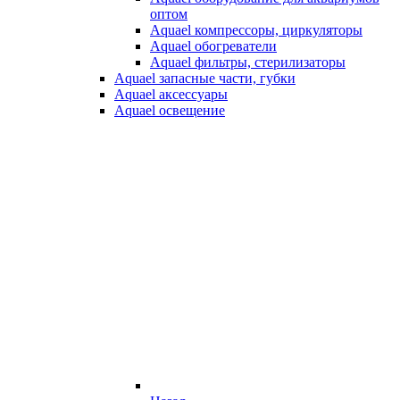
оптом
Aquael компрессоры, циркуляторы
Aquael обогреватели
Aquael фильтры, стерилизаторы
Aquael запасные части, губки
Aquael аксессуары
Aquael освещение