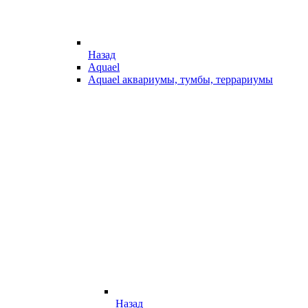
Назад
Aquael
Aquael аквариумы, тумбы, террариумы
Назад