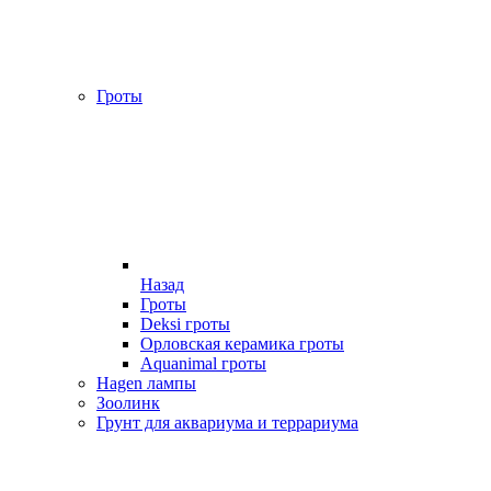
Гроты
Назад
Гроты
Deksi гроты
Орловская керамика гроты
Aquanimal гроты
Hagen лампы
Зоолинк
Грунт для аквариума и террариума