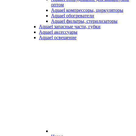
оптом
Aquael компрессоры, циркуляторы
Aquael обогреватели
Aquael фильтры, стерилизаторы
Aquael запасные части, губки
Aquael аксессуары
Aquael освещение