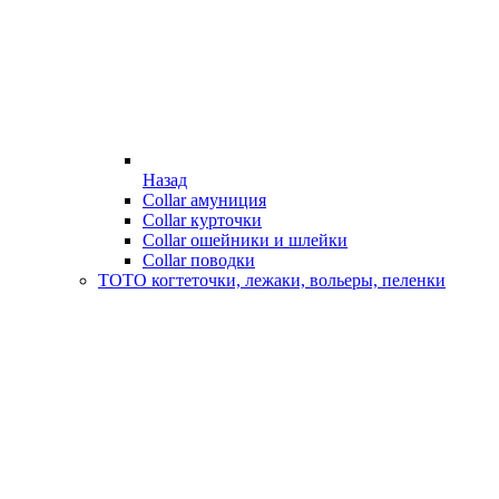
Назад
Collar амуниция
Collar курточки
Collar ошейники и шлейки
Collar поводки
ТОТО когтеточки, лежаки, вольеры, пеленки