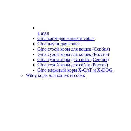
Назад
Gina корм для кошек и собак
Gina паучи для кошек
Gina сухой корм для кошек (Сербия)
Gina сухой корм для кошек (Россия)
Gina сухой корм для собак (Сербия)
Gina сухой корм для собак (Россия)
Gina влажный корм X-CAT и X-DOG
Wildy корм для кошек и собак