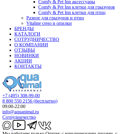
Comfy & Pet Inn аксессуары
Comfy & Pet Inn клетки для грызунов
Comfy & Pet Inn клетки для птиц
Разное для грызунов и птиц
Vitaline сено и опилки
БРЕНДЫ
КАТАЛОГИ
СОТРУДНИЧЕСТВО
О КОМПАНИИ
ОТЗЫВЫ
НОВИНКИ
АКЦИИ
КОНТАКТЫ
+7 (495) 308-99-00
8 800 550 2156
(бесплатно)
09:00-22:00
info@aquanimal.ru
Сотрудничество
Мы работаем только Оптом: с юридическими лицами, с