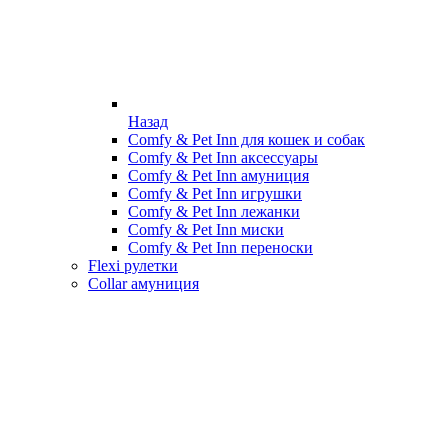
Назад
Comfy & Pet Inn для кошек и собак
Comfy & Pet Inn аксессуары
Comfy & Pet Inn амуниция
Comfy & Pet Inn игрушки
Comfy & Pet Inn лежанки
Comfy & Pet Inn миски
Comfy & Pet Inn переноски
Flexi рулетки
Collar амуниция