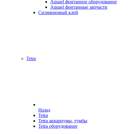
Aquael фонтанное оборудование
Aquael фонтанные запчасти
Силиконовый клей
Tetra
Назад
Tetra
Tetra аквариумы, тумбы
Tetra оборудование