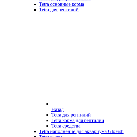
Tetra основные корма
Tetra для рептилий
Назад
Tetra для рептилий
Tetra корма для рептилий
Tetra средства
Tetra наполнение для аквариума GloFish
Tetra тесты