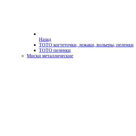
Назад
ТОТО когтеточки, лежаки, вольеры, пеленки
ТОТО пеленки
Миски металлические