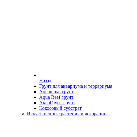
Назад
Грунт для аквариума и террариума
Aquanimal грунт
Aqua Reef грунт
АкваГрунт грунт
Кокосовый субстрат
Искусственные растения и декорации