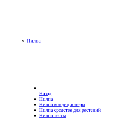
Нилпа
Назад
Нилпа
Нилпа кондиционеры
Нилпа средства для растений
Нилпа тесты