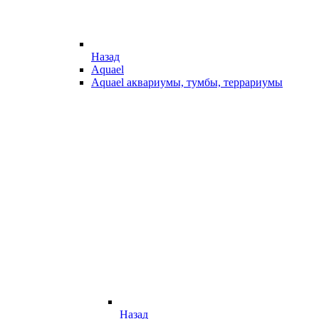
Назад
Aquael
Aquael аквариумы, тумбы, террариумы
Назад