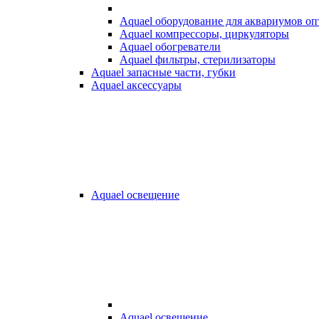
Aquael оборудование для аквариумов о
Aquael компрессоры, циркуляторы
Aquael обогреватели
Aquael фильтры, стерилизаторы
Aquael запасные части, губки
Aquael аксессуары
Aquael освещение
Aquael освещение