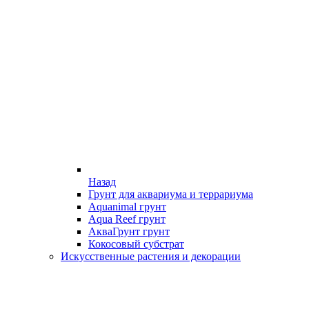
Назад
Грунт для аквариума и террариума
Aquanimal грунт
Aqua Reef грунт
АкваГрунт грунт
Кокосовый субстрат
Искусственные растения и декорации