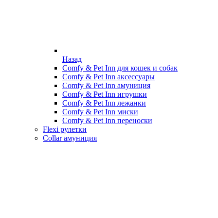
Назад
Comfy & Pet Inn для кошек и собак
Comfy & Pet Inn аксессуары
Comfy & Pet Inn амуниция
Comfy & Pet Inn игрушки
Comfy & Pet Inn лежанки
Comfy & Pet Inn миски
Comfy & Pet Inn переноски
Flexi рулетки
Collar амуниция