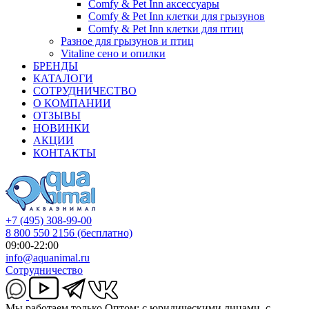
Comfy & Pet Inn аксессуары
Comfy & Pet Inn клетки для грызунов
Comfy & Pet Inn клетки для птиц
Разное для грызунов и птиц
Vitaline сено и опилки
БРЕНДЫ
КАТАЛОГИ
СОТРУДНИЧЕСТВО
О КОМПАНИИ
ОТЗЫВЫ
НОВИНКИ
АКЦИИ
КОНТАКТЫ
+7 (495) 308-99-00
8 800 550 2156
(бесплатно)
09:00-22:00
info@aquanimal.ru
Сотрудничество
Мы работаем только Оптом: с юридическими лицами, с