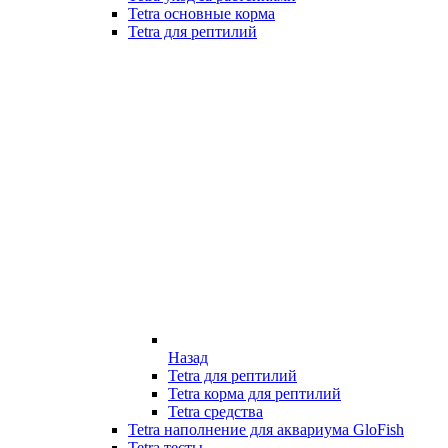
Tetra основные корма
Tetra для рептилий
Назад
Tetra для рептилий
Tetra корма для рептилий
Tetra средства
Tetra наполнение для аквариума GloFish
Tetra тесты