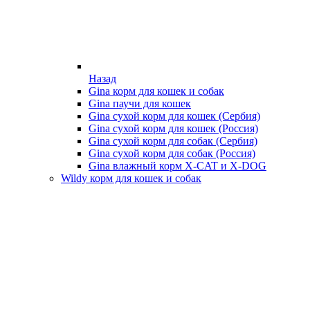
Назад
Gina корм для кошек и собак
Gina паучи для кошек
Gina сухой корм для кошек (Сербия)
Gina сухой корм для кошек (Россия)
Gina сухой корм для собак (Сербия)
Gina сухой корм для собак (Россия)
Gina влажный корм X-CAT и X-DOG
Wildy корм для кошек и собак