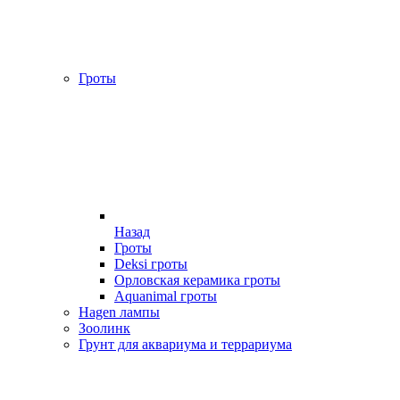
Гроты
Назад
Гроты
Deksi гроты
Орловская керамика гроты
Aquanimal гроты
Hagen лампы
Зоолинк
Грунт для аквариума и террариума