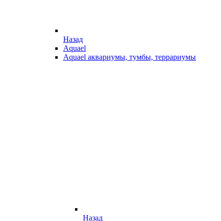
Назад
Aquael
Aquael аквариумы, тумбы, террариумы
Назад