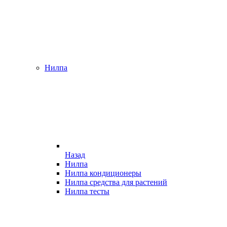
Нилпа
Назад
Нилпа
Нилпа кондиционеры
Нилпа средства для растений
Нилпа тесты