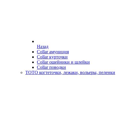
Назад
Collar амуниция
Collar курточки
Collar ошейники и шлейки
Collar поводки
ТОТО когтеточки, лежаки, вольеры, пеленки