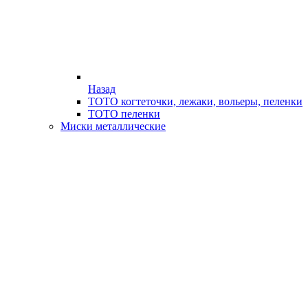
Назад
ТОТО когтеточки, лежаки, вольеры, пеленки
ТОТО пеленки
Миски металлические