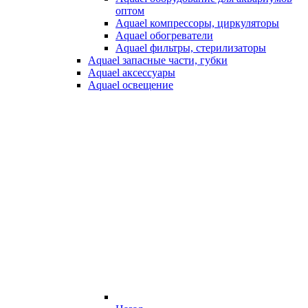
оптом
Aquael компрессоры, циркуляторы
Aquael обогреватели
Aquael фильтры, стерилизаторы
Aquael запасные части, губки
Aquael аксессуары
Aquael освещение