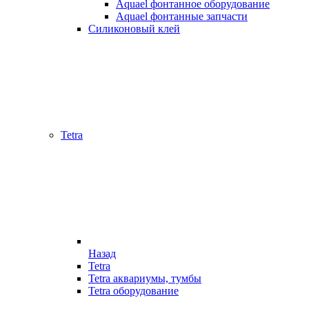
Aquael фонтанное оборудование
Aquael фонтанные запчасти
Силиконовый клей
Tetra
Назад
Tetra
Tetra аквариумы, тумбы
Tetra оборудование