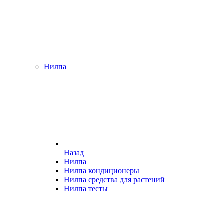
Нилпа
Назад
Нилпа
Нилпа кондиционеры
Нилпа средства для растений
Нилпа тесты