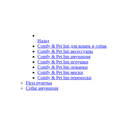
Назад
Comfy & Pet Inn для кошек и собак
Comfy & Pet Inn аксессуары
Comfy & Pet Inn амуниция
Comfy & Pet Inn игрушки
Comfy & Pet Inn лежанки
Comfy & Pet Inn миски
Comfy & Pet Inn переноски
Flexi рулетки
Collar амуниция