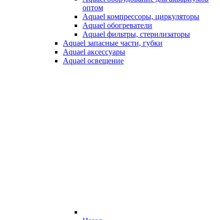
оптом
Aquael компрессоры, циркуляторы
Aquael обогреватели
Aquael фильтры, стерилизаторы
Aquael запасные части, губки
Aquael аксессуары
Aquael освещение