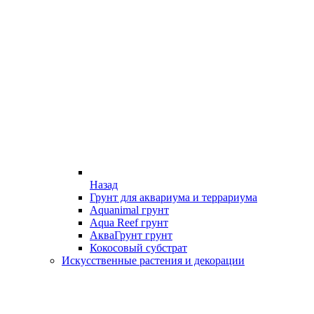
Назад
Грунт для аквариума и террариума
Aquanimal грунт
Aqua Reef грунт
АкваГрунт грунт
Кокосовый субстрат
Искусственные растения и декорации