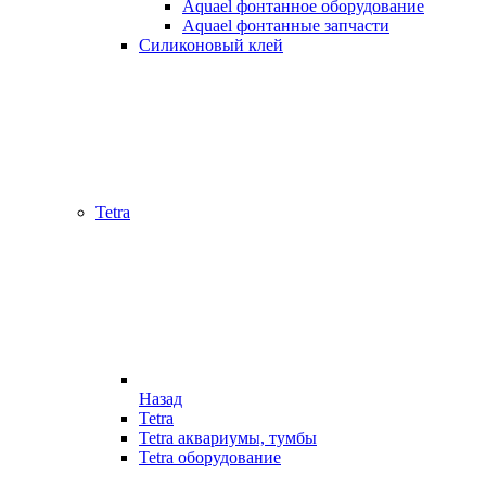
Aquael фонтанное оборудование
Aquael фонтанные запчасти
Силиконовый клей
Tetra
Назад
Tetra
Tetra аквариумы, тумбы
Tetra оборудование