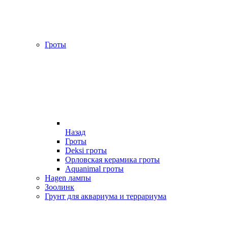
Гроты
Назад
Гроты
Deksi гроты
Орловская керамика гроты
Aquanimal гроты
Hagen лампы
Зоолинк
Грунт для аквариума и террариума