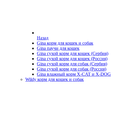
Назад
Gina корм для кошек и собак
Gina паучи для кошек
Gina сухой корм для кошек (Сербия)
Gina сухой корм для кошек (Россия)
Gina сухой корм для собак (Сербия)
Gina сухой корм для собак (Россия)
Gina влажный корм X-CAT и X-DOG
Wildy корм для кошек и собак