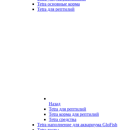
Tetra основные корма
Tetra для рептилий
Назад
Tetra для рептилий
Tetra корма для рептилий
Tetra средства
Tetra наполнение для аквариума GloFish
Tetra тесты