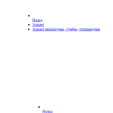
Назад
Aquael
Aquael аквариумы, тумбы, террариумы
Назад