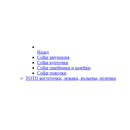
Назад
Collar амуниция
Collar курточки
Collar ошейники и шлейки
Collar поводки
ТОТО когтеточки, лежаки, вольеры, пеленки