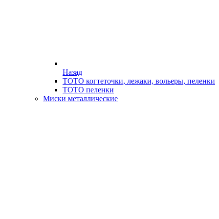
Назад
ТОТО когтеточки, лежаки, вольеры, пеленки
ТОТО пеленки
Миски металлические